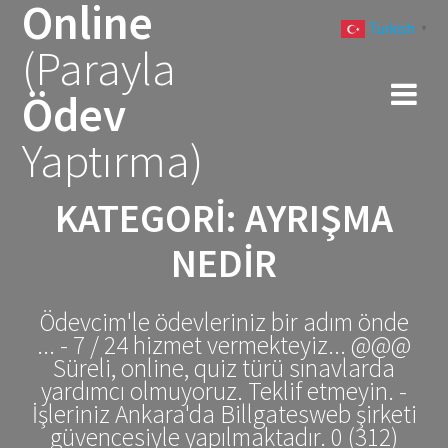
Online
Skip
Turkish
to
▼
(Parayla
content
Ödev
Yaptırma)
KATEGORI:
AYRIŞMA
NEDIR
Ödevcim'le ödevleriniz bir adım önde
... - 7 / 24 hizmet vermekteyiz... @@@
Süreli, online, quiz türü sınavlarda
yardımcı olmuyoruz. Teklif etmeyin. -
İşleriniz Ankara'da Billgatesweb şirketi
güvencesiyle yapılmaktadır. 0 (312)