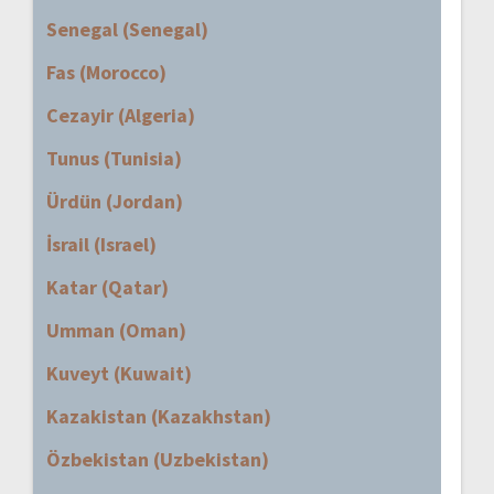
Senegal (Senegal)
Fas (Morocco)
Cezayir (Algeria)
Tunus (Tunisia)
Ürdün (Jordan)
İsrail (Israel)
Katar (Qatar)
Umman (Oman)
Kuveyt (Kuwait)
Kazakistan (Kazakhstan)
Özbekistan (Uzbekistan)