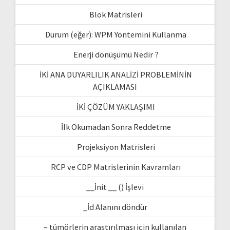
Blok Matrisleri
Durum (eğer): WPM Yöntemini Kullanma
Enerji dönüşümü Nedir ?
İKİ ANA DUYARLILIK ANALİZİ PROBLEMİNİN
AÇIKLAMASI
İKİ ÇÖZÜM YAKLAŞIMI
İlk Okumadan Sonra Reddetme
Projeksiyon Matrisleri
RCP ve CDP Matrislerinin Kavramları
__İnit __ () İşlevi
_İd Alanını döndür
– tümörlerin araştırılması için kullanılan