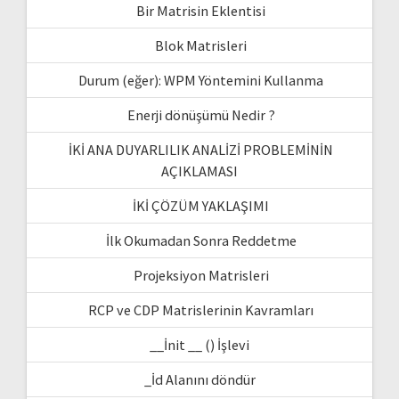
Bir Matrisin Eklentisi
Blok Matrisleri
Durum (eğer): WPM Yöntemini Kullanma
Enerji dönüşümü Nedir ?
İKİ ANA DUYARLILIK ANALİZİ PROBLEMİNİN
AÇIKLAMASI
İKİ ÇÖZÜM YAKLAŞIMI
İlk Okumadan Sonra Reddetme
Projeksiyon Matrisleri
RCP ve CDP Matrislerinin Kavramları
__İnit __ () İşlevi
_İd Alanını döndür