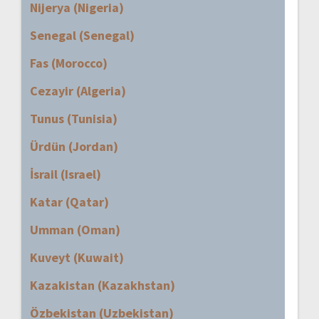
Nijerya (Nigeria)
Senegal (Senegal)
Fas (Morocco)
Cezayir (Algeria)
Tunus (Tunisia)
Ürdün (Jordan)
İsrail (Israel)
Katar (Qatar)
Umman (Oman)
Kuveyt (Kuwait)
Kazakistan (Kazakhstan)
Özbekistan (Uzbekistan)