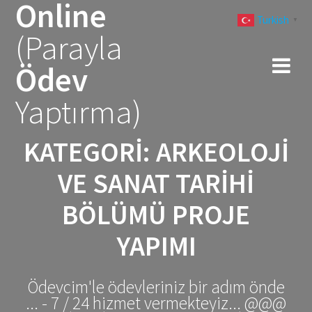
Online
Skip
Turkish
to
▼
(Parayla
content
Ödev
Yaptırma)
KATEGORI:
ARKEOLOJI
VE SANAT TARIHI
BÖLÜMÜ PROJE
YAPIMI
Ödevcim'le ödevleriniz bir adım önde
... - 7 / 24 hizmet vermekteyiz... @@@