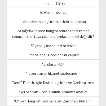
__İnit __ () İşlevi
_İd Alanını döndür
– tümörlerin araştırılması için kullanılan
?Aşağıdakilerden hangisi tekrarlı hareketler
sonucunda ortaya çıkan durumlardan biri değildir?
?Dijital iş modelleri nelerdir
?meta-analiz nedir nasıl yapılır
"Endüstri 4.0"
"laboratuvar hizmet sözleşmesi"
"Yeni" Tüketici İçin Kişiselleştirme ve Özelleştirme
"Yer Seçimi" Probleminin Sıralama Analizi
“O” ve “Hangisi” Gibi Göreceli Zamirleri Kullanın