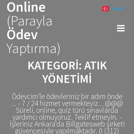
Online
Skip
Turkish
to
▼
(Parayla
content
Ödev
Yaptırma)
KATEGORI:
ATIK
YÖNETIMI
Ödevcim'le ödevleriniz bir adım önde
... - 7 / 24 hizmet vermekteyiz... @@@
Süreli, online, quiz türü sınavlarda
yardımcı olmuyoruz. Teklif etmeyin. -
İşleriniz Ankara'da Billgatesweb şirketi
güvencesiyle yapılmaktadır. 0 (312)