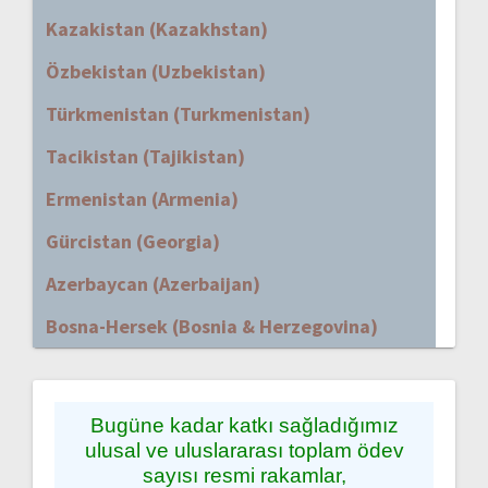
Kazakistan (Kazakhstan)
Özbekistan (Uzbekistan)
Türkmenistan (Turkmenistan)
Tacikistan (Tajikistan)
Ermenistan (Armenia)
Gürcistan (Georgia)
Azerbaycan (Azerbaijan)
Bosna-Hersek (Bosnia & Herzegovina)
Bugüne kadar katkı sağladığımız
ulusal ve uluslararası toplam ödev
sayısı resmi rakamlar,