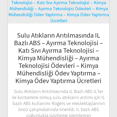
Sulu Atıkların Arıtılmasında IL
Bazlı ABS – Ayırma Teknolojisi –
Katı Sıvı Ayırma Teknolojisi –
Kimya Mühendisliği – Ayırma
Teknolojisi Ödevleri – Kimya
Mühendisliği Ödev Yaptırma –
Kimya Ödev Yaptırma Ücretleri
Sulu Atıkların Arıtılmasında IL Bazlı ABS IL’ler
ile kontamine olmuş sulu atıkların arıtımı için IL
bazlı ABS kullanımı Rogers ve meslektaşlarının
öncü çalışmalarında önerildi. IL bazlı ABS
çoğunlukla özütleme işlemlerinin