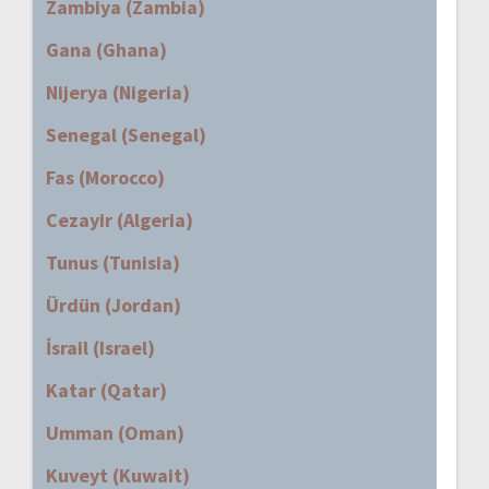
Zambiya (Zambia)
Gana (Ghana)
Nijerya (Nigeria)
Senegal (Senegal)
Fas (Morocco)
Cezayir (Algeria)
Tunus (Tunisia)
Ürdün (Jordan)
İsrail (Israel)
Katar (Qatar)
Umman (Oman)
Kuveyt (Kuwait)