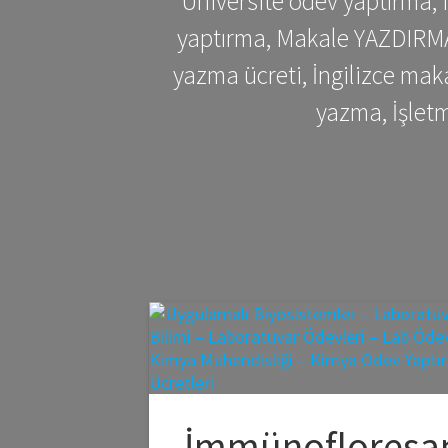
Üniversite ödev yaptırma,
yaptırma, Makale YAZDIRMA 
yazma ücreti, İngilizce ma
yazma, İşlet
İmmünofloresa