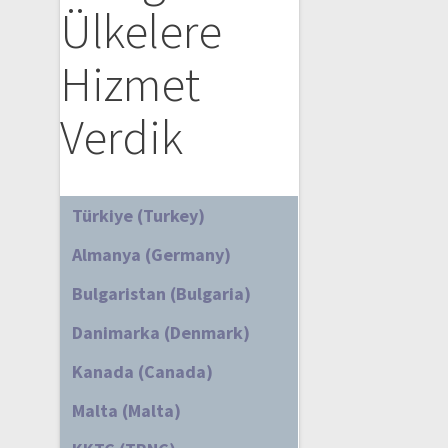
Ülkelere
Hizmet
Verdik
Türkiye (Turkey)
Almanya (Germany)
Bulgaristan (Bulgaria)
Danimarka (Denmark)
Kanada (Canada)
Malta (Malta)