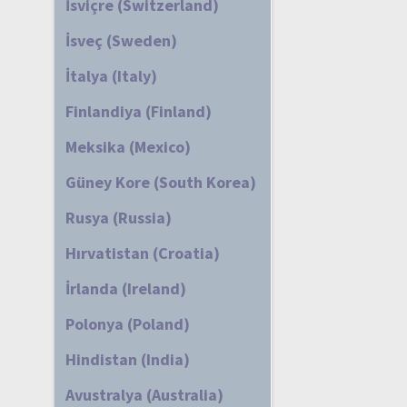
İsviçre (Switzerland)
İsveç (Sweden)
İtalya (Italy)
Finlandiya (Finland)
Meksika (Mexico)
Güney Kore (South Korea)
Rusya (Russia)
Hırvatistan (Croatia)
İrlanda (Ireland)
Polonya (Poland)
Hindistan (India)
Avustralya (Australia)