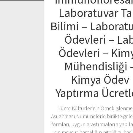
Laboratuvar Ta
Bilimi – Laborat
Ödevleri – La
Ödevleri – Kim
Mühendisliği 
Kimya Ödev
Yaptırma Ücretl
Hücre Kültürlerinin Örnek İşlenme
Aşılanması Numunelerle birlikte gele
formları, uygun araştırmaların yapıla
için mevcut hastalığın niteliğini, başla