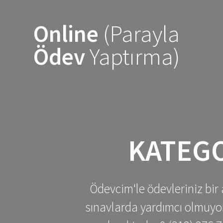
Skip
to
Online
(Parayla
content
Ödev
Yaptırma)
KATEG
Ödevcim'le ödevleriniz bir 
sınavlarda yardımcı olmuyoru