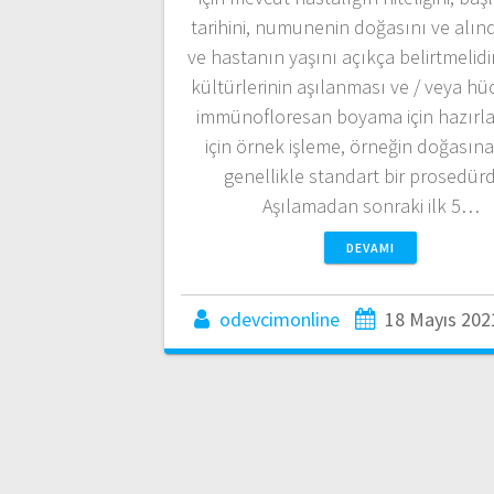
tarihini, numunenin doğasını ve alınd
ve hastanın yaşını açıkça belirtmelidi
kültürlerinin aşılanması ve / veya hü
immünofloresan boyama için hazırl
için örnek işleme, örneğin doğasın
genellikle standart bir prosedürd
Aşılamadan sonraki ilk 5…
DEVAMI
odevcimonline
18 Mayıs 202