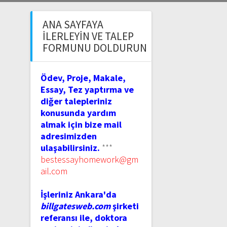
ANA SAYFAYA
İLERLEYIN VE TALEP
FORMUNU DOLDURUN
Ödev, Proje, Makale,
Essay, Tez yaptırma ve
diğer talepleriniz
konusunda yardım
almak için bize mail
adresimizden
ulaşabilirsiniz.
***
bestessayhomework@gm
ail.com
İşleriniz Ankara'da
billgatesweb.com
şirketi
referansı ile, doktora