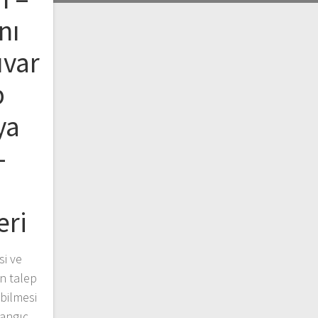
nı
uvar
b
ya
–
eri
si ve
n talep
bilmesi
ngıç ​​