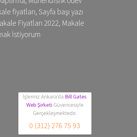
yaptırma, Mühendislik ödev
 fiyatları, Sayfa başı yazı
kale Fiyatları 2022, Makale
mak İstiyorum
İşleriniz Ankara'da
Bill Gates
Web Şirketi
Güvencesiyle
Gerçekleşmektedir.
0 (312) 276 75 93