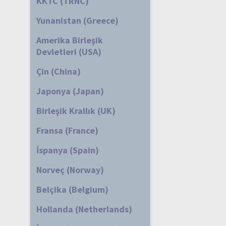
KKTC (TRNC)
Yunanistan (Greece)
Amerika Birleşik
Devletleri (USA)
Çin (China)
Japonya (Japan)
Birleşik Krallık (UK)
Fransa (France)
İspanya (Spain)
Norveç (Norway)
Belçika (Belgium)
Hollanda (Netherlands)