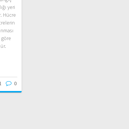
ığı yeri
r. Hücre
crelerin
anması
a göre
ür.
1
0