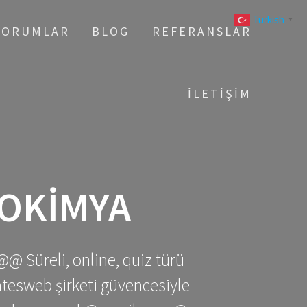
Turkish
▼
YORUMLAR
BLOG
REFERANSLAR
İLETIŞIM
OKIMYA
@@ Süreli, online, quiz türü
gatesweb şirketi güvencesiyle