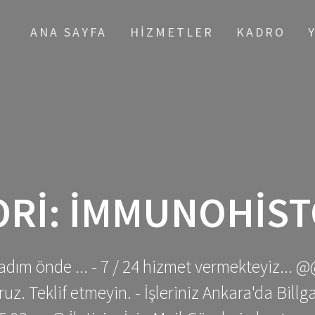
ANA SAYFA
HIZMETLER
KADRO
ORI:
İMMUNOHIST
adım önde ... - 7 / 24 hizmet vermekteyiz... @
z. Teklif etmeyin. - İşleriniz Ankara'da Bill