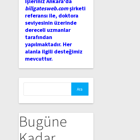
İşleriniz Ankara'da
billgatesweb.com
şirketi
referansı ile, doktora
seviyesinin üzerinde
dereceli uzmanlar
tarafından
yapılmaktadır. Her
alanla ilgili desteğimiz
mevcuttur.
Arama:
Bugüne
Kadar