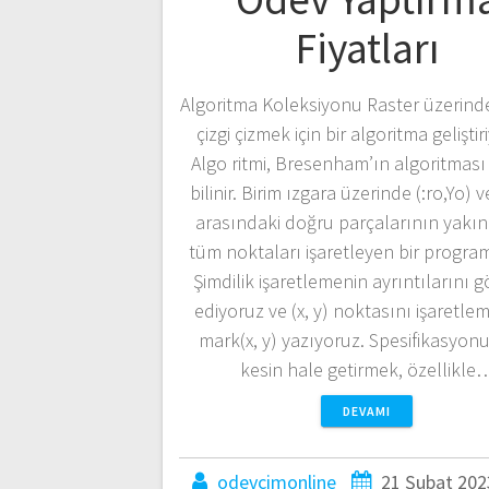
Fiyatları
Algoritma Koleksiyonu Raster üzerinde
çizgi çizmek için bir algoritma geliştir
Algo ritmi, Bresenham’ın algoritması
bilinir. Birim ızgara üzerinde (:ro,Yo) ve
arasındaki doğru parçalarının yakın
tüm noktaları işaretleyen bir program
Şimdilik işaretlemenin ayrıntılarını g
ediyoruz ve (x, y) noktasını işaretlem
mark(x, y) yazıyoruz. Spesifikasyon
kesin hale getirmek, özellikle
DEVAMI
odevcimonline
21 Şubat 202