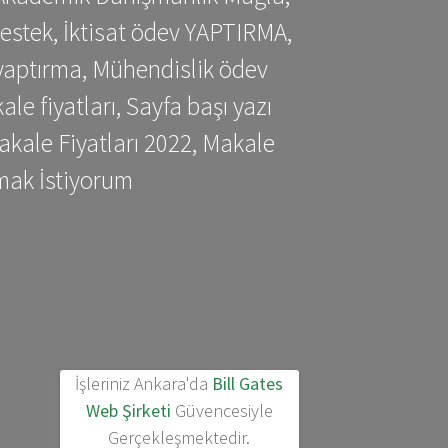
estek, İktisat ödev YAPTIRMA,
yaptırma, Mühendislik ödev
 fiyatları, Sayfa başı yazı
kale Fiyatları 2022, Makale
mak İstiyorum
İşleriniz Ankara'da
Bill Gates
Web Şirketi
Güvencesiyle
Gerçekleşmektedir.