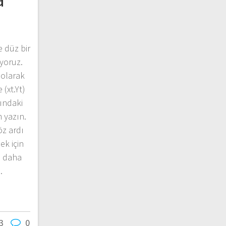
 düz bir
iyoruz.
 olarak
 (xt.Yt)
ındaki
 yazın.
öz ardı
ek için
u daha
…
3
0