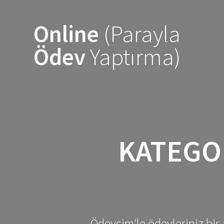
Skip
to
Online
(Parayla
content
Ödev
Yaptırma)
KATEGO
Ödevcim'le ödevleriniz bir 