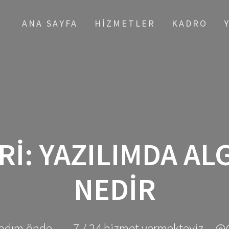
ANA SAYFA
HIZMETLER
KADRO
RI:
YAZILIMDA AL
NEDIR
adım önde ... - 7 / 24 hizmet vermekteyiz... @