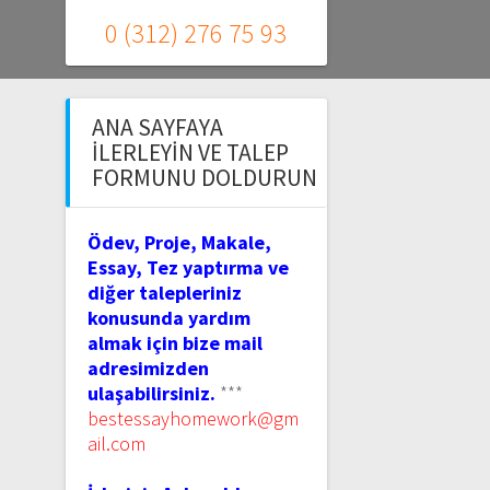
0 (312) 276 75 93
ANA SAYFAYA
İLERLEYIN VE TALEP
FORMUNU DOLDURUN
Ödev, Proje, Makale,
Essay, Tez yaptırma ve
diğer talepleriniz
konusunda yardım
almak için bize mail
adresimizden
ulaşabilirsiniz.
***
bestessayhomework@gm
ail.com