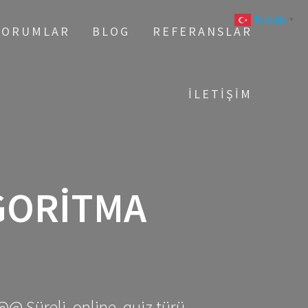
Turkish
▼
YORUMLAR
BLOG
REFERANSLAR
İLETIŞIM
GORITMA
@@ Süreli, online, quiz türü