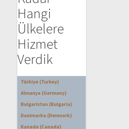
Hangi
Ülkelere
Hizmet
Verdik
Türkiye (Turkey)
Almanya (Germany)
Bulgaristan (Bulgaria)
Danimarka (Denmark)
Kanada (Canada)