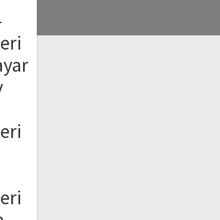
–
eri
ayar
v
eri
eri
a