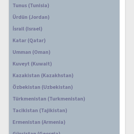
Tunus (Tunisia)
Ürdün (Jordan)
İsrail (Israel)
Katar (Qatar)
Umman (Oman)
Kuveyt (Kuwait)
Kazakistan (Kazakhstan)
Özbekistan (Uzbekistan)
Türkmenistan (Turkmenistan)
Tacikistan (Tajikistan)
Ermenistan (Armenia)
Gürcistan (Georgia)