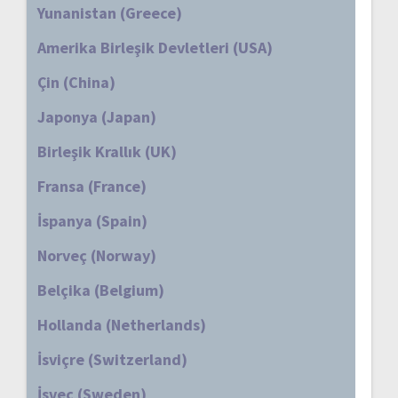
Yunanistan (Greece)
Amerika Birleşik Devletleri (USA)
Çin (China)
Japonya (Japan)
Birleşik Krallık (UK)
Fransa (France)
İspanya (Spain)
Norveç (Norway)
Belçika (Belgium)
Hollanda (Netherlands)
İsviçre (Switzerland)
İsveç (Sweden)