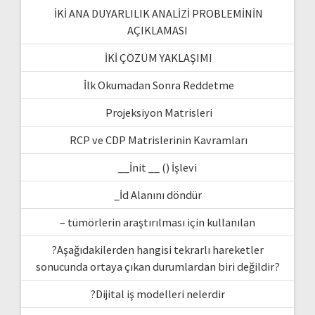
İKİ ANA DUYARLILIK ANALİZİ PROBLEMİNİN
AÇIKLAMASI
İKİ ÇÖZÜM YAKLAŞIMI
İlk Okumadan Sonra Reddetme
Projeksiyon Matrisleri
RCP ve CDP Matrislerinin Kavramları
__İnit __ () İşlevi
_İd Alanını döndür
– tümörlerin araştırılması için kullanılan
?Aşağıdakilerden hangisi tekrarlı hareketler
sonucunda ortaya çıkan durumlardan biri değildir?
?Dijital iş modelleri nelerdir