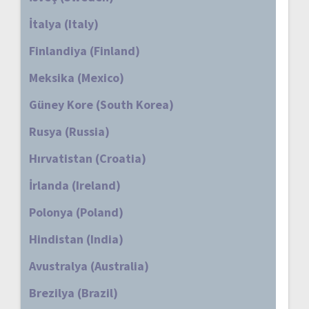
İtalya (Italy)
Finlandiya (Finland)
Meksika (Mexico)
Güney Kore (South Korea)
Rusya (Russia)
Hırvatistan (Croatia)
İrlanda (Ireland)
Polonya (Poland)
Hindistan (India)
Avustralya (Australia)
Brezilya (Brazil)