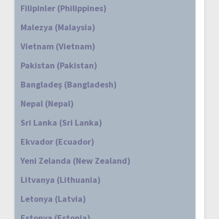
Filipinler (Philippines)
Malezya (Malaysia)
Vietnam (Vietnam)
Pakistan (Pakistan)
Bangladeş (Bangladesh)
Nepal (Nepal)
Sri Lanka (Sri Lanka)
Ekvador (Ecuador)
Yeni Zelanda (New Zealand)
Litvanya (Lithuania)
Letonya (Latvia)
Estonya (Estonia)