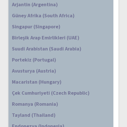
Arjantin (Argentina)
Güney Afrika (South Africa)
Singapur (Singapore)
Birleşik Arap Emirlikleri (UAE)
Suudi Arabistan (Saudi Arabia)
Portekiz (Portugal)
Avusturya (Austria)
Macaristan (Hungary)
Çek Cumhuriyeti (Czech Republic)
Romanya (Romania)
Tayland (Thailand)
Endonezya (Indonesia)