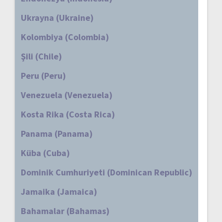
Ukrayna (Ukraine)
Kolombiya (Colombia)
Şili (Chile)
Peru (Peru)
Venezuela (Venezuela)
Kosta Rika (Costa Rica)
Panama (Panama)
Küba (Cuba)
Dominik Cumhuriyeti (Dominican Republic)
Jamaika (Jamaica)
Bahamalar (Bahamas)