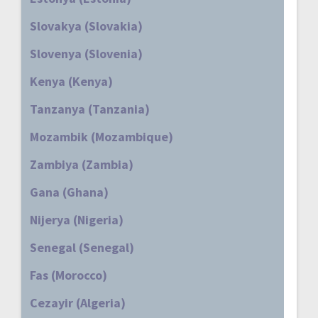
Slovakya (Slovakia)
Slovenya (Slovenia)
Kenya (Kenya)
Tanzanya (Tanzania)
Mozambik (Mozambique)
Zambiya (Zambia)
Gana (Ghana)
Nijerya (Nigeria)
Senegal (Senegal)
Fas (Morocco)
Cezayir (Algeria)