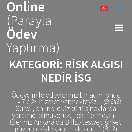
Online
Skip
Turkish
to
▼
(Parayla
content
Ödev
Yaptırma)
KATEGORI:
RISK ALGISI
NEDIR ISG
Ödevcim'le ödevleriniz bir adım önde
... - 7 / 24 hizmet vermekteyiz... @@@
Süreli, online, quiz türü sınavlarda
yardımcı olmuyoruz. Teklif etmeyin. -
İşleriniz Ankara'da Billgatesweb şirketi
güvencesiyle yapılmaktadır. 0 (312)