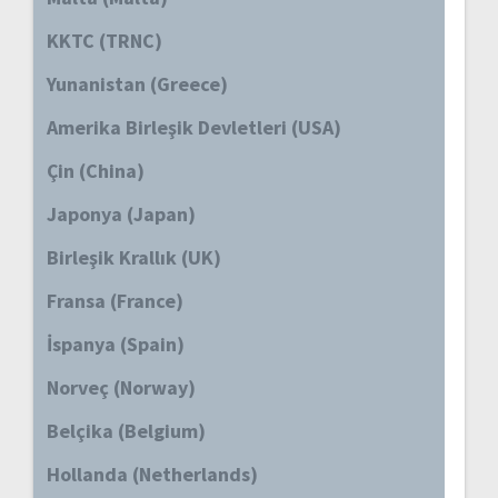
KKTC (TRNC)
Yunanistan (Greece)
Amerika Birleşik Devletleri (USA)
Çin (China)
Japonya (Japan)
Birleşik Krallık (UK)
Fransa (France)
İspanya (Spain)
Norveç (Norway)
Belçika (Belgium)
Hollanda (Netherlands)