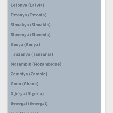
Letonya (Latvia)
Estonya (Estonia)
Slovakya (Slovakia)
Slovenya (Slovenia)
Kenya (Kenya)
Tanzanya (Tanzania)
Mozambik (Mozambique)
Zambiya (Zambia)
Gana (Ghana)
Nijerya (Nigeria)
Senegal (Senegal)