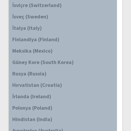
İsviçre (Switzerland)
İsveç (Sweden)
İtalya (Italy)
Finlandiya (Finland)
Meksika (Mexico)
Güney Kore (South Korea)
Rusya (Russia)
Hırvatistan (Croatia)
İrlanda (Ireland)
Polonya (Poland)
Hindistan (India)
Avustralya (Australia)