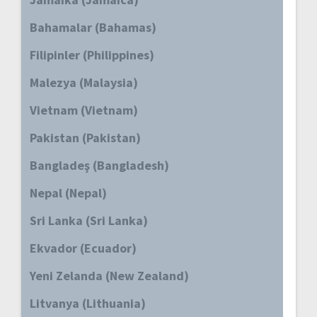
Bahamalar (Bahamas)
Filipinler (Philippines)
Malezya (Malaysia)
Vietnam (Vietnam)
Pakistan (Pakistan)
Bangladeş (Bangladesh)
Nepal (Nepal)
Sri Lanka (Sri Lanka)
Ekvador (Ecuador)
Yeni Zelanda (New Zealand)
Litvanya (Lithuania)