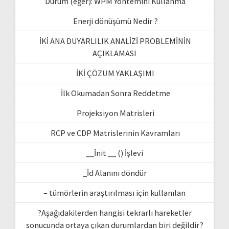
Durum (eğer): WPM Yöntemini Kullanma
Enerji dönüşümü Nedir ?
İKİ ANA DUYARLILIK ANALİZİ PROBLEMİNİN
AÇIKLAMASI
İKİ ÇÖZÜM YAKLAŞIMI
İlk Okumadan Sonra Reddetme
Projeksiyon Matrisleri
RCP ve CDP Matrislerinin Kavramları
__İnit __ () İşlevi
_İd Alanını döndür
– tümörlerin araştırılması için kullanılan
?Aşağıdakilerden hangisi tekrarlı hareketler
sonucunda ortaya çıkan durumlardan biri değildir?