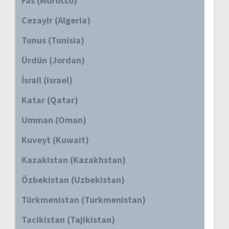
Fas (Morocco)
Cezayir (Algeria)
Tunus (Tunisia)
Ürdün (Jordan)
İsrail (Israel)
Katar (Qatar)
Umman (Oman)
Kuveyt (Kuwait)
Kazakistan (Kazakhstan)
Özbekistan (Uzbekistan)
Türkmenistan (Turkmenistan)
Tacikistan (Tajikistan)