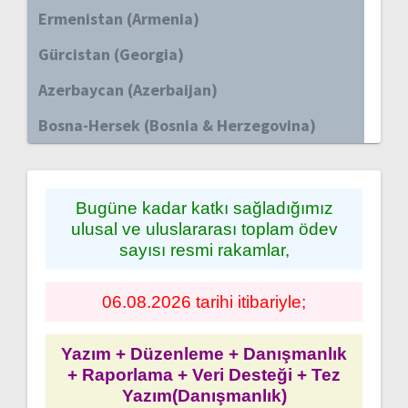
Ermenistan (Armenia)
Gürcistan (Georgia)
Azerbaycan (Azerbaijan)
Bosna-Hersek (Bosnia & Herzegovina)
Bugüne kadar katkı sağladığımız
ulusal ve uluslararası toplam ödev
sayısı resmi rakamlar,
06.08.2026 tarihi itibariyle;
Yazım + Düzenleme + Danışmanlık
+ Raporlama + Veri Desteği + Tez
Yazım(Danışmanlık)