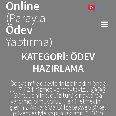
Online
Skip
Turkish
to
▼
(Parayla
content
Ödev
Yaptırma)
KATEGORI:
ÖDEV
HAZIRLAMA
Ödevcim'le ödevleriniz bir adım önde
... - 7 / 24 hizmet vermekteyiz... @@@
Süreli, online, quiz türü sınavlarda
yardımcı olmuyoruz. Teklif etmeyin. -
İşleriniz Ankara'da Billgatesweb şirketi
güvencesiyle yapılmaktadır. 0 (312)