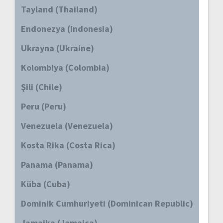
Tayland (Thailand)
Endonezya (Indonesia)
Ukrayna (Ukraine)
Kolombiya (Colombia)
Şili (Chile)
Peru (Peru)
Venezuela (Venezuela)
Kosta Rika (Costa Rica)
Panama (Panama)
Küba (Cuba)
Dominik Cumhuriyeti (Dominican Republic)
Jamaika (Jamaica)