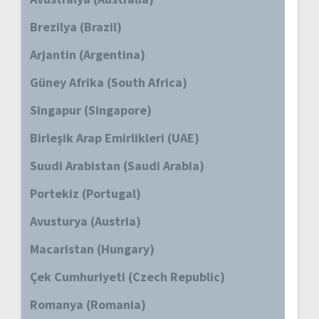
Brezilya (Brazil)
Arjantin (Argentina)
Güney Afrika (South Africa)
Singapur (Singapore)
Birleşik Arap Emirlikleri (UAE)
Suudi Arabistan (Saudi Arabia)
Portekiz (Portugal)
Avusturya (Austria)
Macaristan (Hungary)
Çek Cumhuriyeti (Czech Republic)
Romanya (Romania)