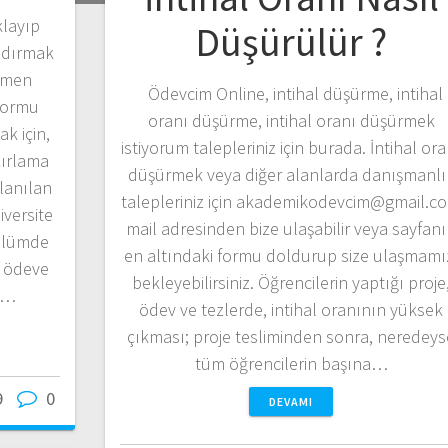
klayıp
Düşürülür ?
zdırmak
emen
Ödevcim Online, intihal düşürme, intihal
 formu
oranı düşürme, intihal oranı düşürmek
k için,
istiyorum talepleriniz için burada. İntihal ora
ırlama
düşürmek veya diğer alanlarda danışmanlı
lanılan
talepleriniz için akademikodevcim@gmail.c
iversite
mail adresinden bize ulaşabilir veya sayfan
bölümde
en altındaki formu doldurup size ulaşmamı
a ödeve
bekleyebilirsiniz. Öğrencilerin yaptığı proje
ça…
ödev ve tezlerde, intihal oranının yüksek
çıkması; proje tesliminden sonra, neredeys
tüm öğrencilerin başına…
9
0
DEVAMI