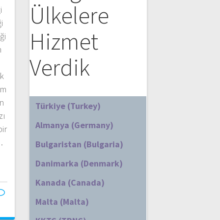
Ülkelere
i
i
Hizmet
ği
n
Verdik
ık
om
ın
Türkiye (Turkey)
zı
Almanya (Germany)
ir
…
Bulgaristan (Bulgaria)
Danimarka (Denmark)
Kanada (Canada)
Malta (Malta)