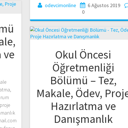
odevcimonline
6 Ağustos 2019
0
ümü
ale,
 ve
Okul Öncesi
Öğretmenliği
Bölümü – Tez,
ale
Makale, Ödev, Proj
latma,
yorum
Hazırlatma ve
 proje
şmanlık
Danışmanlık
mail.com