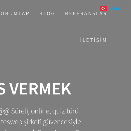
Turkish
▼
YORUMLAR
BLOG
REFERANSLAR
İLETIŞIM
S VERMEK
@@ Süreli, online, quiz türü
gatesweb şirketi güvencesiyle