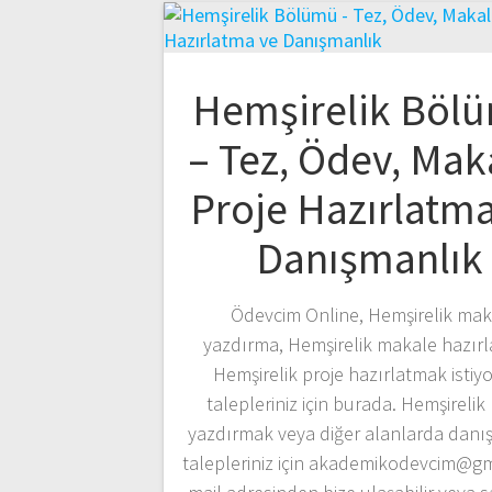
Hemşirelik Böl
– Tez, Ödev, Mak
Proje Hazırlatma
Danışmanlık
Ödevcim Online, Hemşirelik mak
yazdırma, Hemşirelik makale hazır
Hemşirelik proje hazırlatmak isti
talepleriniz için burada. Hemşirelik
yazdırmak veya diğer alanlarda danı
talepleriniz için akademikodevcim@g