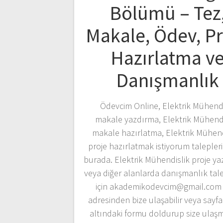
Bölümü – Tez
Makale, Ödev, P
Hazırlatma v
Danışmanlık
Ödevcim Online, Elektrik Mühendi
makale yazdırma, Elektrik Mühendi
makale hazırlatma, Elektrik Mühend
proje hazırlatmak istiyorum taleplerin
burada. Elektrik Mühendislik proje y
veya diğer alanlarda danışmanlık tale
için akademikodevcim@gmail.com 
adresinden bize ulaşabilir veya sayf
altındaki formu doldurup size ulaş