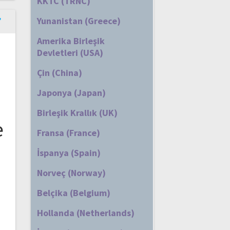
KKTC (TRNC)
Yunanistan (Greece)
Amerika Birleşik
Devletleri (USA)
Çin (China)
Japonya (Japan)
Birleşik Krallık (UK)
e
Fransa (France)
İspanya (Spain)
Norveç (Norway)
Belçika (Belgium)
Hollanda (Netherlands)