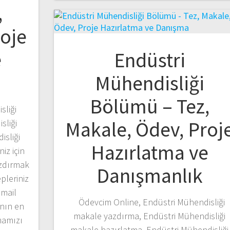
,
roje
e
Endüstri
Mühendisliği
Bölümü – Tez,
sliği
Makale, Ödev, Proj
sliği
isliği
Hazırlatma ve
iz için
azdırmak
Danışmanlık
pleriniz
mail
Ödevcim Online, Endüstri Mühendisliği
anın en
makale yazdırma, Endüstri Mühendisliği
mamızı
makale hazırlatma, Endüstri Mühendisliği