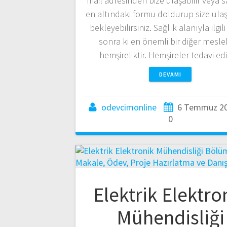
mail adresinden bize ulaşabilir veya 
en altındaki formu doldurup size ul
bekleyebilirsiniz. Sağlık alanıyla ilgil
sonra ki en önemli bir diğer mesle
hemşireliktir. Hemşireler tedavi ed
DEVAMI
odevcimonline
6 Temmuz 2
0
Elektrik Elektro
Mühendisliği