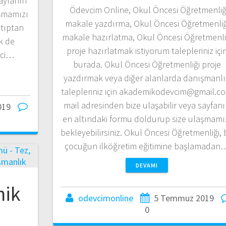
sayfanın
Ödevcim Online, Okul Öncesi Öğretmenliğ
aşmamızı
makale yazdırma, Okul Öncesi Öğretmenliğ
i tıptan
makale hazırlatma, Okul Öncesi Öğretmenli
k de
proje hazırlatmak istiyorum talepleriniz içi
ici…
burada. Okul Öncesi Öğretmenliği proje
yazdırmak veya diğer alanlarda danışmanl
talepleriniz için akademikodevcim@gmail.c
mail adresinden bize ulaşabilir veya sayfan
019
en altındaki formu doldurup size ulaşmamı
bekleyebilirsiniz. Okul Öncesi Öğretmenliği, b
çocuğun ilköğretim eğitimine başlamadan
DEVAMI
nik
odevcimonline
5 Temmuz 2019
0