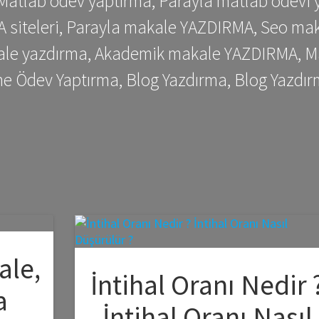
 Matlab ödev yaptırma, Parayla matlab ödevi 
siteleri, Parayla makale YAZDIRMA, Seo makale
kale yazdırma, Akademik makale YAZDIRMA, Ma
me Ödev Yaptırma, Blog Yazdırma, Blog Yazdır
ale,
İntihal Oranı Nedir 
a
İntihal Oranı Nasıl