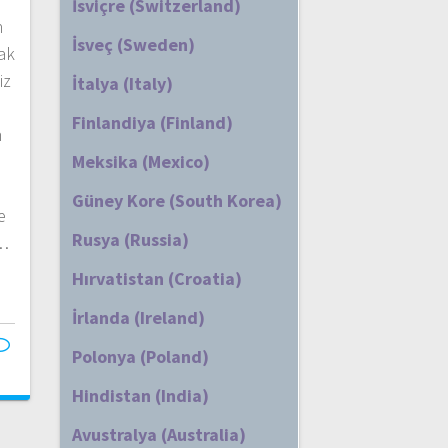
İsviçre (Switzerland)
n
İsveç (Sweden)
ak
iz
İtalya (Italy)
Finlandiya (Finland)
n
Meksika (Mexico)
Güney Kore (South Korea)
e
Rusya (Russia)
k…
Hırvatistan (Croatia)
İrlanda (Ireland)
Polonya (Poland)
Hindistan (India)
Avustralya (Australia)