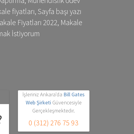
yaptırma, Mühendislik ödev
 fiyatları, Sayfa başı yazı
kale Fiyatları 2022, Makale
mak İstiyorum
İşleriniz Ankara'da
Bill Gates
Web Şirketi
Güvencesiyle
Gerçekleşmektedir.
?
0 (312) 276 75 93