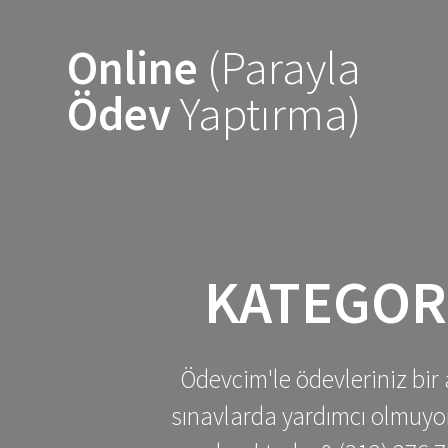
Skip
to
Online
(Parayla
content
Ödev
Yaptırma)
KATEGOR
Ödevcim'le ödevleriniz bir 
sınavlarda yardımcı olmuyoru