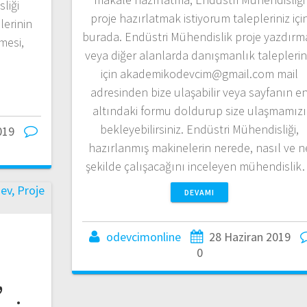
liği
proje hazırlatmak istiyorum talepleriniz içi
lerinin
burada. Endüstri Mühendislik proje yazdırm
mesi,
veya diğer alanlarda danışmanlık taleplerin
için akademikodevcim@gmail.com mail
adresinden bize ulaşabilir veya sayfanın e
altındaki formu doldurup size ulaşmamızı
bekleyebilirsiniz. Endüstri Mühendisliği,
019
hazırlanmış makinelerin nerede, nasıl ve n
şekilde çalışacağını inceleyen mühendisli
DEVAMI
odevcimonline
28 Haziran 2019
0
,