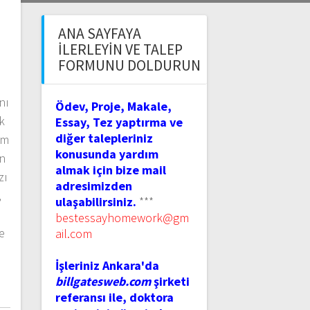
ANA SAYFAYA
İLERLEYIN VE TALEP
FORMUNU DOLDURUN
nı
Ödev, Proje, Makale,
k
Essay, Tez yaptırma ve
diğer talepleriniz
om
konusunda yardım
ın
almak için bize mail
zı
adresimizden
,
ulaşabilirsiniz.
***
bestessayhomework@gm
e
ail.com
İşleriniz Ankara'da
billgatesweb.com
şirketi
referansı ile, doktora