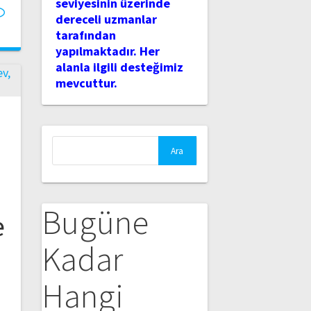
seviyesinin üzerinde
dereceli uzmanlar
tarafından
yapılmaktadır. Her
alanla ilgili desteğimiz
mevcuttur.
Arama:
Bugüne
e
Kadar
Hangi