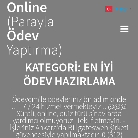
Online
Skip
Turkish
to
▼
(Parayla
content
Ödev
Yaptırma)
KATEGORI:
EN İYI
ÖDEV HAZIRLAMA
Ödevcim'le ödevleriniz bir adım önde
... - 7 / 24 hizmet vermekteyiz... @@@
Süreli, online, quiz türü sınavlarda
yardımcı olmuyoruz. Teklif etmeyin. -
İşleriniz Ankara'da Billgatesweb şirketi
güvencesiyle yapılmaktadır. 0 (312)