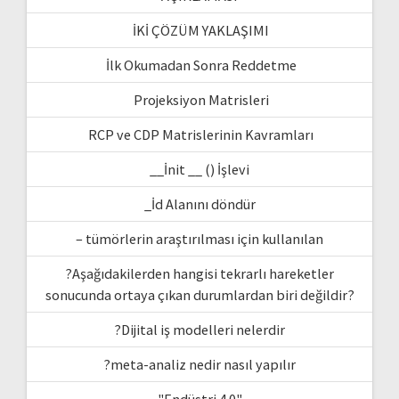
İKİ ÇÖZÜM YAKLAŞIMI
İlk Okumadan Sonra Reddetme
Projeksiyon Matrisleri
RCP ve CDP Matrislerinin Kavramları
__İnit __ () İşlevi
_İd Alanını döndür
– tümörlerin araştırılması için kullanılan
?Aşağıdakilerden hangisi tekrarlı hareketler
sonucunda ortaya çıkan durumlardan biri değildir?
?Dijital iş modelleri nelerdir
?meta-analiz nedir nasıl yapılır
"Endüstri 4.0"