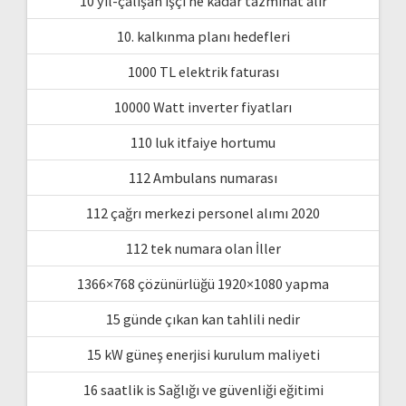
10 yıl-çalışan işçi ne kadar tazminat alır
10. kalkınma planı hedefleri
1000 TL elektrik faturası
10000 Watt inverter fiyatları
110 luk itfaiye hortumu
112 Ambulans numarası
112 çağrı merkezi personel alımı 2020
112 tek numara olan İller
1366×768 çözünürlüğü 1920×1080 yapma
15 günde çıkan kan tahlili nedir
15 kW güneş enerjisi kurulum maliyeti
16 saatlik is Sağlığı ve güvenliği eğitimi