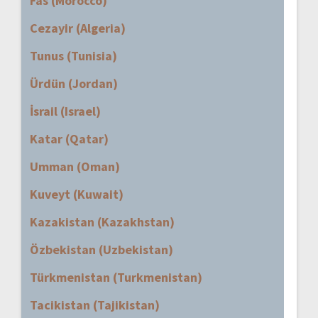
Fas (Morocco)
Cezayir (Algeria)
Tunus (Tunisia)
Ürdün (Jordan)
İsrail (Israel)
Katar (Qatar)
Umman (Oman)
Kuveyt (Kuwait)
Kazakistan (Kazakhstan)
Özbekistan (Uzbekistan)
Türkmenistan (Turkmenistan)
Tacikistan (Tajikistan)