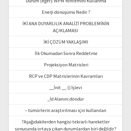
Durum (eğer): WPM Yöntemini Kullanma
Enerji dönüşümü Nedir ?
İKİ ANA DUYARLILIK ANALİZİ PROBLEMİNİN
AÇIKLAMASI
İKİ ÇÖZÜM YAKLAŞIMI
İlk Okumadan Sonra Reddetme
Projeksiyon Matrisleri
RCP ve CDP Matrislerinin Kavramları
__İnit __ () İşlevi
_İd Alanını döndür
– tümörlerin araştırılması için kullanılan
?Aşağıdakilerden hangisi tekrarlı hareketler
sonucunda ortaya çıkan durumlardan biri değildir?