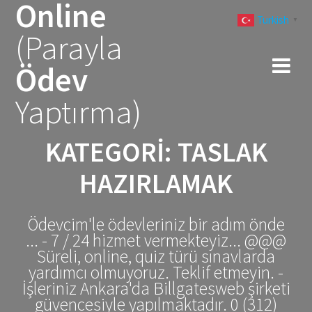
Online
Skip
Turkish
to
▼
(Parayla
content
Ödev
Yaptırma)
KATEGORI:
TASLAK
HAZIRLAMAK
Ödevcim'le ödevleriniz bir adım önde
... - 7 / 24 hizmet vermekteyiz... @@@
Süreli, online, quiz türü sınavlarda
yardımcı olmuyoruz. Teklif etmeyin. -
İşleriniz Ankara'da Billgatesweb şirketi
güvencesiyle yapılmaktadır. 0 (312)