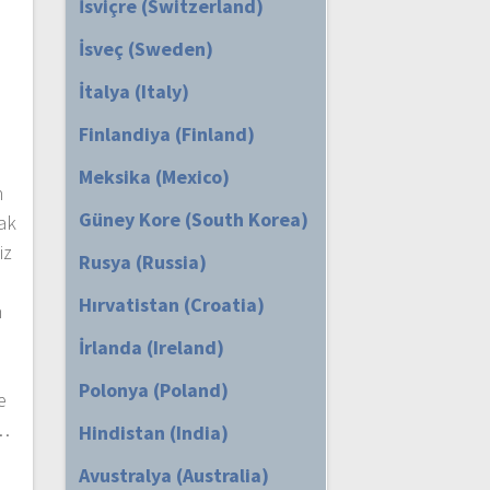
İsviçre (Switzerland)
İsveç (Sweden)
İtalya (Italy)
Finlandiya (Finland)
Meksika (Mexico)
n
Güney Kore (South Korea)
ak
iz
Rusya (Russia)
Hırvatistan (Croatia)
n
İrlanda (Ireland)
Polonya (Poland)
e
k…
Hindistan (India)
Avustralya (Australia)