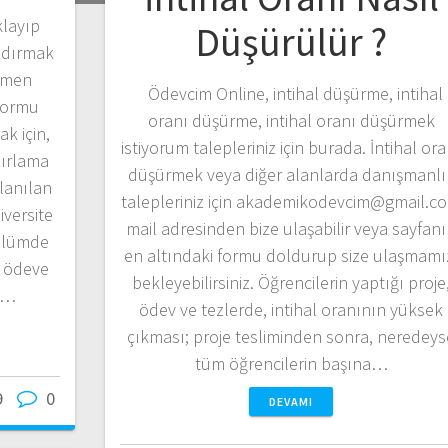
klayıp
Düşürülür ?
zdırmak
emen
Ödevcim Online, intihal düşürme, intihal
 formu
oranı düşürme, intihal oranı düşürmek
k için,
istiyorum talepleriniz için burada. İntihal ora
ırlama
düşürmek veya diğer alanlarda danışmanlı
lanılan
talepleriniz için akademikodevcim@gmail.c
iversite
mail adresinden bize ulaşabilir veya sayfan
bölümde
en altındaki formu doldurup size ulaşmamı
a ödeve
bekleyebilirsiniz. Öğrencilerin yaptığı proje
ça…
ödev ve tezlerde, intihal oranının yüksek
çıkması; proje tesliminden sonra, neredeys
tüm öğrencilerin başına…
9
0
DEVAMI