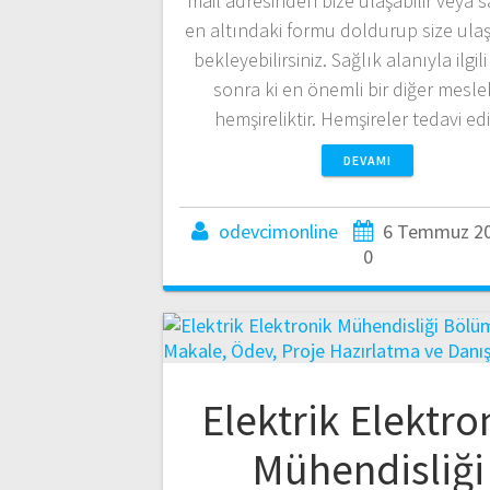
mail adresinden bize ulaşabilir veya 
en altındaki formu doldurup size ul
bekleyebilirsiniz. Sağlık alanıyla ilgil
sonra ki en önemli bir diğer mesle
hemşireliktir. Hemşireler tedavi ed
DEVAMI
odevcimonline
6 Temmuz 2
0
Elektrik Elektro
Mühendisliği