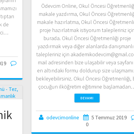
sayfanın
Ödevcim Online, Okul Öncesi Öğretmenliğ
aşmamızı
makale yazdırma, Okul Öncesi Öğretmenliğ
i tıptan
makale hazırlatma, Okul Öncesi Öğretmenli
k de
proje hazırlatmak istiyorum talepleriniz içi
ici…
burada. Okul Öncesi Öğretmenliği proje
yazdırmak veya diğer alanlarda danışmanl
talepleriniz için akademikodevcim@gmail.c
mail adresinden bize ulaşabilir veya sayfan
019
en altındaki formu doldurup size ulaşmamı
bekleyebilirsiniz. Okul Öncesi Öğretmenliği, b
çocuğun ilköğretim eğitimine başlamadan
DEVAMI
nik
odevcimonline
5 Temmuz 2019
0