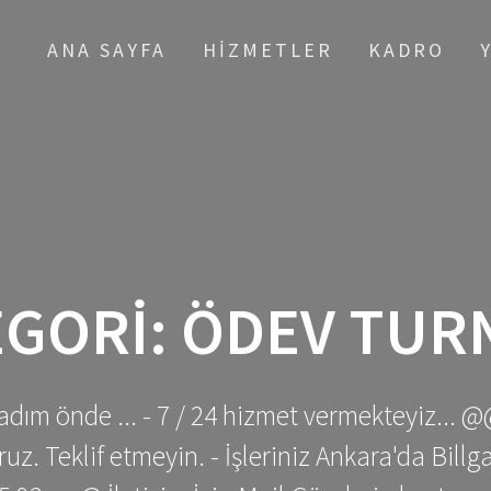
ANA SAYFA
HIZMETLER
KADRO
EGORI:
ÖDEV TURN
adım önde ... - 7 / 24 hizmet vermekteyiz... @
z. Teklif etmeyin. - İşleriniz Ankara'da Bill