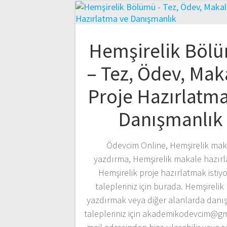
Hemşirelik Böl
– Tez, Ödev, Mak
Proje Hazırlatma
Danışmanlık
Ödevcim Online, Hemşirelik mak
yazdırma, Hemşirelik makale hazır
Hemşirelik proje hazırlatmak isti
talepleriniz için burada. Hemşirelik
yazdırmak veya diğer alanlarda danı
talepleriniz için akademikodevcim@g