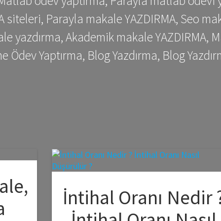
 Matlab ödev yaptırma, Parayla matlab ödevi 
siteleri, Parayla makale YAZDIRMA, Seo makale
kale yazdırma, Akademik makale YAZDIRMA, Ma
me Ödev Yaptırma, Blog Yazdırma, Blog Yazdır
ale,
İntihal Oranı Nedir 
a
İntihal Oranı Nasıl