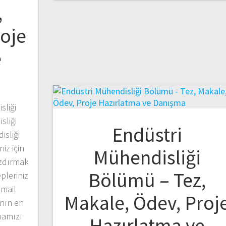
,
roje
e
sliği
sliği
Endüstri
isliği
iz için
Mühendisliği
azdırmak
Bölümü – Tez,
pleriniz
mail
Makale, Ödev, Proj
anın en
mamızı
Hazırlatma ve