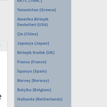
KKTC (TRNC)
Yunanistan (Greece)
Amerika Birleşik
Devletleri (USA)
Çin (China)
Japonya (Japan)
Birleşik Krallık (UK)
Fransa (France)
İspanya (Spain)
Norveç (Norway)
Belçika (Belgium)
e
Hollanda (Netherlands)