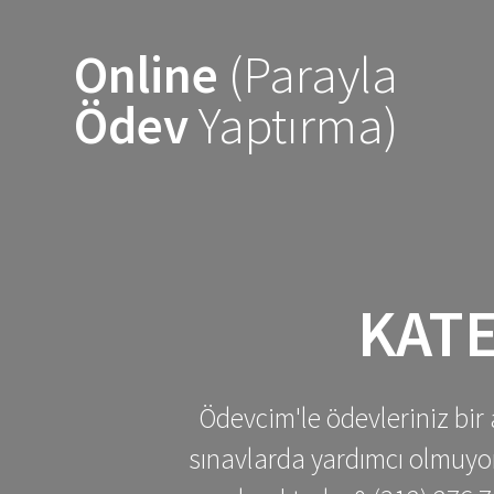
Skip
to
Online
(Parayla
content
Ödev
Yaptırma)
KAT
Ödevcim'le ödevleriniz bir 
sınavlarda yardımcı olmuyoru