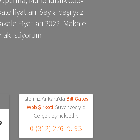
yaptırma, Mühendislik ödev
 fiyatları, Sayfa başı yazı
kale Fiyatları 2022, Makale
mak İstiyorum
İşleriniz Ankara'da
Bill Gates
Web Şirketi
Güvencesiyle
Gerçekleşmektedir.
?
0 (312) 276 75 93