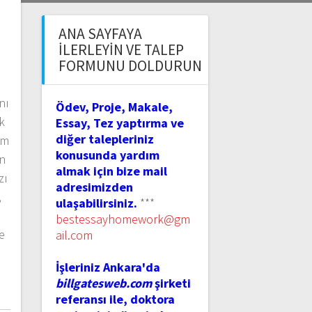
ANA SAYFAYA
İLERLEYIN VE TALEP
FORMUNU DOLDURUN
nı
Ödev, Proje, Makale,
k
Essay, Tez yaptırma ve
diğer talepleriniz
om
konusunda yardım
ın
almak için bize mail
zı
adresimizden
,
ulaşabilirsiniz.
***
bestessayhomework@gm
e
ail.com
İşleriniz Ankara'da
billgatesweb.com
şirketi
referansı ile, doktora