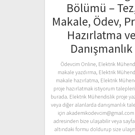
Bölümü – Tez
Makale, Ödev, P
Hazırlatma v
Danışmanlık
Ödevcim Online, Elektrik Mühendi
makale yazdırma, Elektrik Mühendi
makale hazırlatma, Elektrik Mühend
proje hazırlatmak istiyorum taleplerin
burada. Elektrik Mühendislik proje y
veya diğer alanlarda danışmanlık tale
için akademikodevcim@gmail.com 
adresinden bize ulaşabilir veya sayf
altındaki formu doldurup size ulaş