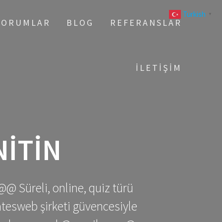
Turkish
▼
YORUMLAR
BLOG
REFERANSLAR
İLETIŞIM
ITIN
@@ Süreli, online, quiz türü
gatesweb şirketi güvencesiyle