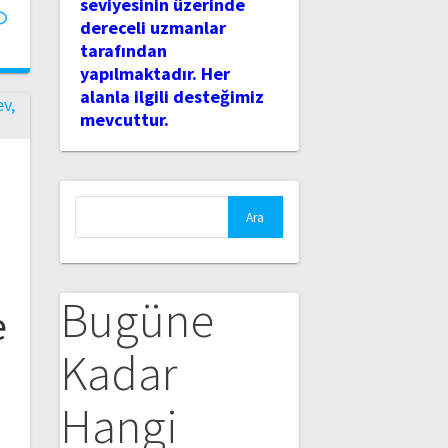
seviyesinin üzerinde
dereceli uzmanlar
tarafından
yapılmaktadır. Her
alanla ilgili desteğimiz
mevcuttur.
Arama:
Bugüne
e
Kadar
Hangi