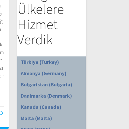
Ülkelere
i
i
Hizmet
ği
n
Verdik
ık
om
ın
Türkiye (Turkey)
zı
Almanya (Germany)
ir
…
Bulgaristan (Bulgaria)
Danimarka (Denmark)
Kanada (Canada)
Malta (Malta)