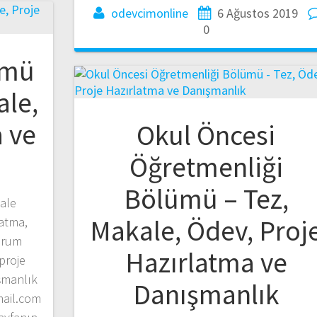
odevcimonline
6 Ağustos 2019
0
ümü
ale,
 ve
Okul Öncesi
Öğretmenliği
Bölümü – Tez,
ale
Makale, Ödev, Proj
latma,
yorum
Hazırlatma ve
 proje
şmanlık
Danışmanlık
mail.com