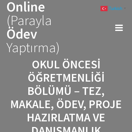
Online
Skip
Turkish
to
▼
(Parayla
content
Ödev
Yaptırma)
OKUL ÖNCESI
ÖĞRETMENLIĞI
BÖLÜMÜ – TEZ,
MAKALE, ÖDEV, PROJE
HAZIRLATMA VE
DANIŞMANLIK