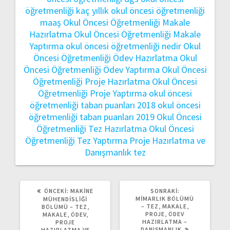
öğretmenliği kaç yıllık
okul öncesi öğretmenliği
maaş
Okul Öncesi Öğretmenliği Makale
Hazırlatma
Okul Öncesi Öğretmenliği Makale
Yaptırma
okul öncesi öğretmenliği nedir
Okul
Öncesi Öğretmenliği Ödev Hazırlatma
Okul
Öncesi Öğretmenliği Ödev Yaptırma
Okul Öncesi
Öğretmenliği Proje Hazırlatma
Okul Öncesi
Öğretmenliği Proje Yaptırma
okul öncesi
öğretmenliği taban puanları 2018
okul öncesi
öğretmenliği taban puanları 2019
Okul Öncesi
Öğretmenliği Tez Hazırlatma
Okul Öncesi
Öğretmenliği Tez Yaptırma
Proje Hazırlatma ve
Danışmanlık
tez
ÖNCEKI
SONRAKI
ÖNCEKI:
MAKINE
SONRAKI:
YAZI:
YAZI:
MIMARLIK BÖLÜMÜ
MÜHENDISLIĞI
– TEZ, MAKALE,
BÖLÜMÜ – TEZ,
PROJE, ÖDEV
MAKALE, ÖDEV,
HAZIRLATMA –
PROJE
DANIŞMANLIK
HAZIRLATMA VE