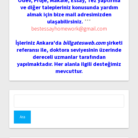
Ödev, Proje, Makale, Essay, Tez yaptırma
ve diğer talepleriniz konusunda yardım
almak için bize mail adresimizden
ulaşabilirsiniz.
***
bestessayhomework@gmail.com
İşleriniz Ankara'da
billgatesweb.com
şirketi
referansı ile, doktora seviyesinin üzerinde
dereceli uzmanlar tarafından
yapılmaktadır. Her alanla ilgili desteğimiz
mevcuttur.
Arama: