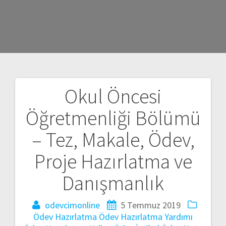
Okul Öncesi
Yazı
Öğretmenliği Bölümü
gezinmesi
– Tez, Makale, Ödev,
Proje Hazırlatma ve
Danışmanlık
odevcimonline
5 Temmuz 2019
Ödev Hazırlatma
Ödev Hazırlatma Yardımı