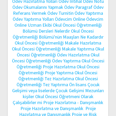
Ödev Hazırlatma Yolları
Ödev İntihal
Ödev Notu
Ödev Okumalarını Yapmak
Ödev Paragraf
Ödev
Referans Vermek
Ödev Turnitin
Ödev Yaptırma
Ödev Yaptırma Yolları
Ödevcim Online
Ödevcim
Online Uzman Ekibi
Okul Öncesi Öğretmenliği
Bölümü Dersleri Nelerdir
Okul Öncesi
Öğretmenliği Bölümü'nün Maaşları Ne Kadardır
Okul Öncesi Öğretmenliği Makale Hazırlatma
Okul Öncesi Öğretmenliği Makale Yaptırma
Okul
Öncesi Öğretmenliği Ödev Hazırlatma
Okul
Öncesi Öğretmenliği Ödev Yaptırma
Okul Öncesi
Öğretmenliği Proje Hazırlatma
Okul Öncesi
Öğretmenliği Proje Yaptırma
Okul Öncesi
Öğretmenliği Tez Hazırlatma
Okul Öncesi
Öğretmenliği Tez Yaptırma
Ön lisans Çocuk
Gelişimi veya liselerde Çocuk Gelişimi Mezunları
kişiler Okul Öncesi Öğretmeni Olarak
Çalışabilirler mi
Proje Hazırlatma - Danışmanlık
Proje Hazırlatma ve Danışmanlık
Proje
Hazırlatma ve Danışmanlık
Proje ve Risk