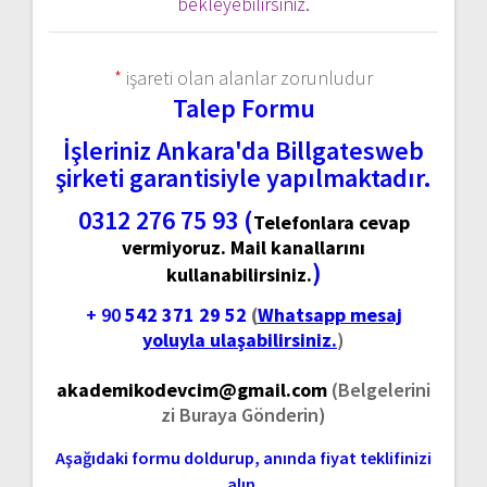
bekleyebilirsiniz.
*
işareti olan alanlar zorunludur
Talep Formu
İşleriniz Ankara'da Billgatesweb
şirketi garantisiyle yapılmaktadır.
0312 276 75 93 (
Telefonlara cevap
vermiyoruz. Mail kanallarını
)
kullanabilirsiniz.
+ 90
542 371 29 52
(
Whatsapp mesaj
yoluyla ulaşabilirsiniz.
)
akademikodevcim@gmail.com
(Belgelerini
zi Buraya Gönderin)
Aşağıdaki formu doldurup, anında fiyat teklifinizi
alın.