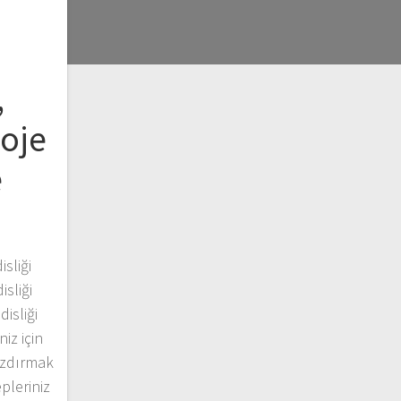
,
roje
e
sliği
sliği
isliği
iz için
azdırmak
pleriniz