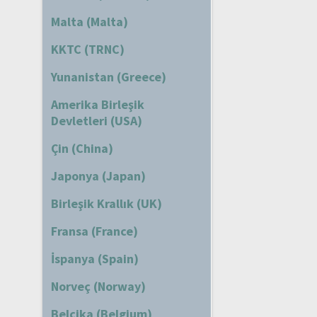
Malta (Malta)
KKTC (TRNC)
Yunanistan (Greece)
Amerika Birleşik
Devletleri (USA)
Çin (China)
Japonya (Japan)
Birleşik Krallık (UK)
Fransa (France)
İspanya (Spain)
Norveç (Norway)
Belçika (Belgium)