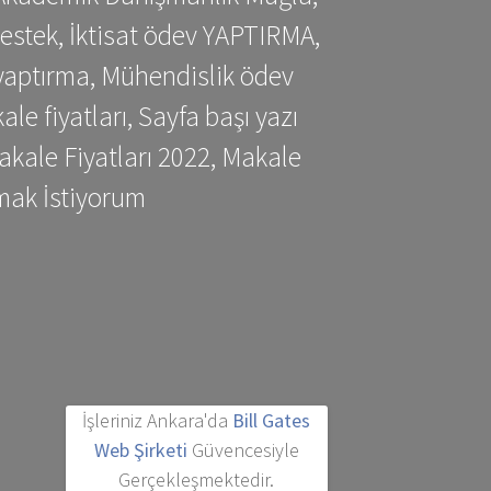
estek, İktisat ödev YAPTIRMA,
yaptırma, Mühendislik ödev
 fiyatları, Sayfa başı yazı
kale Fiyatları 2022, Makale
mak İstiyorum
İşleriniz Ankara'da
Bill Gates
Web Şirketi
Güvencesiyle
Gerçekleşmektedir.