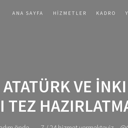
ANA SAYFA
HIZMETLER
KADRO
:
ATATÜRK VE İNKI
II TEZ HAZIRLATM
adım önde ... - 7 / 24 hizmet vermekteyiz... @