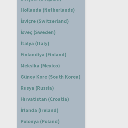
Hollanda (Netherlands)
İsviçre (Switzerland)
İsveç (Sweden)
İtalya (Italy)
Finlandiya (Finland)
Meksika (Mexico)
Güney Kore (South Korea)
Rusya (Russia)
Hırvatistan (Croatia)
İrlanda (Ireland)
Polonya (Poland)