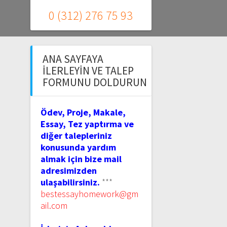
0 (312) 276 75 93
ANA SAYFAYA
İLERLEYIN VE TALEP
FORMUNU DOLDURUN
Ödev, Proje, Makale,
Essay, Tez yaptırma ve
diğer talepleriniz
konusunda yardım
almak için bize mail
adresimizden
ulaşabilirsiniz.
***
bestessayhomework@gm
ail.com