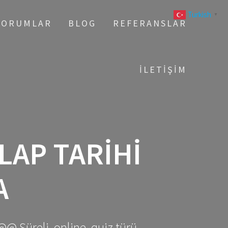
Turkish
▼
YORUMLAR
BLOG
REFERANSLAR
İLETIŞIM
LAP TARIHI
A
@@ Süreli, online, quiz türü