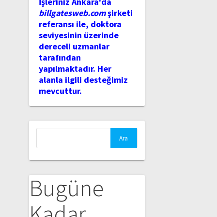
İşleriniz Ankara'da
billgatesweb.com
şirketi
referansı ile, doktora
seviyesinin üzerinde
dereceli uzmanlar
tarafından
yapılmaktadır. Her
alanla ilgili desteğimiz
mevcuttur.
Arama:
Bugüne
Kadar