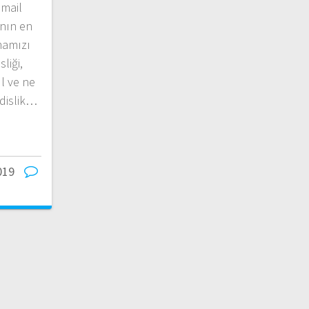
mail
anın en
mamızı
liği,
l ve ne
dislik…
019