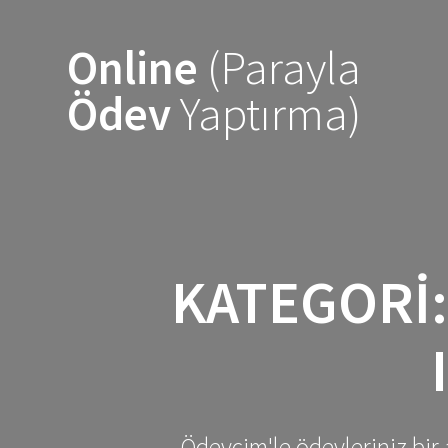
Skip
to
Online
(Parayla
content
Ödev
Yaptırma)
KATEGORI
Ödevcim'le ödevleriniz bir 