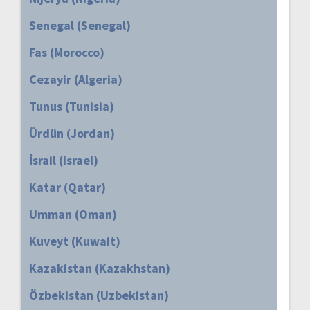
Senegal (Senegal)
Fas (Morocco)
Cezayir (Algeria)
Tunus (Tunisia)
Ürdün (Jordan)
İsrail (Israel)
Katar (Qatar)
Umman (Oman)
Kuveyt (Kuwait)
Kazakistan (Kazakhstan)
Özbekistan (Uzbekistan)