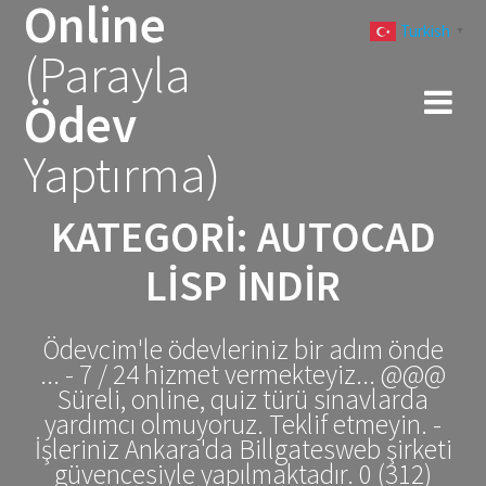
Online
Skip
Turkish
to
▼
(Parayla
content
Ödev
Yaptırma)
KATEGORI:
AUTOCAD
LISP INDIR
Ödevcim'le ödevleriniz bir adım önde
... - 7 / 24 hizmet vermekteyiz... @@@
Süreli, online, quiz türü sınavlarda
yardımcı olmuyoruz. Teklif etmeyin. -
İşleriniz Ankara'da Billgatesweb şirketi
güvencesiyle yapılmaktadır. 0 (312)