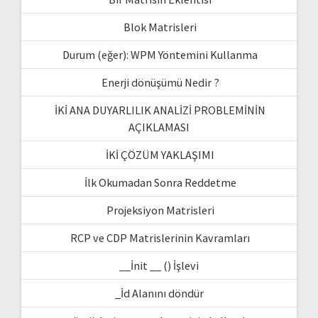
Blok Matrisleri
Durum (eğer): WPM Yöntemini Kullanma
Enerji dönüşümü Nedir ?
İKİ ANA DUYARLILIK ANALİZİ PROBLEMİNİN
AÇIKLAMASI
İKİ ÇÖZÜM YAKLAŞIMI
İlk Okumadan Sonra Reddetme
Projeksiyon Matrisleri
RCP ve CDP Matrislerinin Kavramları
__İnit __ () İşlevi
_İd Alanını döndür