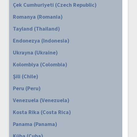
Çek Cumhuriyeti (Czech Republic)
Romanya (Romania)
Tayland (Thailand)
Endonezya (Indonesia)
Ukrayna (Ukraine)
Kolombiya (Colombia)
Şili (Chile)
Peru (Peru)
Venezuela (Venezuela)
Kosta Rika (Costa Rica)
Panama (Panama)
Küba (Cuba)