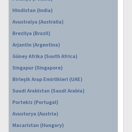
Hindistan (India)
Avustralya (Australia)
Brezilya (Brazil)
Arjantin (Argentina)
Güney Afrika (South Africa)
Singapur (Singapore)
Birleşik Arap Emirlikleri (UAE)
Suudi Arabistan (Saudi Arabia)
Portekiz (Portugal)
Avusturya (Austria)
Macaristan (Hungary)