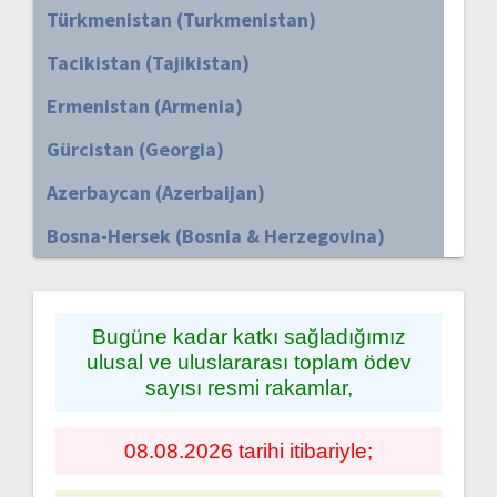
Türkmenistan (Turkmenistan)
Tacikistan (Tajikistan)
Ermenistan (Armenia)
Gürcistan (Georgia)
Azerbaycan (Azerbaijan)
Bosna-Hersek (Bosnia & Herzegovina)
Bugüne kadar katkı sağladığımız
ulusal ve uluslararası toplam ödev
sayısı resmi rakamlar,
08.08.2026 tarihi itibariyle;