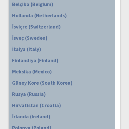
Belçika (Belgium)
Hollanda (Netherlands)
İsviçre (Switzerland)
İsveç (Sweden)
İtalya (Italy)
Finlandiya (Finland)
Meksika (Mexico)
Güney Kore (South Korea)
Rusya (Russia)
Hırvatistan (Croatia)
İrlanda (Ireland)
Polonya (Poland)