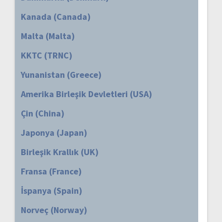
Kanada (Canada)
Malta (Malta)
KKTC (TRNC)
Yunanistan (Greece)
Amerika Birleşik Devletleri (USA)
Çin (China)
Japonya (Japan)
Birleşik Krallık (UK)
Fransa (France)
İspanya (Spain)
Norveç (Norway)