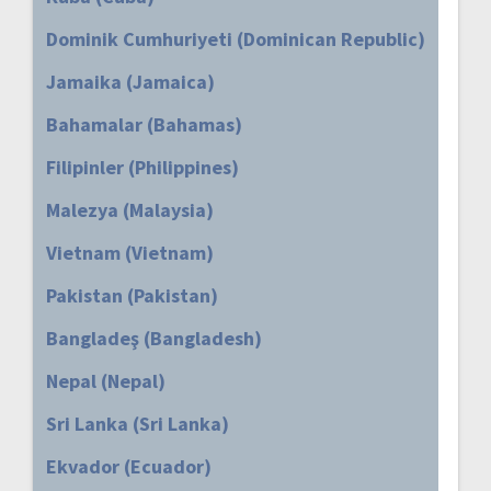
Dominik Cumhuriyeti (Dominican Republic)
Jamaika (Jamaica)
Bahamalar (Bahamas)
Filipinler (Philippines)
Malezya (Malaysia)
Vietnam (Vietnam)
Pakistan (Pakistan)
Bangladeş (Bangladesh)
Nepal (Nepal)
Sri Lanka (Sri Lanka)
Ekvador (Ecuador)