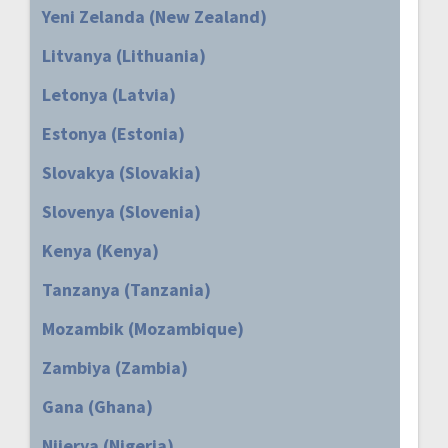
Yeni Zelanda (New Zealand)
Litvanya (Lithuania)
Letonya (Latvia)
Estonya (Estonia)
Slovakya (Slovakia)
Slovenya (Slovenia)
Kenya (Kenya)
Tanzanya (Tanzania)
Mozambik (Mozambique)
Zambiya (Zambia)
Gana (Ghana)
Nijerya (Nigeria)