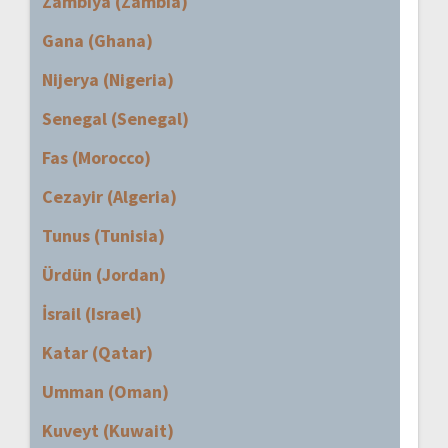
Zambiya (Zambia)
Gana (Ghana)
Nijerya (Nigeria)
Senegal (Senegal)
Fas (Morocco)
Cezayir (Algeria)
Tunus (Tunisia)
Ürdün (Jordan)
İsrail (Israel)
Katar (Qatar)
Umman (Oman)
Kuveyt (Kuwait)