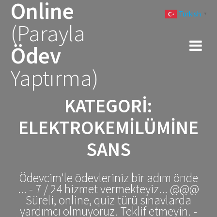
Online
Skip
Turkish
to
▼
(Parayla
content
Ödev
Yaptırma)
KATEGORI:
ELEKTROKEMILÜMINE
SANS
Ödevcim'le ödevleriniz bir adım önde
... - 7 / 24 hizmet vermekteyiz... @@@
Süreli, online, quiz türü sınavlarda
yardımcı olmuyoruz. Teklif etmeyin. -