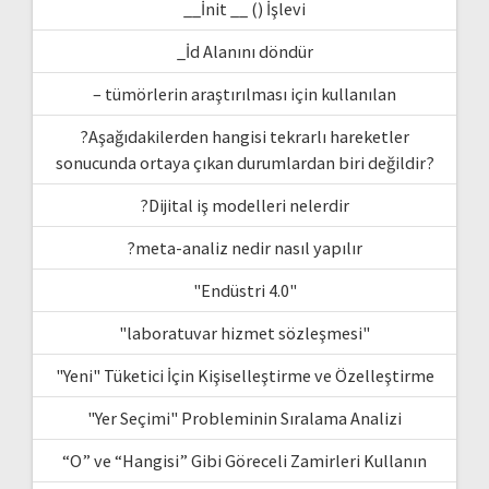
__İnit __ () İşlevi
_İd Alanını döndür
– tümörlerin araştırılması için kullanılan
?Aşağıdakilerden hangisi tekrarlı hareketler
sonucunda ortaya çıkan durumlardan biri değildir?
?Dijital iş modelleri nelerdir
?meta-analiz nedir nasıl yapılır
"Endüstri 4.0"
"laboratuvar hizmet sözleşmesi"
"Yeni" Tüketici İçin Kişiselleştirme ve Özelleştirme
"Yer Seçimi" Probleminin Sıralama Analizi
“O” ve “Hangisi” Gibi Göreceli Zamirleri Kullanın