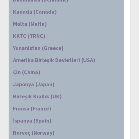
Kanada (Canada)
Malta (Malta)
KKTC (TRNC)
Yunanistan (Greece)
Amerika Birleşik Devletleri (USA)
Çin (China)
Japonya (Japan)
Birleşik Krallık (UK)
Fransa (France)
İspanya (Spain)
Norveç (Norway)