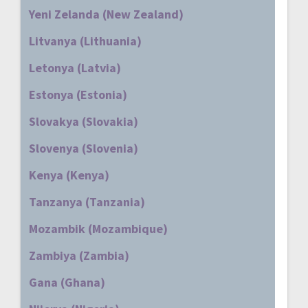
Yeni Zelanda (New Zealand)
Litvanya (Lithuania)
Letonya (Latvia)
Estonya (Estonia)
Slovakya (Slovakia)
Slovenya (Slovenia)
Kenya (Kenya)
Tanzanya (Tanzania)
Mozambik (Mozambique)
Zambiya (Zambia)
Gana (Ghana)