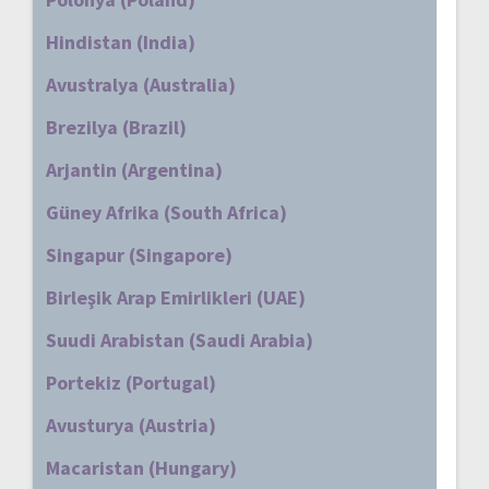
Hindistan (India)
Avustralya (Australia)
Brezilya (Brazil)
Arjantin (Argentina)
Güney Afrika (South Africa)
Singapur (Singapore)
Birleşik Arap Emirlikleri (UAE)
Suudi Arabistan (Saudi Arabia)
Portekiz (Portugal)
Avusturya (Austria)
Macaristan (Hungary)