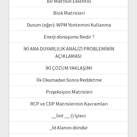
Bir Matrisin Eklentisi
Blok Matrisleri
Durum (eğer): WPM Yöntemini Kullanma
Enerji dönüşümü Nedir ?
İKİ ANA DUYARLILIK ANALİZİ PROBLEMİNİN
AÇIKLAMASI
İKİ ÇÖZÜM YAKLAŞIMI
İlk Okumadan Sonra Reddetme
Projeksiyon Matrisleri
RCP ve CDP Matrislerinin Kavramları
__İnit __ () İşlevi
_İd Alanını döndür