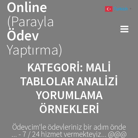
Online
Skip
Turkish
to
▼
(Parayla
content
Ödev
Yaptırma)
KATEGORI:
MALI
TABLOLAR ANALIZI
YORUMLAMA
ÖRNEKLERI
Ödevcim'le ödevleriniz bir adım önde
... - 7 / 24 hizmet vermekteyiz... @@@