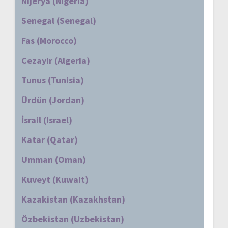
Nijerya (Nigeria)
Senegal (Senegal)
Fas (Morocco)
Cezayir (Algeria)
Tunus (Tunisia)
Ürdün (Jordan)
İsrail (Israel)
Katar (Qatar)
Umman (Oman)
Kuveyt (Kuwait)
Kazakistan (Kazakhstan)
Özbekistan (Uzbekistan)