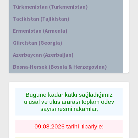
Türkmenistan (Turkmenistan)
Tacikistan (Tajikistan)
Ermenistan (Armenia)
Gürcistan (Georgia)
Azerbaycan (Azerbaijan)
Bosna-Hersek (Bosnia & Herzegovina)
Bugüne kadar katkı sağladığımız
ulusal ve uluslararası toplam ödev
sayısı resmi rakamlar,
09.08.2026 tarihi itibariyle;