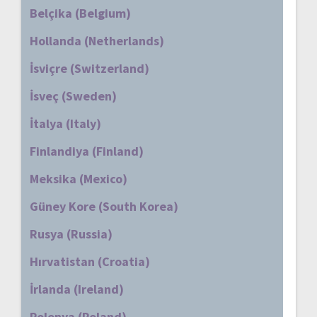
Belçika (Belgium)
Hollanda (Netherlands)
İsviçre (Switzerland)
İsveç (Sweden)
İtalya (Italy)
Finlandiya (Finland)
Meksika (Mexico)
Güney Kore (South Korea)
Rusya (Russia)
Hırvatistan (Croatia)
İrlanda (Ireland)
Polonya (Poland)