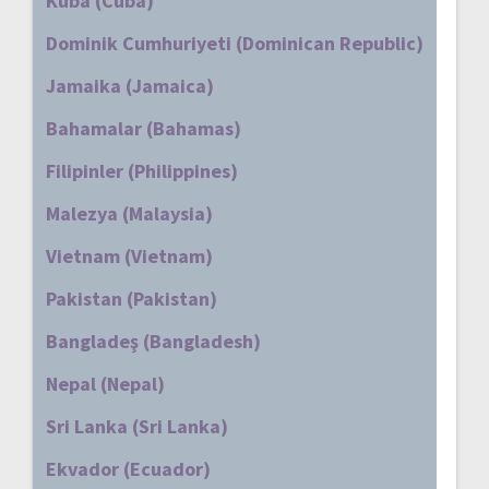
Küba (Cuba)
Dominik Cumhuriyeti (Dominican Republic)
Jamaika (Jamaica)
Bahamalar (Bahamas)
Filipinler (Philippines)
Malezya (Malaysia)
Vietnam (Vietnam)
Pakistan (Pakistan)
Bangladeş (Bangladesh)
Nepal (Nepal)
Sri Lanka (Sri Lanka)
Ekvador (Ecuador)