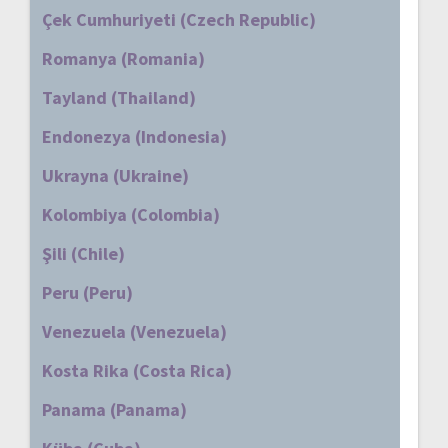
Çek Cumhuriyeti (Czech Republic)
Romanya (Romania)
Tayland (Thailand)
Endonezya (Indonesia)
Ukrayna (Ukraine)
Kolombiya (Colombia)
Şili (Chile)
Peru (Peru)
Venezuela (Venezuela)
Kosta Rika (Costa Rica)
Panama (Panama)