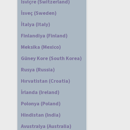
İsviçre (Switzerland)
İsveç (Sweden)
İtalya (Italy)
Finlandiya (Finland)
Meksika (Mexico)
Güney Kore (South Korea)
Rusya (Russia)
Hırvatistan (Croatia)
İrlanda (Ireland)
Polonya (Poland)
Hindistan (India)
Avustralya (Australia)