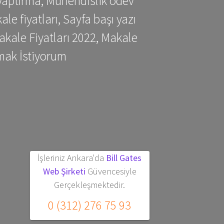
yaptırma, Mühendislik ödev
 fiyatları, Sayfa başı yazı
kale Fiyatları 2022, Makale
mak İstiyorum
İşleriniz Ankara'da
Bill Gates
Web Şirketi
Güvencesiyle
Gerçekleşmektedir.
0 (312) 276 75 93