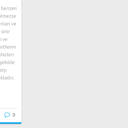
 benzeri
dilmezse
onları ve
sinir
i ve
tilerini
şhisten
 şekilde
rşı
ktadır,
1
0