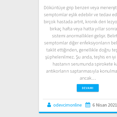
Döküntüye grip benzeri veya menenjit
semptomlar eşlik edebilir ve tedavi e
birçok hastada artrit, kronik deri lezy
birkaç hafta veya hatta yıllar sonra 
sistemi anormallikleri gelişir. Belirt
semptomlar diğer enfeksiyonların belir
taklit ettiğinden, genellikle doğru te
şüphelenilmez. Şu anda, teşhis en iyi
hastanın serumunda spirokete ka
antikorların saptanmasıyla konulma
ancak…
DEVAMI
odevcimonline
6 Nisan 202