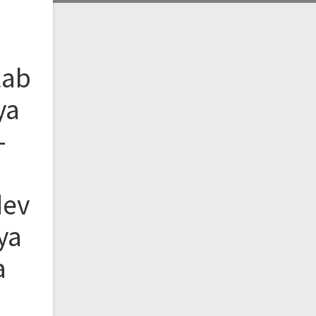
Lab
ya
–
dev
ya
a