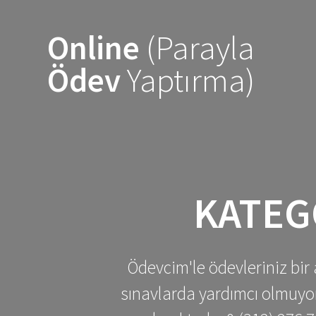
Skip
to
Online
(Parayla
content
Ödev
Yaptırma)
KATEG
Ödevcim'le ödevleriniz bir 
sınavlarda yardımcı olmuyoru