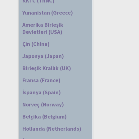
KKTC (TRNC)
Yunanistan (Greece)
Amerika Birleşik
Devletleri (USA)
Çin (China)
Japonya (Japan)
Birleşik Krallık (UK)
Fransa (France)
İspanya (Spain)
Norveç (Norway)
Belçika (Belgium)
Hollanda (Netherlands)