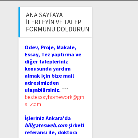
ANA SAYFAYA
İLERLEYIN VE TALEP
FORMUNU DOLDURUN
Ödev, Proje, Makale,
Essay, Tez yaptırma ve
diğer talepleriniz
konusunda yardım
almak için bize mail
adresimizden
ulaşabilirsiniz.
***
bestessayhomework@gm
ail.com
İşleriniz Ankara'da
billgatesweb.com
şirketi
referansı ile, doktora