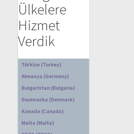
Ülkelere
Hizmet
Verdik
Türkiye (Turkey)
Almanya (Germany)
Bulgaristan (Bulgaria)
Danimarka (Denmark)
Kanada (Canada)
Malta (Malta)