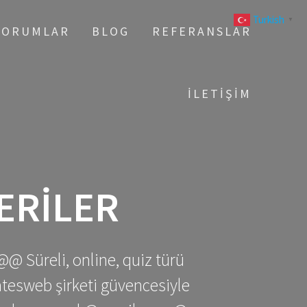
Turkish
▼
YORUMLAR
BLOG
REFERANSLAR
İLETIŞIM
ERILER
@@ Süreli, online, quiz türü
gatesweb şirketi güvencesiyle