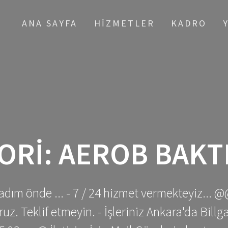
ANA SAYFA
HIZMETLER
KADRO
ORI:
AEROB BAKT
adım önde ... - 7 / 24 hizmet vermekteyiz... @
z. Teklif etmeyin. - İşleriniz Ankara'da Bill