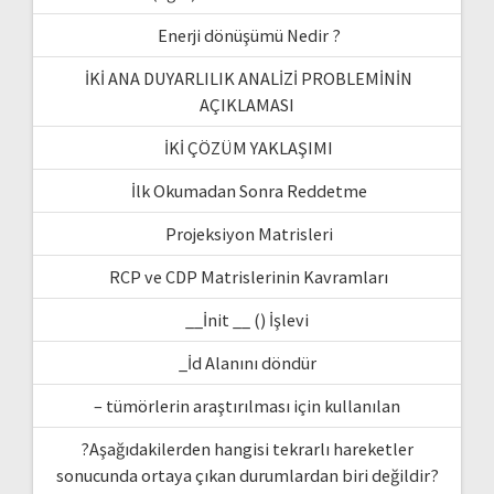
Enerji dönüşümü Nedir ?
İKİ ANA DUYARLILIK ANALİZİ PROBLEMİNİN
AÇIKLAMASI
İKİ ÇÖZÜM YAKLAŞIMI
İlk Okumadan Sonra Reddetme
Projeksiyon Matrisleri
RCP ve CDP Matrislerinin Kavramları
__İnit __ () İşlevi
_İd Alanını döndür
– tümörlerin araştırılması için kullanılan
?Aşağıdakilerden hangisi tekrarlı hareketler
sonucunda ortaya çıkan durumlardan biri değildir?