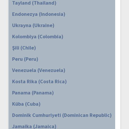
Tayland (Thailand)
Endonezya (Indonesia)
Ukrayna (Ukraine)
Kolombiya (Colombia)
Şili (Chile)
Peru (Peru)
Venezuela (Venezuela)
Kosta Rika (Costa Rica)
Panama (Panama)
Küba (Cuba)
Dominik Cumhuriyeti (Dominican Republic)
Jamaika (Jamaica)