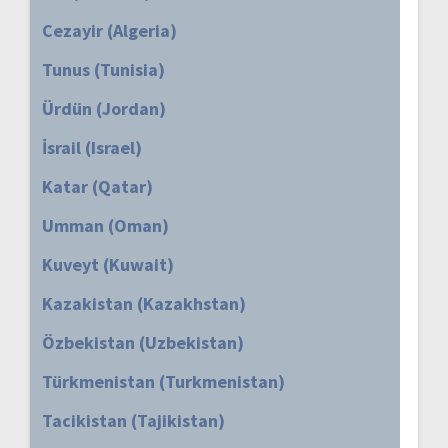
Cezayir (Algeria)
Tunus (Tunisia)
Ürdün (Jordan)
İsrail (Israel)
Katar (Qatar)
Umman (Oman)
Kuveyt (Kuwait)
Kazakistan (Kazakhstan)
Özbekistan (Uzbekistan)
Türkmenistan (Turkmenistan)
Tacikistan (Tajikistan)