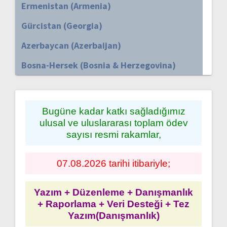
Ermenistan (Armenia)
Gürcistan (Georgia)
Azerbaycan (Azerbaijan)
Bosna-Hersek (Bosnia & Herzegovina)
Bugüne kadar katkı sağladığımız
ulusal ve uluslararası toplam ödev
sayısı resmi rakamlar,
07.08.2026 tarihi itibariyle;
Yazım + Düzenleme + Danışmanlık
+ Raporlama + Veri Desteği + Tez
Yazım(Danışmanlık)