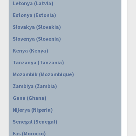
Letonya (Latvia)
Estonya (Estonia)
Slovakya (Slovakia)
Slovenya (Slovenia)
Kenya (Kenya)
Tanzanya (Tanzania)
Mozambik (Mozambique)
Zambiya (Zambia)
Gana (Ghana)
Nijerya (Nigeria)
Senegal (Senegal)
Fas (Morocco)