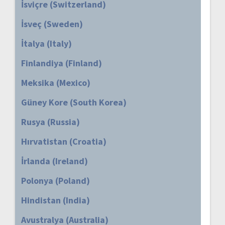
İsviçre (Switzerland)
İsveç (Sweden)
İtalya (Italy)
Finlandiya (Finland)
Meksika (Mexico)
Güney Kore (South Korea)
Rusya (Russia)
Hırvatistan (Croatia)
İrlanda (Ireland)
Polonya (Poland)
Hindistan (India)
Avustralya (Australia)