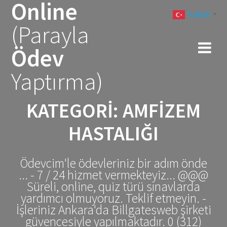
Online
Skip
Turkish
to
▼
(Parayla
content
Ödev
Yaptırma)
KATEGORI:
AMFIZEM
HASTALIĞI
Ödevcim'le ödevleriniz bir adım önde
... - 7 / 24 hizmet vermekteyiz... @@@
Süreli, online, quiz türü sınavlarda
yardımcı olmuyoruz. Teklif etmeyin. -
İşleriniz Ankara'da Billgatesweb şirketi
güvencesiyle yapılmaktadır. 0 (312)