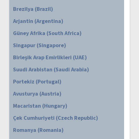
Brezilya (Brazil)
Arjantin (Argentina)
Güney Afrika (South Africa)
Singapur (Singapore)
Birleşik Arap Emirlikleri (UAE)
Suudi Arabistan (Saudi Arabia)
Portekiz (Portugal)
Avusturya (Austria)
Macaristan (Hungary)
Çek Cumhuriyeti (Czech Republic)
Romanya (Romania)