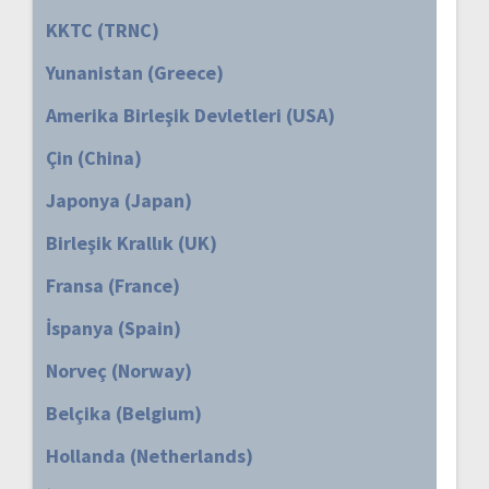
KKTC (TRNC)
Yunanistan (Greece)
Amerika Birleşik Devletleri (USA)
Çin (China)
Japonya (Japan)
Birleşik Krallık (UK)
Fransa (France)
İspanya (Spain)
Norveç (Norway)
Belçika (Belgium)
Hollanda (Netherlands)