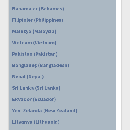
Bahamalar (Bahamas)
Filipinler (Philippines)
Malezya (Malaysia)
Vietnam (Vietnam)
Pakistan (Pakistan)
Bangladeş (Bangladesh)
Nepal (Nepal)
Sri Lanka (Sri Lanka)
Ekvador (Ecuador)
Yeni Zelanda (New Zealand)
Litvanya (Lithuania)