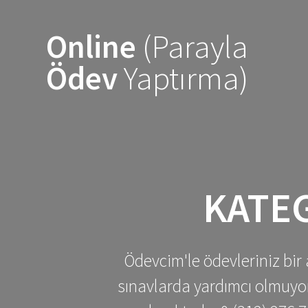
Skip
to
Online
(Parayla
content
Ödev
Yaptırma)
KATE
Ödevcim'le ödevleriniz bir 
sınavlarda yardımcı olmuyoru