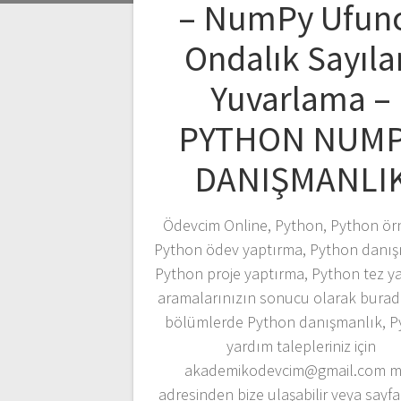
– NumPy Ufun
Ondalık Sayıla
Yuvarlama –
PYTHON NUM
DANIŞMANLI
Ödevcim Online, Python, Python örn
Python ödev yaptırma, Python danış
Python proje yaptırma, Python tez y
aramalarınızın sonucu olarak burad
bölümlerde Python danışmanlık, P
yardım talepleriniz için
akademikodevcim@gmail.com m
adresinden bize ulaşabilir veya sayf