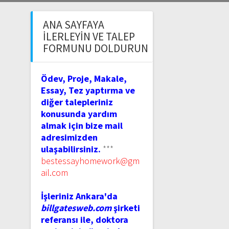
ANA SAYFAYA
İLERLEYIN VE TALEP
FORMUNU DOLDURUN
Ödev, Proje, Makale,
Essay, Tez yaptırma ve
diğer talepleriniz
konusunda yardım
almak için bize mail
adresimizden
ulaşabilirsiniz.
***
bestessayhomework@gm
ail.com
İşleriniz Ankara'da
billgatesweb.com
şirketi
referansı ile, doktora