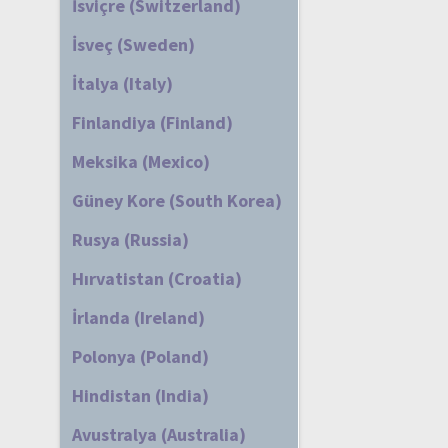
İsviçre (Switzerland)
İsveç (Sweden)
İtalya (Italy)
Finlandiya (Finland)
Meksika (Mexico)
Güney Kore (South Korea)
Rusya (Russia)
Hırvatistan (Croatia)
İrlanda (Ireland)
Polonya (Poland)
Hindistan (India)
Avustralya (Australia)