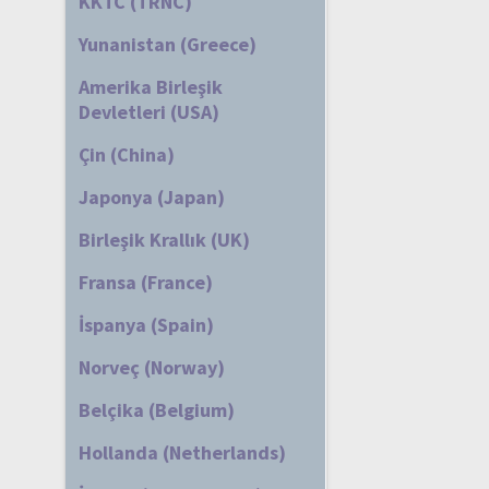
KKTC (TRNC)
Yunanistan (Greece)
Amerika Birleşik
Devletleri (USA)
Çin (China)
Japonya (Japan)
Birleşik Krallık (UK)
Fransa (France)
İspanya (Spain)
Norveç (Norway)
Belçika (Belgium)
Hollanda (Netherlands)