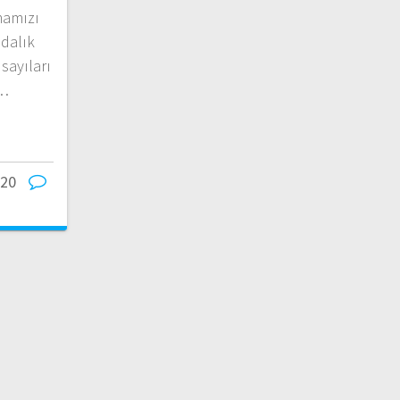
mamızı
dalık
sayıları
u…
020