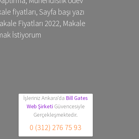
yaptırma, Mühendislik ödev
 fiyatları, Sayfa başı yazı
kale Fiyatları 2022, Makale
mak İstiyorum
İşleriniz Ankara'da
Bill Gates
Web Şirketi
Güvencesiyle
Gerçekleşmektedir.
0 (312) 276 75 93