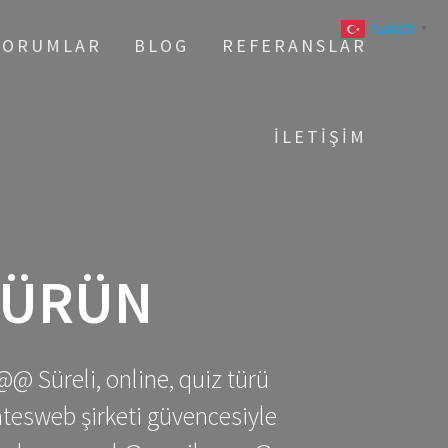
Turkish
▼
YORUMLAR
BLOG
REFERANSLAR
İLETIŞIM
 ÜRÜN
@@ Süreli, online, quiz türü
gatesweb şirketi güvencesiyle