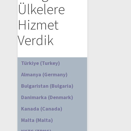
Ülkelere
Hizmet
Verdik
Türkiye (Turkey)
Almanya (Germany)
Bulgaristan (Bulgaria)
Danimarka (Denmark)
Kanada (Canada)
Malta (Malta)