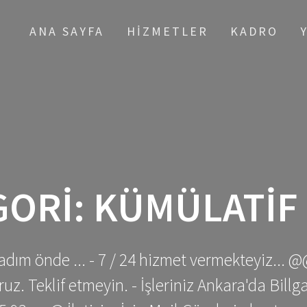
ANA SAYFA
HIZMETLER
KADRO
GORI:
KÜMÜLATIF
adım önde ... - 7 / 24 hizmet vermekteyiz... @
z. Teklif etmeyin. - İşleriniz Ankara'da Bill