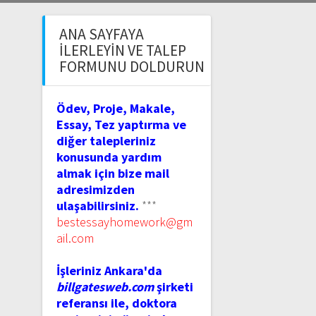
ANA SAYFAYA
İLERLEYIN VE TALEP
FORMUNU DOLDURUN
Ödev, Proje, Makale,
Essay, Tez yaptırma ve
diğer talepleriniz
konusunda yardım
almak için bize mail
adresimizden
ulaşabilirsiniz.
***
bestessayhomework@gm
ail.com
İşleriniz Ankara'da
billgatesweb.com
şirketi
referansı ile, doktora