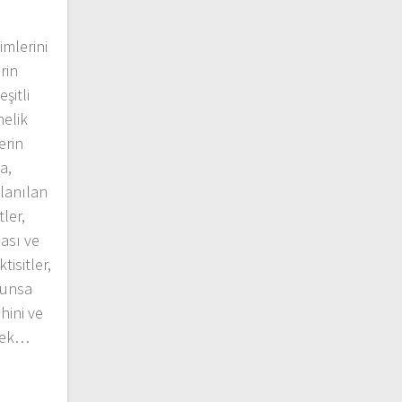
imlerini
rin
şitli
elik
erin
a,
lanılan
tler,
ası ve
isitler,
ygunsa
hini ve
ecek…