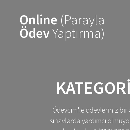
Skip
to
Online
(Parayla
content
Ödev
Yaptırma)
KATEGOR
Ödevcim'le ödevleriniz bir 
sınavlarda yardımcı olmuyoru