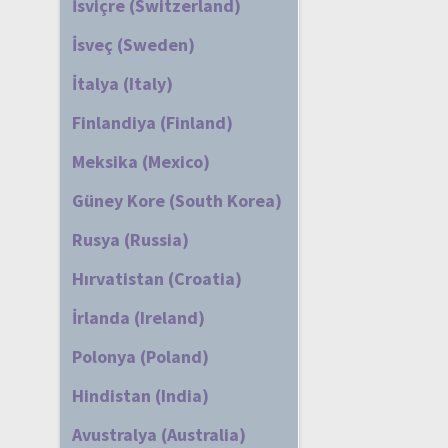
İsviçre (Switzerland)
İsveç (Sweden)
İtalya (Italy)
Finlandiya (Finland)
Meksika (Mexico)
Güney Kore (South Korea)
Rusya (Russia)
Hırvatistan (Croatia)
İrlanda (Ireland)
Polonya (Poland)
Hindistan (India)
Avustralya (Australia)