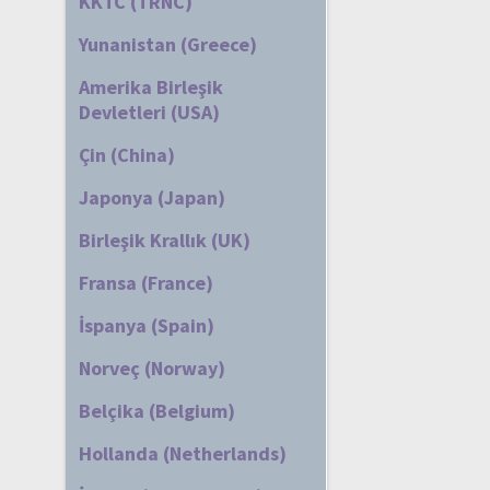
KKTC (TRNC)
Yunanistan (Greece)
Amerika Birleşik
Devletleri (USA)
Çin (China)
Japonya (Japan)
Birleşik Krallık (UK)
Fransa (France)
İspanya (Spain)
Norveç (Norway)
Belçika (Belgium)
Hollanda (Netherlands)