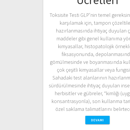
Ücretleri
Toksisite Testi GLP’nin temel gereksin
karşılamak için, tampon çözeltile
hazırlanmasında ihtiyaç duyulan çe
maddeler gibi genel kullanıma yön
kimyasallar, histopatolojik örnekl
fiksasyonunda, depolanmasınd
gömülmesinde ve boyanmasında kul
çok çeşitli kimyasallar veya fungisi
Sahadaki test alanlarının hazırlanm
sürdürülmesinde ihtiyaç duyulan insekt
herbisitler ve gübreler, “kimliği (u
konsantrasyonla), son kullanma tari
özel saklama talimatlarını belirt
DEVAMI