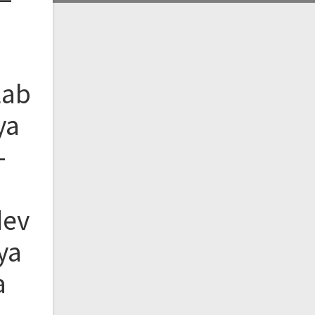
Lab
ya
–
dev
ya
a