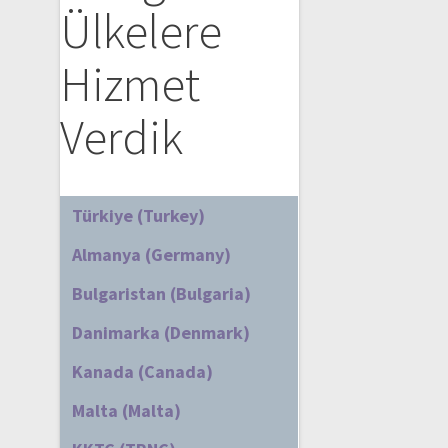
Ülkelere
Hizmet
Verdik
Türkiye (Turkey)
Almanya (Germany)
Bulgaristan (Bulgaria)
Danimarka (Denmark)
Kanada (Canada)
Malta (Malta)