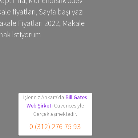
yaptırma, Mühendislik ödev
 fiyatları, Sayfa başı yazı
kale Fiyatları 2022, Makale
mak İstiyorum
İşleriniz Ankara'da
Bill Gates
Web Şirketi
Güvencesiyle
Gerçekleşmektedir.
0 (312) 276 75 93