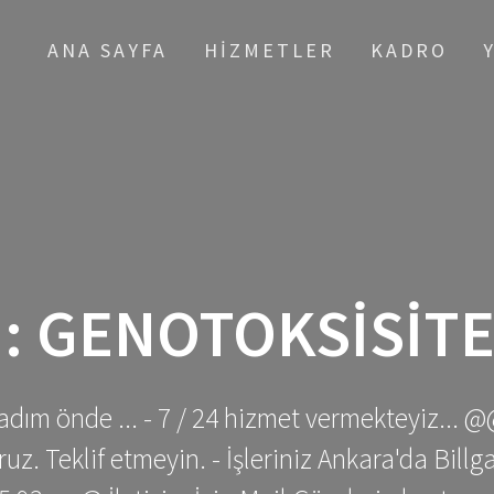
ANA SAYFA
HIZMETLER
KADRO
I:
GENOTOKSISITE
adım önde ... - 7 / 24 hizmet vermekteyiz... @
z. Teklif etmeyin. - İşleriniz Ankara'da Bill