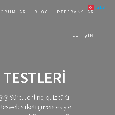
Turkish
▼
YORUMLAR
BLOG
REFERANSLAR
İLETIŞIM
 TESTLERI
@@ Süreli, online, quiz türü
gatesweb şirketi güvencesiyle