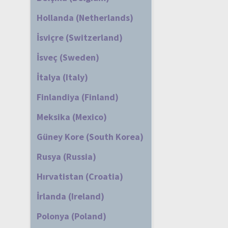
Hollanda (Netherlands)
İsviçre (Switzerland)
İsveç (Sweden)
İtalya (Italy)
Finlandiya (Finland)
Meksika (Mexico)
Güney Kore (South Korea)
Rusya (Russia)
Hırvatistan (Croatia)
İrlanda (Ireland)
Polonya (Poland)