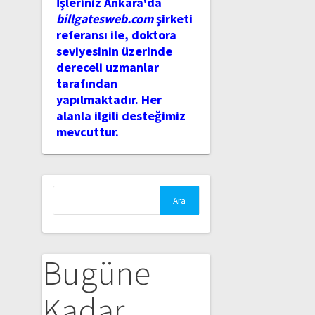
İşleriniz Ankara'da
billgatesweb.com
şirketi
referansı ile, doktora
seviyesinin üzerinde
dereceli uzmanlar
tarafından
yapılmaktadır. Her
alanla ilgili desteğimiz
mevcuttur.
Arama:
Bugüne
Kadar