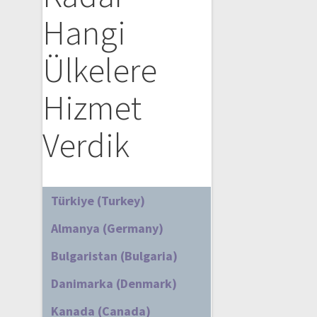
Hangi
Ülkelere
Hizmet
Verdik
Türkiye (Turkey)
Almanya (Germany)
Bulgaristan (Bulgaria)
Danimarka (Denmark)
Kanada (Canada)