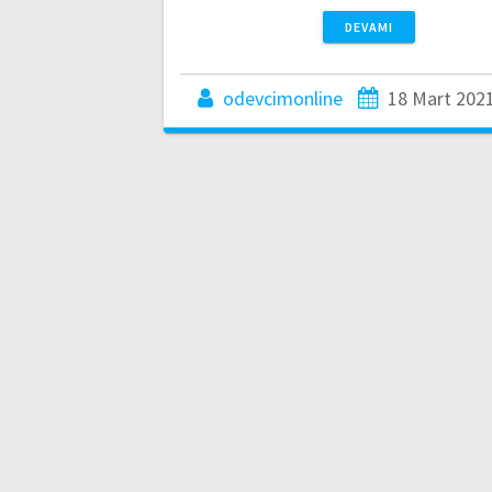
DEVAMI
odevcimonline
18 Mart 202