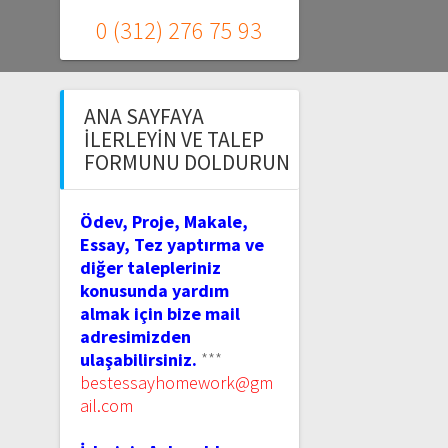
0 (312) 276 75 93
ANA SAYFAYA
İLERLEYIN VE TALEP
FORMUNU DOLDURUN
Ödev, Proje, Makale,
Essay, Tez yaptırma ve
diğer talepleriniz
konusunda yardım
almak için bize mail
adresimizden
ulaşabilirsiniz.
***
bestessayhomework@gm
ail.com