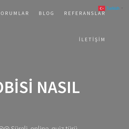
Turkish
▼
YORUMLAR
BLOG
REFERANSLAR
İLETIŞIM
BISI NASIL
@@ Süreli, online, quiz türü