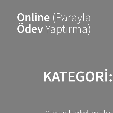
Skip
to
Online
(Parayla
content
Ödev
Yaptırma)
KATEGORI
Ödevcim'le ödevleriniz bir 