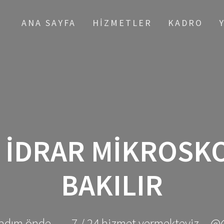
ANA SAYFA
HIZMETLER
KADRO
:
İDRAR MIKROSKO
BAKILIR
adım önde ... - 7 / 24 hizmet vermekteyiz... @