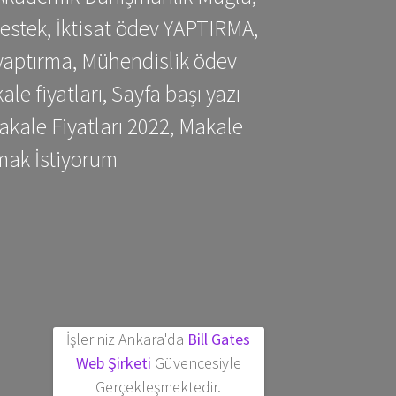
estek, İktisat ödev YAPTIRMA,
yaptırma, Mühendislik ödev
 fiyatları, Sayfa başı yazı
kale Fiyatları 2022, Makale
mak İstiyorum
İşleriniz Ankara'da
Bill Gates
Web Şirketi
Güvencesiyle
Gerçekleşmektedir.