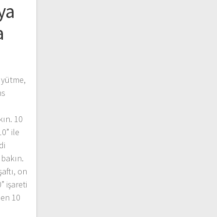
ya
a
üyütme,
ns
ın. 10
0” ile
di
 bakın.
aftı, on
 işareti
ilen 10