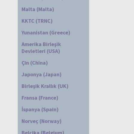
Malta (Malta)
KKTC (TRNC)
Yunanistan (Greece)
Amerika Birleşik
Devletleri (USA)
Çin (China)
Japonya (Japan)
Birleşik Krallık (UK)
Fransa (France)
İspanya (Spain)
Norveç (Norway)
Belçika (Belgium)