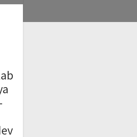
Lab
ya
–
dev