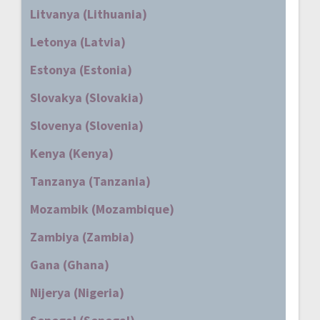
Litvanya (Lithuania)
Letonya (Latvia)
Estonya (Estonia)
Slovakya (Slovakia)
Slovenya (Slovenia)
Kenya (Kenya)
Tanzanya (Tanzania)
Mozambik (Mozambique)
Zambiya (Zambia)
Gana (Ghana)
Nijerya (Nigeria)