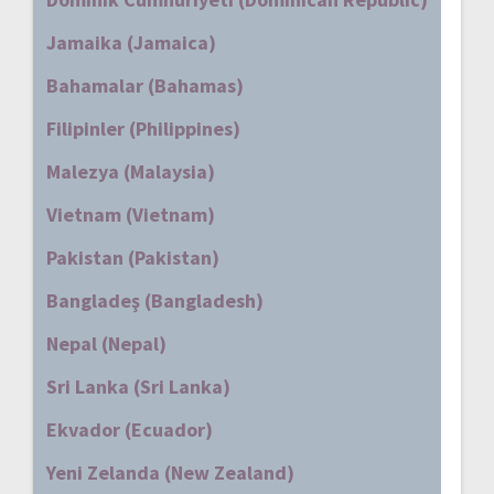
Jamaika (Jamaica)
Bahamalar (Bahamas)
Filipinler (Philippines)
Malezya (Malaysia)
Vietnam (Vietnam)
Pakistan (Pakistan)
Bangladeş (Bangladesh)
Nepal (Nepal)
Sri Lanka (Sri Lanka)
Ekvador (Ecuador)
Yeni Zelanda (New Zealand)