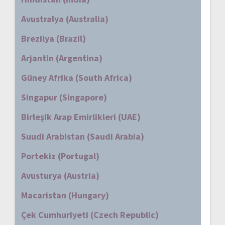
Avustralya (Australia)
Brezilya (Brazil)
Arjantin (Argentina)
Güney Afrika (South Africa)
Singapur (Singapore)
Birleşik Arap Emirlikleri (UAE)
Suudi Arabistan (Saudi Arabia)
Portekiz (Portugal)
Avusturya (Austria)
Macaristan (Hungary)
Çek Cumhuriyeti (Czech Republic)