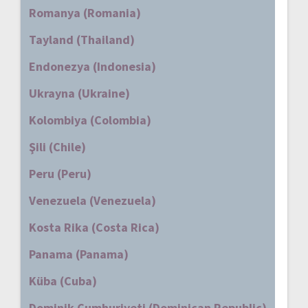
Romanya (Romania)
Tayland (Thailand)
Endonezya (Indonesia)
Ukrayna (Ukraine)
Kolombiya (Colombia)
Şili (Chile)
Peru (Peru)
Venezuela (Venezuela)
Kosta Rika (Costa Rica)
Panama (Panama)
Küba (Cuba)
Dominik Cumhuriyeti (Dominican Republic)