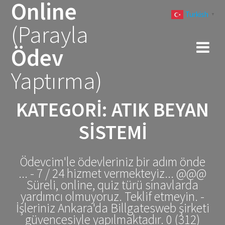
Online
Skip
Turkish
to
▼
(Parayla
content
Ödev
Yaptırma)
KATEGORI:
ATIK BEYAN
SISTEMI
Ödevcim'le ödevleriniz bir adım önde
... - 7 / 24 hizmet vermekteyiz... @@@
Süreli, online, quiz türü sınavlarda
yardımcı olmuyoruz. Teklif etmeyin. -
İşleriniz Ankara'da Billgatesweb şirketi
güvencesiyle yapılmaktadır. 0 (312)