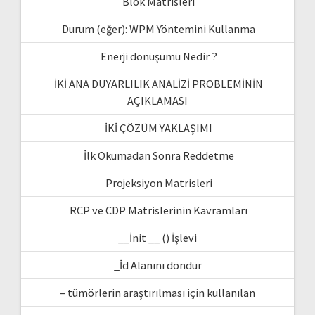
Blok Matrisleri
Durum (eğer): WPM Yöntemini Kullanma
Enerji dönüşümü Nedir ?
İKİ ANA DUYARLILIK ANALİZİ PROBLEMİNİN
AÇIKLAMASI
İKİ ÇÖZÜM YAKLAŞIMI
İlk Okumadan Sonra Reddetme
Projeksiyon Matrisleri
RCP ve CDP Matrislerinin Kavramları
__İnit __ () İşlevi
_İd Alanını döndür
– tümörlerin araştırılması için kullanılan