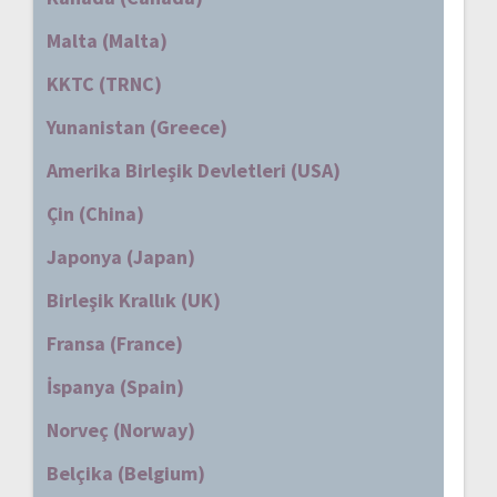
Malta (Malta)
KKTC (TRNC)
Yunanistan (Greece)
Amerika Birleşik Devletleri (USA)
Çin (China)
Japonya (Japan)
Birleşik Krallık (UK)
Fransa (France)
İspanya (Spain)
Norveç (Norway)
Belçika (Belgium)