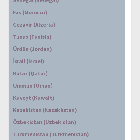
Senegal (Senegal)
Fas (Morocco)
Cezayir (Algeria)
Tunus (Tunisia)
Ürdün (Jordan)
İsrail (Israel)
Katar (Qatar)
Umman (Oman)
Kuveyt (Kuwait)
Kazakistan (Kazakhstan)
Özbekistan (Uzbekistan)
Türkmenistan (Turkmenistan)