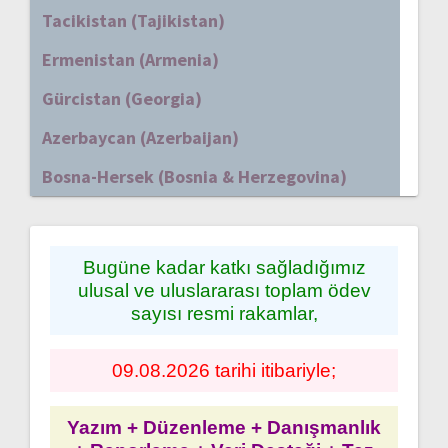
Tacikistan (Tajikistan)
Ermenistan (Armenia)
Gürcistan (Georgia)
Azerbaycan (Azerbaijan)
Bosna-Hersek (Bosnia & Herzegovina)
Bugüne kadar katkı sağladığımız
ulusal ve uluslararası toplam ödev
sayısı resmi rakamlar,
09.08.2026 tarihi itibariyle;
Yazım + Düzenleme + Danışmanlık