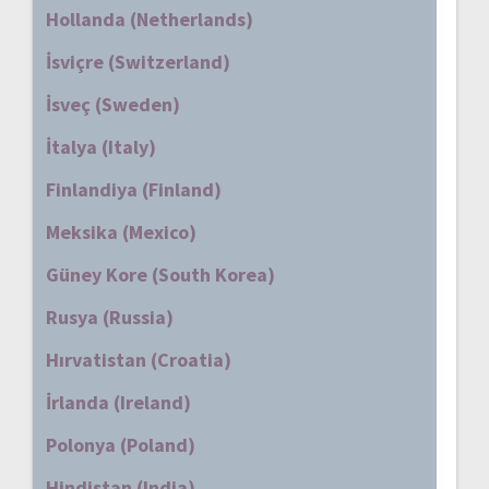
Hollanda (Netherlands)
İsviçre (Switzerland)
İsveç (Sweden)
İtalya (Italy)
Finlandiya (Finland)
Meksika (Mexico)
Güney Kore (South Korea)
Rusya (Russia)
Hırvatistan (Croatia)
İrlanda (Ireland)
Polonya (Poland)
Hindistan (India)