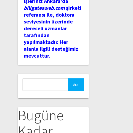
İşleriniz Ankara'da
billgatesweb.com
şirketi
referansı ile, doktora
seviyesinin üzerinde
dereceli uzmanlar
tarafından
yapılmaktadır. Her
alanla ilgili desteğimiz
mevcuttur.
Arama:
Bugüne
Kadar