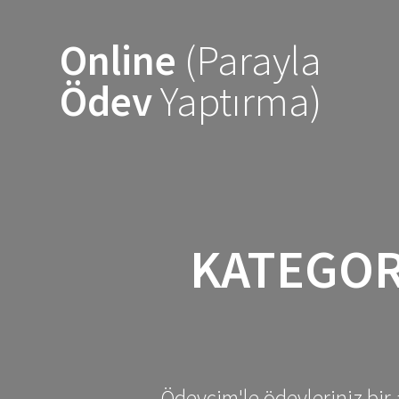
Skip
to
Online
(Parayla
content
Ödev
Yaptırma)
KATEGOR
Ödevcim'le ödevleriniz bir 