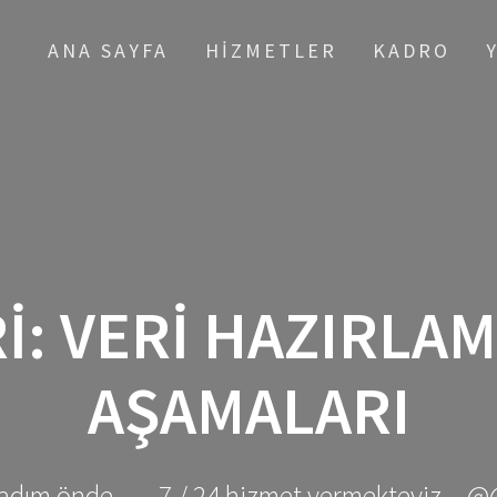
ANA SAYFA
HIZMETLER
KADRO
I:
VERI HAZIRLAM
AŞAMALARI
adım önde ... - 7 / 24 hizmet vermekteyiz... @