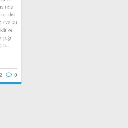
gısında
 kendisi
tır ve bu
dir ve
lçeği
çici…
2
0