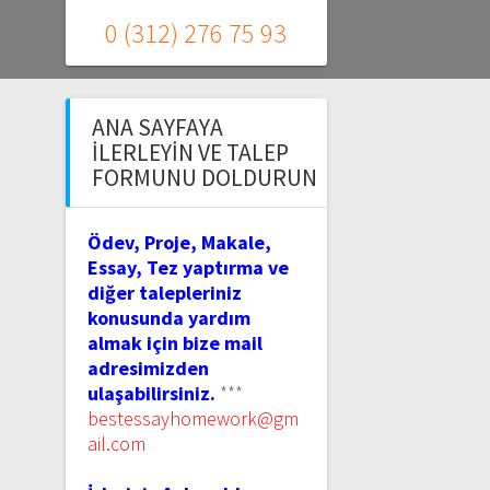
0 (312) 276 75 93
ANA SAYFAYA
İLERLEYIN VE TALEP
FORMUNU DOLDURUN
Ödev, Proje, Makale,
Essay, Tez yaptırma ve
diğer talepleriniz
konusunda yardım
almak için bize mail
adresimizden
ulaşabilirsiniz.
***
bestessayhomework@gm
ail.com