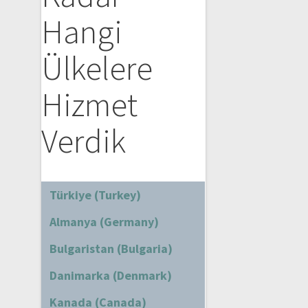
Hangi
Ülkelere
Hizmet
Verdik
Türkiye (Turkey)
Almanya (Germany)
Bulgaristan (Bulgaria)
Danimarka (Denmark)
Kanada (Canada)