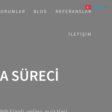
Turkish
▼
YORUMLAR
BLOG
REFERANSLAR
İLETIŞIM
A SÜRECI
@@ Süreli, online, quiz türü