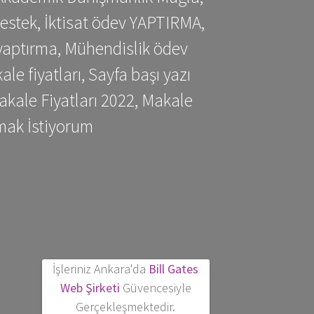
estek, İktisat ödev YAPTIRMA,
yaptırma, Mühendislik ödev
 fiyatları, Sayfa başı yazı
kale Fiyatları 2022, Makale
mak İstiyorum
İşleriniz Ankara'da
Bill Gates
Web Şirketi
Güvencesiyle
Gerçekleşmektedir.