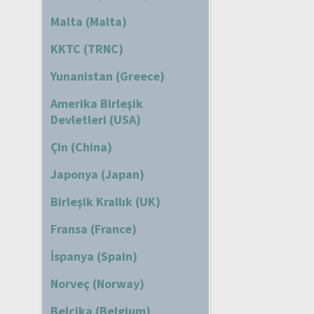
Malta (Malta)
KKTC (TRNC)
Yunanistan (Greece)
Amerika Birleşik
Devletleri (USA)
Çin (China)
Japonya (Japan)
Birleşik Krallık (UK)
Fransa (France)
İspanya (Spain)
Norveç (Norway)
Belçika (Belgium)