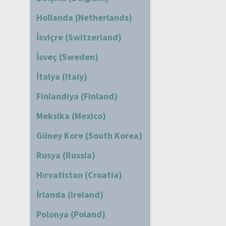
Hollanda (Netherlands)
İsviçre (Switzerland)
İsveç (Sweden)
İtalya (Italy)
Finlandiya (Finland)
Meksika (Mexico)
Güney Kore (South Korea)
Rusya (Russia)
Hırvatistan (Croatia)
İrlanda (Ireland)
Polonya (Poland)