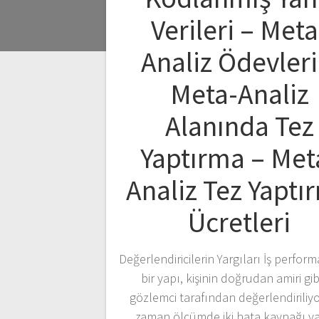
Verileri – Meta
Analiz Ödevleri
Meta-Analiz
Alanında Tez
Yaptırma – Met
Analiz Tez Yaptı
Ücretleri
Değerlendiricilerin Yargıları İş perform
bir yapı, kişinin doğrudan amiri gibi
gözlemci tarafından değerlendiriliyo
zaman ölçümde iki hata kaynağı va