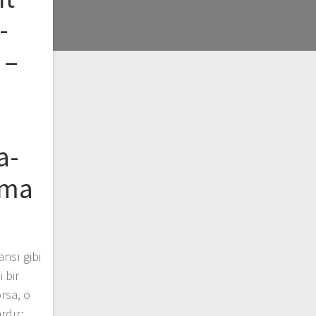
-
 –
a-
rma
ansı gibi
 bir
rsa, o
rdır: