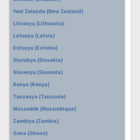
Yeni Zelanda (New Zealand)
Litvanya (Lithuania)
Letonya (Latvia)
Estonya (Estonia)
Slovakya (Slovakia)
Slovenya (Slovenia)
Kenya (Kenya)
Tanzanya (Tanzania)
Mozambik (Mozambique)
Zambiya (Zambia)
Gana (Ghana)