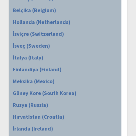
Belçika (Belgium)
Hollanda (Netherlands)
İsviçre (Switzerland)
İsveç (Sweden)
İtalya (Italy)
Finlandiya (Finland)
Meksika (Mexico)
Güney Kore (South Korea)
Rusya (Russia)
Hırvatistan (Croatia)
İrlanda (Ireland)