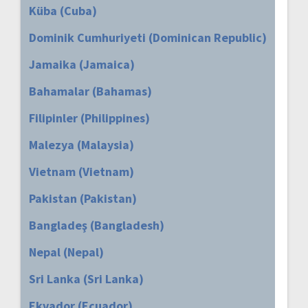
Küba (Cuba)
Dominik Cumhuriyeti (Dominican Republic)
Jamaika (Jamaica)
Bahamalar (Bahamas)
Filipinler (Philippines)
Malezya (Malaysia)
Vietnam (Vietnam)
Pakistan (Pakistan)
Bangladeş (Bangladesh)
Nepal (Nepal)
Sri Lanka (Sri Lanka)
Ekvador (Ecuador)