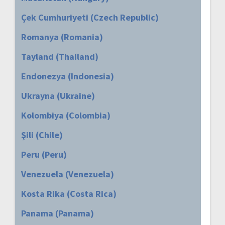
Çek Cumhuriyeti (Czech Republic)
Romanya (Romania)
Tayland (Thailand)
Endonezya (Indonesia)
Ukrayna (Ukraine)
Kolombiya (Colombia)
Şili (Chile)
Peru (Peru)
Venezuela (Venezuela)
Kosta Rika (Costa Rica)
Panama (Panama)