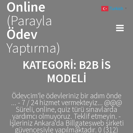
Online
Skip
Turkish
to
▼
(Parayla
content
Ödev
Yaptırma)
KATEGORI:
B2B IS
MODELI
Ödevcim'le ödevleriniz bir adım önde
... - 7 / 24 hizmet vermekteyiz... @@@
Süreli, online, quiz türü sınavlarda
yardımcı olmuyoruz. Teklif etmeyin. -
İşleriniz Ankara'da Billgatesweb şirketi
güvencesiyle yapılmaktadır. 0 (312)