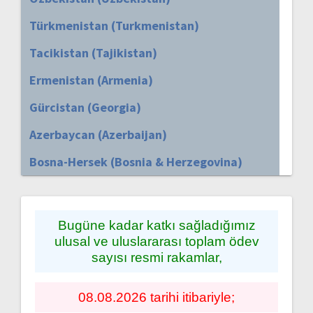
Türkmenistan (Turkmenistan)
Tacikistan (Tajikistan)
Ermenistan (Armenia)
Gürcistan (Georgia)
Azerbaycan (Azerbaijan)
Bosna-Hersek (Bosnia & Herzegovina)
Bugüne kadar katkı sağladığımız
ulusal ve uluslararası toplam ödev
sayısı resmi rakamlar,
08.08.2026 tarihi itibariyle;