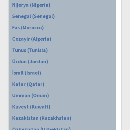
Nijerya (Nigeria)
Senegal (Senegal)
Fas (Morocco)
Cezayir (Algeria)
Tunus (Tunisia)
Ürdün (Jordan)
İsrail (Israel)
Katar (Qatar)
Umman (Oman)
Kuveyt (Kuwait)
Kazakistan (Kazakhstan)
Özbekistan (Uzbekistan)