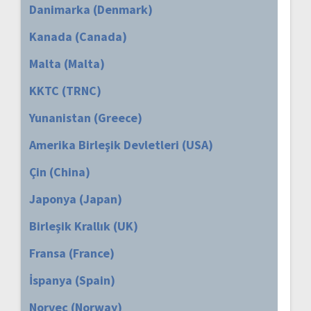
Danimarka (Denmark)
Kanada (Canada)
Malta (Malta)
KKTC (TRNC)
Yunanistan (Greece)
Amerika Birleşik Devletleri (USA)
Çin (China)
Japonya (Japan)
Birleşik Krallık (UK)
Fransa (France)
İspanya (Spain)
Norveç (Norway)