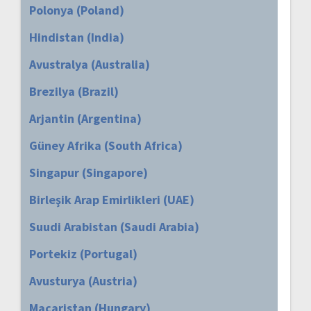
Polonya (Poland)
Hindistan (India)
Avustralya (Australia)
Brezilya (Brazil)
Arjantin (Argentina)
Güney Afrika (South Africa)
Singapur (Singapore)
Birleşik Arap Emirlikleri (UAE)
Suudi Arabistan (Saudi Arabia)
Portekiz (Portugal)
Avusturya (Austria)
Macaristan (Hungary)