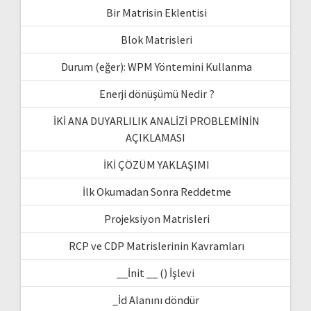
Bir Matrisin Eklentisi
Blok Matrisleri
Durum (eğer): WPM Yöntemini Kullanma
Enerji dönüşümü Nedir ?
İKİ ANA DUYARLILIK ANALİZİ PROBLEMİNİN
AÇIKLAMASI
İKİ ÇÖZÜM YAKLAŞIMI
İlk Okumadan Sonra Reddetme
Projeksiyon Matrisleri
RCP ve CDP Matrislerinin Kavramları
__İnit __ () İşlevi
_İd Alanını döndür