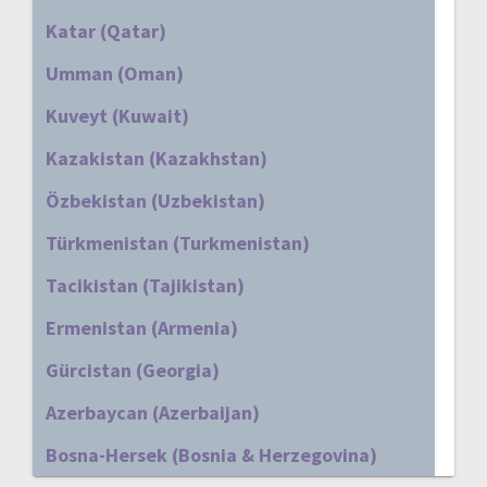
Katar (Qatar)
Umman (Oman)
Kuveyt (Kuwait)
Kazakistan (Kazakhstan)
Özbekistan (Uzbekistan)
Türkmenistan (Turkmenistan)
Tacikistan (Tajikistan)
Ermenistan (Armenia)
Gürcistan (Georgia)
Azerbaycan (Azerbaijan)
Bosna-Hersek (Bosnia & Herzegovina)