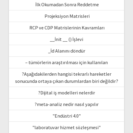
İlk Okumadan Sonra Reddetme
Projeksiyon Matrisleri
RCP ve CDP Matrislerinin Kavramları
__İnit __ () İşlevi
_İd Alanını döndür
– tümörlerin araştırılması için kullanılan
?Aşağıdakilerden hangisi tekrarlı hareketler
sonucunda ortaya çıkan durumlardan biri değildir?
?Dijital iş modelleri nelerdir
?meta-analiz nedir nasıl yapılır
"Endüstri 4.0"
"laboratuvar hizmet sözleşmesi"