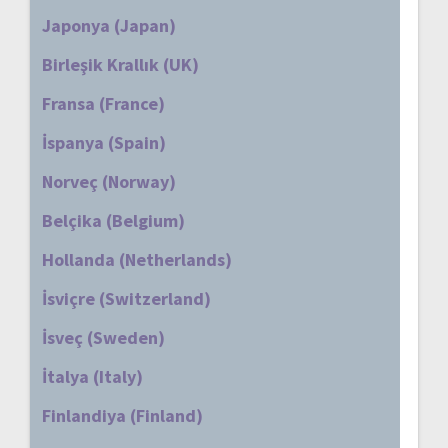
Japonya (Japan)
Birleşik Krallık (UK)
Fransa (France)
İspanya (Spain)
Norveç (Norway)
Belçika (Belgium)
Hollanda (Netherlands)
İsviçre (Switzerland)
İsveç (Sweden)
İtalya (Italy)
Finlandiya (Finland)