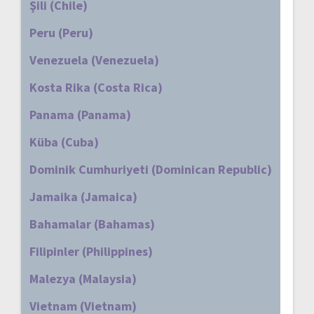
Şili (Chile)
Peru (Peru)
Venezuela (Venezuela)
Kosta Rika (Costa Rica)
Panama (Panama)
Küba (Cuba)
Dominik Cumhuriyeti (Dominican Republic)
Jamaika (Jamaica)
Bahamalar (Bahamas)
Filipinler (Philippines)
Malezya (Malaysia)
Vietnam (Vietnam)