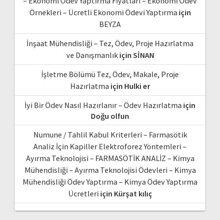
– Ekonomi Ödev Yaptırma Fiyatları – Ekonomi Ödev
Örnekleri – Ücretli Ekonomi Ödevi Yaptırma
için
BEYZA
İnşaat Mühendisliği – Tez, Ödev, Proje Hazırlatma
ve Danışmanlık
için
SİNAN
İşletme Bölümü Tez, Ödev, Makale, Proje
Hazırlatma
için
Hulki er
İyi Bir Ödev Nasıl Hazırlanır – Ödev Hazırlatma
için
Doğu olfun
Numune / Tahlil Kabul Kriterleri – Farmasötik
Analiz İçin Kapiller Elektroforez Yöntemleri –
Ayırma Teknolojisi – FARMASÖTİK ANALİZ – Kimya
Mühendisliği – Ayırma Teknolojisi Ödevleri – Kimya
Mühendisliği Ödev Yaptırma – Kimya Ödev Yaptırma
Ücretleri
için
Kürşat kılıç