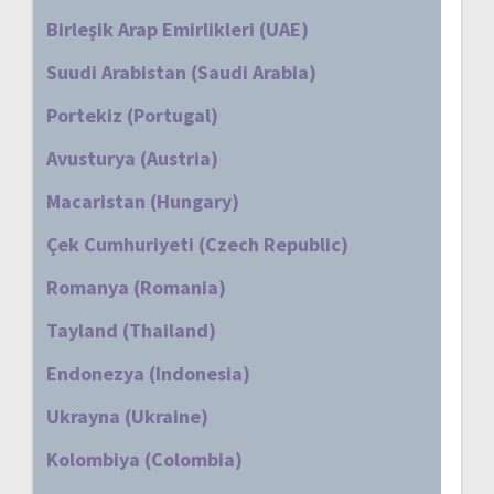
Birleşik Arap Emirlikleri (UAE)
Suudi Arabistan (Saudi Arabia)
Portekiz (Portugal)
Avusturya (Austria)
Macaristan (Hungary)
Çek Cumhuriyeti (Czech Republic)
Romanya (Romania)
Tayland (Thailand)
Endonezya (Indonesia)
Ukrayna (Ukraine)
Kolombiya (Colombia)