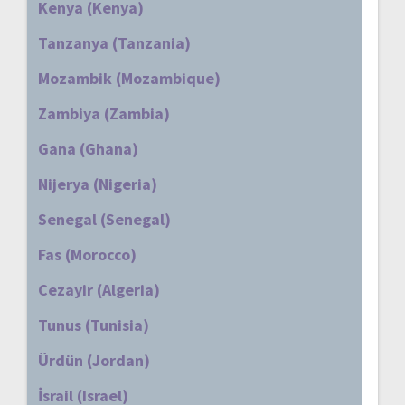
Kenya (Kenya)
Tanzanya (Tanzania)
Mozambik (Mozambique)
Zambiya (Zambia)
Gana (Ghana)
Nijerya (Nigeria)
Senegal (Senegal)
Fas (Morocco)
Cezayir (Algeria)
Tunus (Tunisia)
Ürdün (Jordan)
İsrail (Israel)