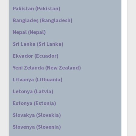
Pakistan (Pakistan)
Bangladeş (Bangladesh)
Nepal (Nepal)
Sri Lanka (Sri Lanka)
Ekvador (Ecuador)
Yeni Zelanda (New Zealand)
Litvanya (Lithuania)
Letonya (Latvia)
Estonya (Estonia)
Slovakya (Slovakia)
Slovenya (Slovenia)