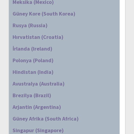
Meksika (Mexico)
Güney Kore (South Korea)
Rusya (Russia)
Hırvatistan (Croatia)
İrlanda (Ireland)
Polonya (Poland)
Hindistan (India)
Avustralya (Australia)
Brezilya (Brazil)
Arjantin (Argentina)
Güney Afrika (South Africa)
Singapur (Singapore)