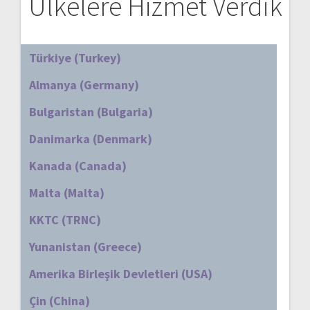
Ülkelere Hizmet Verdik
Türkiye (Turkey)
Almanya (Germany)
Bulgaristan (Bulgaria)
Danimarka (Denmark)
Kanada (Canada)
Malta (Malta)
KKTC (TRNC)
Yunanistan (Greece)
Amerika Birleşik Devletleri (USA)
Çin (China)