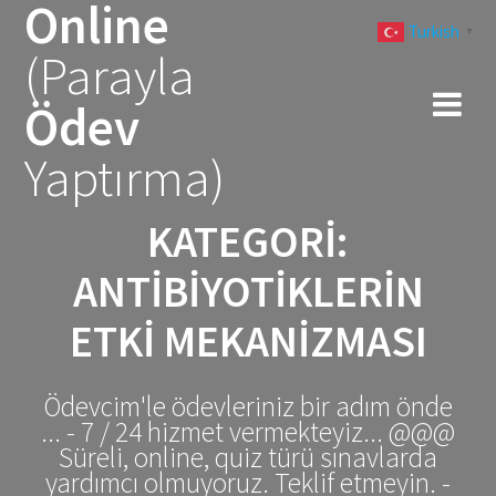
Online
Skip
Turkish
to
▼
(Parayla
content
Ödev
Yaptırma)
KATEGORI:
ANTIBIYOTIKLERIN
ETKI MEKANIZMASI
Ödevcim'le ödevleriniz bir adım önde
... - 7 / 24 hizmet vermekteyiz... @@@
Süreli, online, quiz türü sınavlarda
yardımcı olmuyoruz. Teklif etmeyin. -