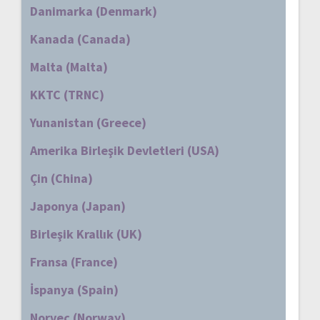
Danimarka (Denmark)
Kanada (Canada)
Malta (Malta)
KKTC (TRNC)
Yunanistan (Greece)
Amerika Birleşik Devletleri (USA)
Çin (China)
Japonya (Japan)
Birleşik Krallık (UK)
Fransa (France)
İspanya (Spain)
Norveç (Norway)