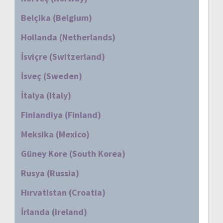
Belçika (Belgium)
Hollanda (Netherlands)
İsviçre (Switzerland)
İsveç (Sweden)
İtalya (Italy)
Finlandiya (Finland)
Meksika (Mexico)
Güney Kore (South Korea)
Rusya (Russia)
Hırvatistan (Croatia)
İrlanda (Ireland)