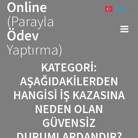
Online
Skip
Turkish
to
▼
(Parayla
content
Ödev
Yaptırma)
KATEGORI:
AŞAĞIDAKILERDEN
HANGISI IŞ KAZASINA
NEDEN OLAN
GÜVENSIZ
DURUMLARDANDIR?