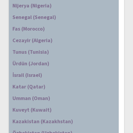
Nijerya (Nigeria)
Senegal (Senegal)
Fas (Morocco)
Cezayir (Algeria)
Tunus (Tunisia)
Ürdün (Jordan)
İsrail (Israel)
Katar (Qatar)
Umman (Oman)
Kuveyt (Kuwait)
Kazakistan (Kazakhstan)
Özbekistan (Uzbekistan)