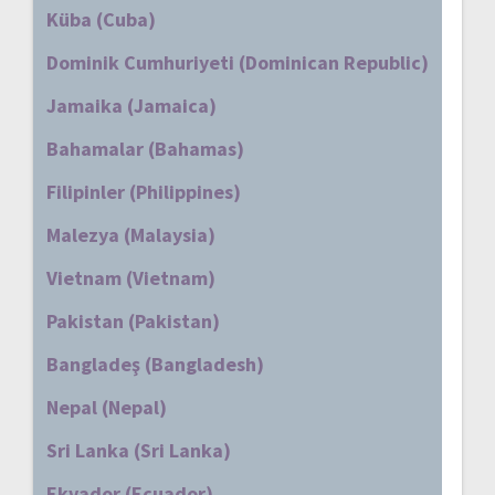
Küba (Cuba)
Dominik Cumhuriyeti (Dominican Republic)
Jamaika (Jamaica)
Bahamalar (Bahamas)
Filipinler (Philippines)
Malezya (Malaysia)
Vietnam (Vietnam)
Pakistan (Pakistan)
Bangladeş (Bangladesh)
Nepal (Nepal)
Sri Lanka (Sri Lanka)
Ekvador (Ecuador)