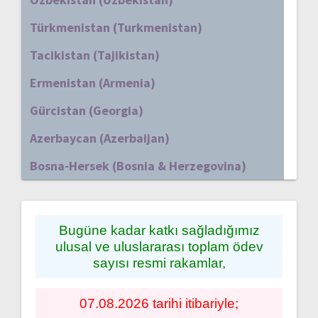
Türkmenistan (Turkmenistan)
Tacikistan (Tajikistan)
Ermenistan (Armenia)
Gürcistan (Georgia)
Azerbaycan (Azerbaijan)
Bosna-Hersek (Bosnia & Herzegovina)
Bugüne kadar katkı sağladığımız
ulusal ve uluslararası toplam ödev
sayısı resmi rakamlar,
07.08.2026 tarihi itibariyle;