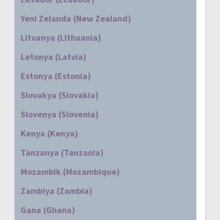
Yeni Zelanda (New Zealand)
Litvanya (Lithuania)
Letonya (Latvia)
Estonya (Estonia)
Slovakya (Slovakia)
Slovenya (Slovenia)
Kenya (Kenya)
Tanzanya (Tanzania)
Mozambik (Mozambique)
Zambiya (Zambia)
Gana (Ghana)