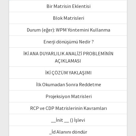
Bir Matrisin Eklentisi
Blok Matrisleri
Durum (eğer): WPM Yöntemini Kullanma
Enerji dönüşümü Nedir ?
İKİ ANA DUYARLILIK ANALİZİ PROBLEMİNİN
AÇIKLAMASI
İKİ ÇÖZÜM YAKLAŞIMI
İlk Okumadan Sonra Reddetme
Projeksiyon Matrisleri
RCP ve CDP Matrislerinin Kavramları
__İnit __ () İşlevi
_İd Alanını döndür