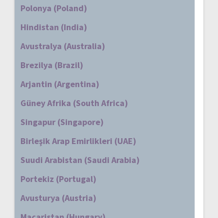
Polonya (Poland)
Hindistan (India)
Avustralya (Australia)
Brezilya (Brazil)
Arjantin (Argentina)
Güney Afrika (South Africa)
Singapur (Singapore)
Birleşik Arap Emirlikleri (UAE)
Suudi Arabistan (Saudi Arabia)
Portekiz (Portugal)
Avusturya (Austria)
Macaristan (Hungary)