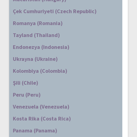
Çek Cumhuriyeti (Czech Republic)
Romanya (Romania)
Tayland (Thailand)
Endonezya (Indonesia)
Ukrayna (Ukraine)
Kolombiya (Colombia)
Şili (Chile)
Peru (Peru)
Venezuela (Venezuela)
Kosta Rika (Costa Rica)
Panama (Panama)