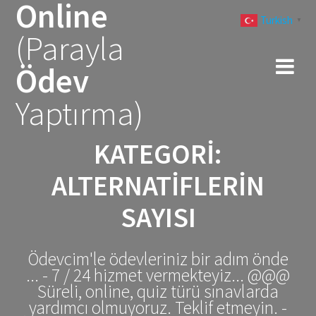
Online
Skip
Turkish
to
▼
(Parayla
content
Ödev
Yaptırma)
KATEGORI:
ALTERNATIFLERIN
SAYISI
Ödevcim'le ödevleriniz bir adım önde
... - 7 / 24 hizmet vermekteyiz... @@@
Süreli, online, quiz türü sınavlarda
yardımcı olmuyoruz. Teklif etmeyin. -