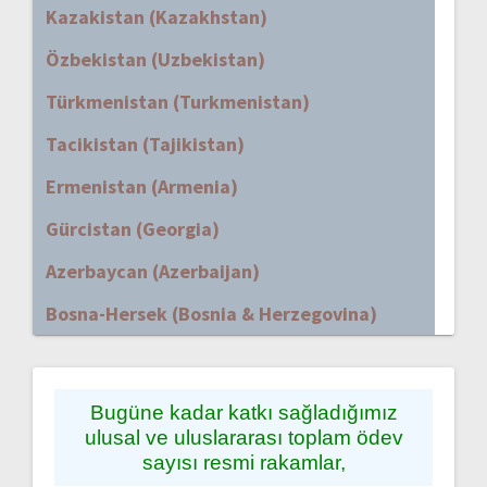
Kazakistan (Kazakhstan)
Özbekistan (Uzbekistan)
Türkmenistan (Turkmenistan)
Tacikistan (Tajikistan)
Ermenistan (Armenia)
Gürcistan (Georgia)
Azerbaycan (Azerbaijan)
Bosna-Hersek (Bosnia & Herzegovina)
Bugüne kadar katkı sağladığımız
ulusal ve uluslararası toplam ödev
sayısı resmi rakamlar,