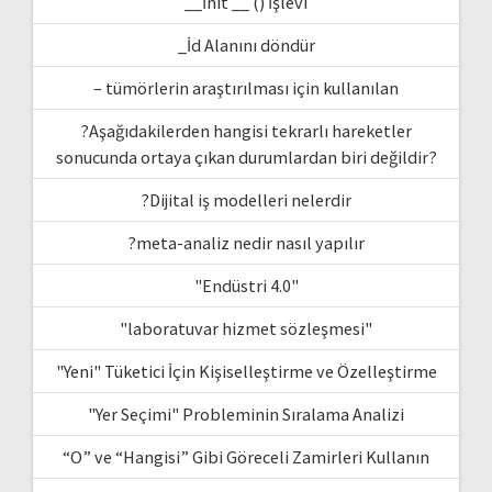
__İnit __ () İşlevi
_İd Alanını döndür
– tümörlerin araştırılması için kullanılan
?Aşağıdakilerden hangisi tekrarlı hareketler
sonucunda ortaya çıkan durumlardan biri değildir?
?Dijital iş modelleri nelerdir
?meta-analiz nedir nasıl yapılır
"Endüstri 4.0"
"laboratuvar hizmet sözleşmesi"
"Yeni" Tüketici İçin Kişiselleştirme ve Özelleştirme
"Yer Seçimi" Probleminin Sıralama Analizi
“O” ve “Hangisi” Gibi Göreceli Zamirleri Kullanın