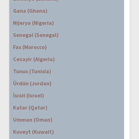
Gana (Ghana)
Nijerya (Nigeria)
Senegal (Senegal)
Fas (Morocco)
Cezayir (Algeria)
Tunus (Tunisia)
Ürdün (Jordan)
İsrail (Israel)
Katar (Qatar)
Umman (Oman)
Kuveyt (Kuwait)