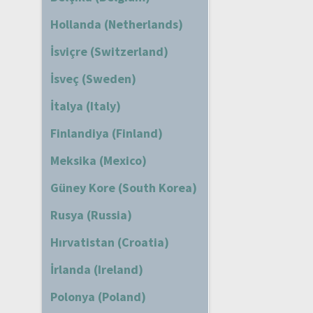
Hollanda (Netherlands)
İsviçre (Switzerland)
İsveç (Sweden)
İtalya (Italy)
Finlandiya (Finland)
Meksika (Mexico)
Güney Kore (South Korea)
Rusya (Russia)
Hırvatistan (Croatia)
İrlanda (Ireland)
Polonya (Poland)