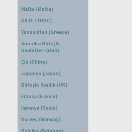
Malta (Malta)
KKTC (TRNC)
Yunanistan (Greece)
Amerika Birleşik
Devletleri (USA)
Çin (China)
Japonya (Japan)
Birleşik Krallık (UK)
Fransa (France)
İspanya (Spain)
Norveç (Norway)
Belçika (Belgium)