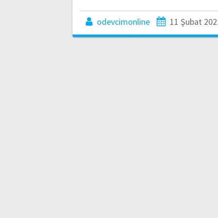
odevcimonline
11 Şubat 202