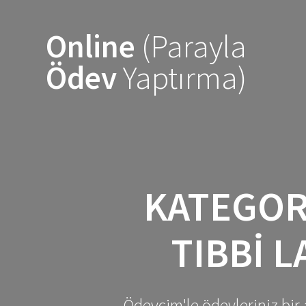
Skip
to
Online
(Parayla
content
Ödev
Yaptırma)
KATEGOR
TIBBI 
Ödevcim'le ödevleriniz bir 