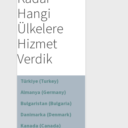
Hangi
Ülkelere
Hizmet
Verdik
Türkiye (Turkey)
Almanya (Germany)
Bulgaristan (Bulgaria)
Danimarka (Denmark)
Kanada (Canada)