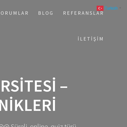
Turkish
▼
YORUMLAR
BLOG
REFERANSLAR
İLETIŞIM
RSITESI –
NIKLERI
@@ Süreli, online, quiz türü