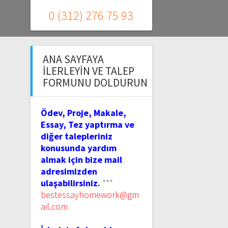
0 (312) 276 75 93
ANA SAYFAYA
İLERLEYIN VE TALEP
FORMUNU DOLDURUN
Ödev, Proje, Makale,
Essay, Tez yaptırma ve
diğer talepleriniz
konusunda yardım
almak için bize mail
adresimizden
ulaşabilirsiniz.
***
bestessayhomework@gm
ail.com