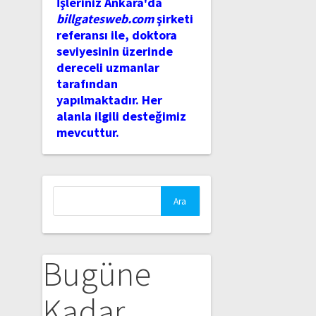
İşleriniz Ankara'da
billgatesweb.com
şirketi
referansı ile, doktora
seviyesinin üzerinde
dereceli uzmanlar
tarafından
yapılmaktadır. Her
alanla ilgili desteğimiz
mevcuttur.
Arama:
Bugüne
Kadar