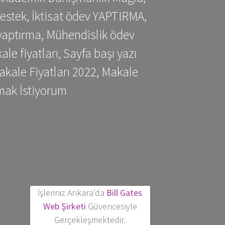
estek, İktisat ödev YAPTIRMA,
yaptırma, Mühendislik ödev
 fiyatları, Sayfa başı yazı
kale Fiyatları 2022, Makale
mak İstiyorum
İşleriniz Ankara'da
Bill Gates
Web Şirketi
Güvencesiyle
Gerçekleşmektedir.