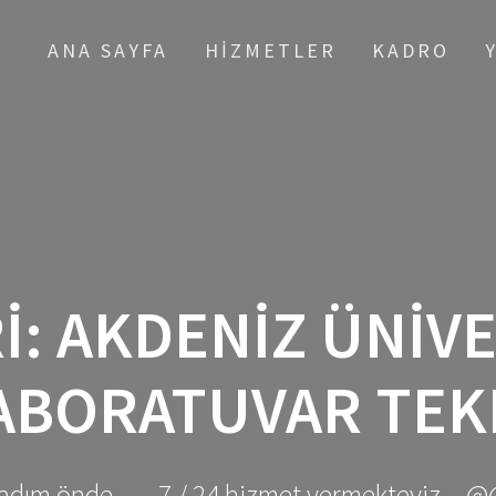
ANA SAYFA
HIZMETLER
KADRO
I:
AKDENIZ ÜNIVE
LABORATUVAR TEK
adım önde ... - 7 / 24 hizmet vermekteyiz... @