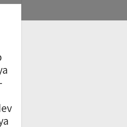
b
ya
–
dev
ya