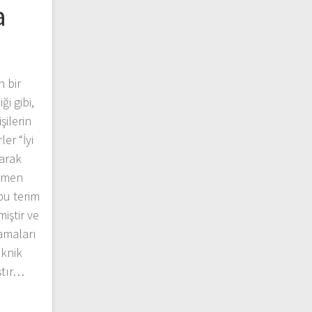
a
 bir
ği gibi,
şilerin
er “İyi
larak
mamen
bu terim
miştir ve
amaları
eknik
ştır…