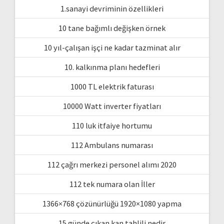
1.sanayi devriminin özellikleri
10 tane bağımlı değişken örnek
10 yıl-çalışan işçi ne kadar tazminat alır
10. kalkınma planı hedefleri
1000 TL elektrik faturası
10000 Watt inverter fiyatları
110 luk itfaiye hortumu
112 Ambulans numarası
112 çağrı merkezi personel alımı 2020
112 tek numara olan İller
1366×768 çözünürlüğü 1920×1080 yapma
15 günde çıkan kan tahlili nedir