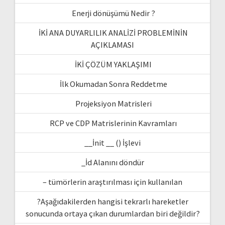
Enerji dönüşümü Nedir ?
İKİ ANA DUYARLILIK ANALİZİ PROBLEMİNİN
AÇIKLAMASI
İKİ ÇÖZÜM YAKLAŞIMI
İlk Okumadan Sonra Reddetme
Projeksiyon Matrisleri
RCP ve CDP Matrislerinin Kavramları
__İnit __ () İşlevi
_İd Alanını döndür
– tümörlerin araştırılması için kullanılan
?Aşağıdakilerden hangisi tekrarlı hareketler
sonucunda ortaya çıkan durumlardan biri değildir?