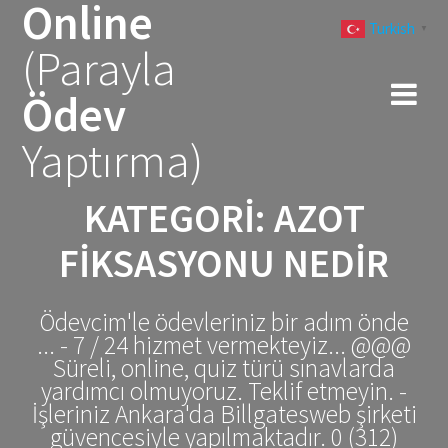
Online
Skip
Turkish
to
▼
(Parayla
content
Ödev
Yaptırma)
KATEGORI:
AZOT
FIKSASYONU NEDIR
Ödevcim'le ödevleriniz bir adım önde
... - 7 / 24 hizmet vermekteyiz... @@@
Süreli, online, quiz türü sınavlarda
yardımcı olmuyoruz. Teklif etmeyin. -
İşleriniz Ankara'da Billgatesweb şirketi
güvencesiyle yapılmaktadır. 0 (312)