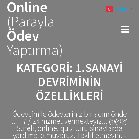
Online
Skip
Turkish
to
▼
(Parayla
content
Ödev
Yaptırma)
KATEGORI:
1.SANAYI
DEVRIMININ
ÖZELLIKLERI
Ödevcim'le ödevleriniz bir adım önde
... - 7 / 24 hizmet vermekteyiz... @@@
Süreli, online, quiz türü sınavlarda
yardımcı olmuyoruz. Teklif etmeyin. -