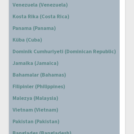
Venezuela (Venezuela)
Kosta Rika (Costa Rica)
Panama (Panama)
Küba (Cuba)
Dominik Cumhuriyeti (Dominican Republic)
Jamaika (Jamaica)
Bahamalar (Bahamas)
Filipinler (Philippines)
Malezya (Malaysia)
Vietnam (Vietnam)
Pakistan (Pakistan)
Bangladeş (Bangladesh)