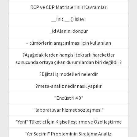
RCP ve CDP Matrislerinin Kavramları
__İnit __ () İşlevi
_İd Alanını döndür
– tümörlerin araştırılması için kullanılan
?Aşağıdakilerden hangisi tekrarlı hareketler
sonucunda ortaya çıkan durumlardan biri değildir?
?Dijital iş modelleri nelerdir
?meta-analiz nedir nasıl yapılır
"Endüstri 4.0"
"laboratuvar hizmet sözleşmesi"
"Yeni" Tüketici İçin Kişiselleştirme ve Özelleştirme
"Yer Seçimi" Probleminin Sıralama Analizi