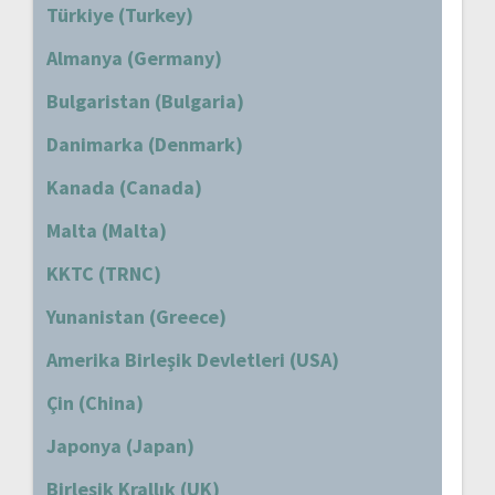
Türkiye (Turkey)
Almanya (Germany)
Bulgaristan (Bulgaria)
Danimarka (Denmark)
Kanada (Canada)
Malta (Malta)
KKTC (TRNC)
Yunanistan (Greece)
Amerika Birleşik Devletleri (USA)
Çin (China)
Japonya (Japan)
Birleşik Krallık (UK)