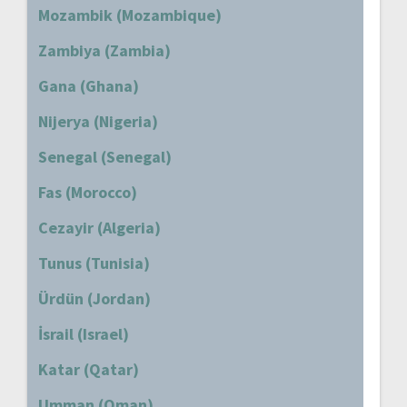
Mozambik (Mozambique)
Zambiya (Zambia)
Gana (Ghana)
Nijerya (Nigeria)
Senegal (Senegal)
Fas (Morocco)
Cezayir (Algeria)
Tunus (Tunisia)
Ürdün (Jordan)
İsrail (Israel)
Katar (Qatar)
Umman (Oman)