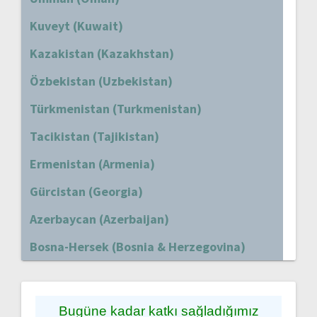
Kuveyt (Kuwait)
Kazakistan (Kazakhstan)
Özbekistan (Uzbekistan)
Türkmenistan (Turkmenistan)
Tacikistan (Tajikistan)
Ermenistan (Armenia)
Gürcistan (Georgia)
Azerbaycan (Azerbaijan)
Bosna-Hersek (Bosnia & Herzegovina)
Bugüne kadar katkı sağladığımız