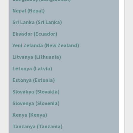
Nepal (Nepal)
Sri Lanka (Sri Lanka)
Ekvador (Ecuador)
Yeni Zelanda (New Zealand)
Litvanya (Lithuania)
Letonya (Latvia)
Estonya (Estonia)
Slovakya (Slovakia)
Slovenya (Slovenia)
Kenya (Kenya)
Tanzanya (Tanzania)