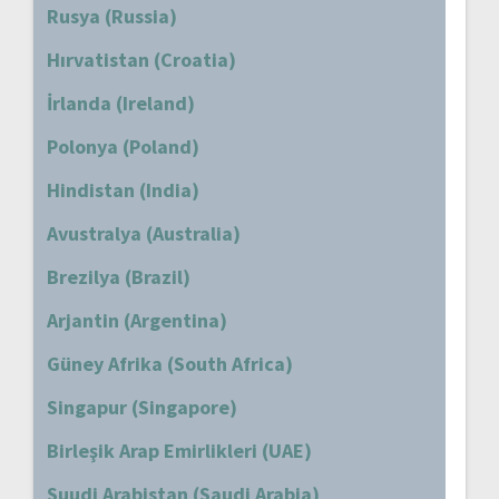
Rusya (Russia)
Hırvatistan (Croatia)
İrlanda (Ireland)
Polonya (Poland)
Hindistan (India)
Avustralya (Australia)
Brezilya (Brazil)
Arjantin (Argentina)
Güney Afrika (South Africa)
Singapur (Singapore)
Birleşik Arap Emirlikleri (UAE)
Suudi Arabistan (Saudi Arabia)