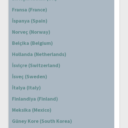
Fransa (France)
İspanya (Spain)
Norveç (Norway)
Belçika (Belgium)
Hollanda (Netherlands)
İsviçre (Switzerland)
İsveç (Sweden)
İtalya (Italy)
Finlandiya (Finland)
Meksika (Mexico)
Güney Kore (South Korea)