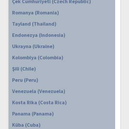
Çek Cumhuriyeti (Czech Republic)
Romanya (Romania)
Tayland (Thailand)
Endonezya (Indonesia)
Ukrayna (Ukraine)
Kolombiya (Colombia)
Şili (Chile)
Peru (Peru)
Venezuela (Venezuela)
Kosta Rika (Costa Rica)
Panama (Panama)
Küba (Cuba)