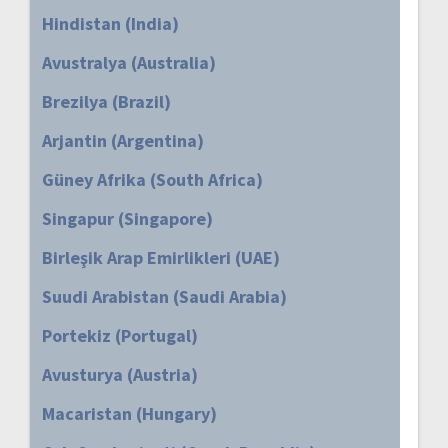
Hindistan (India)
Avustralya (Australia)
Brezilya (Brazil)
Arjantin (Argentina)
Güney Afrika (South Africa)
Singapur (Singapore)
Birleşik Arap Emirlikleri (UAE)
Suudi Arabistan (Saudi Arabia)
Portekiz (Portugal)
Avusturya (Austria)
Macaristan (Hungary)