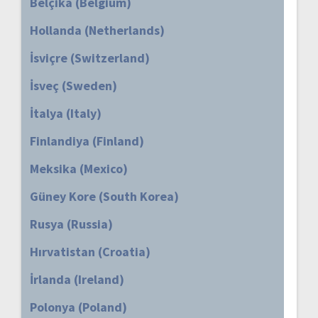
Belçika (Belgium)
Hollanda (Netherlands)
İsviçre (Switzerland)
İsveç (Sweden)
İtalya (Italy)
Finlandiya (Finland)
Meksika (Mexico)
Güney Kore (South Korea)
Rusya (Russia)
Hırvatistan (Croatia)
İrlanda (Ireland)
Polonya (Poland)