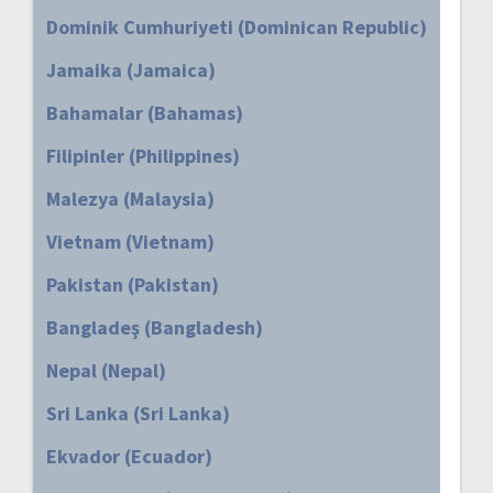
Dominik Cumhuriyeti (Dominican Republic)
Jamaika (Jamaica)
Bahamalar (Bahamas)
Filipinler (Philippines)
Malezya (Malaysia)
Vietnam (Vietnam)
Pakistan (Pakistan)
Bangladeş (Bangladesh)
Nepal (Nepal)
Sri Lanka (Sri Lanka)
Ekvador (Ecuador)