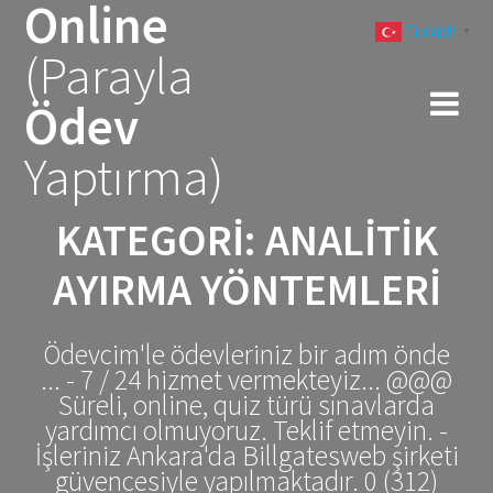
Online
Skip
Turkish
to
▼
(Parayla
content
Ödev
Yaptırma)
KATEGORI:
ANALITIK
AYIRMA YÖNTEMLERI
Ödevcim'le ödevleriniz bir adım önde
... - 7 / 24 hizmet vermekteyiz... @@@
Süreli, online, quiz türü sınavlarda
yardımcı olmuyoruz. Teklif etmeyin. -
İşleriniz Ankara'da Billgatesweb şirketi
güvencesiyle yapılmaktadır. 0 (312)