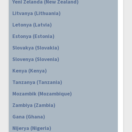
Yeni Zelanda (New Zealand)
Litvanya (Lithuania)
Letonya (Latvia)
Estonya (Estonia)
Slovakya (Slovakia)
Slovenya (Slovenia)
Kenya (Kenya)
Tanzanya (Tanzania)
Mozambik (Mozambique)
Zambiya (Zambia)
Gana (Ghana)
Nijerya (Nigeria)