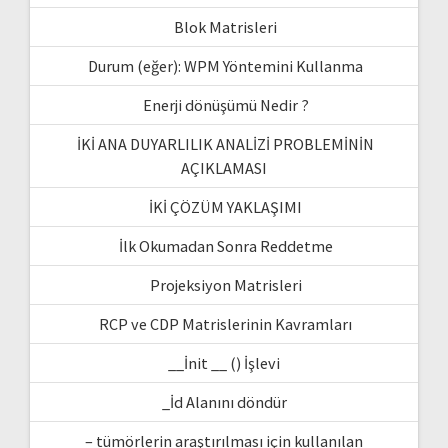
Blok Matrisleri
Durum (eğer): WPM Yöntemini Kullanma
Enerji dönüşümü Nedir ?
İKİ ANA DUYARLILIK ANALİZİ PROBLEMİNİN
AÇIKLAMASI
İKİ ÇÖZÜM YAKLAŞIMI
İlk Okumadan Sonra Reddetme
Projeksiyon Matrisleri
RCP ve CDP Matrislerinin Kavramları
__İnit __ () İşlevi
_İd Alanını döndür
– tümörlerin araştırılması için kullanılan