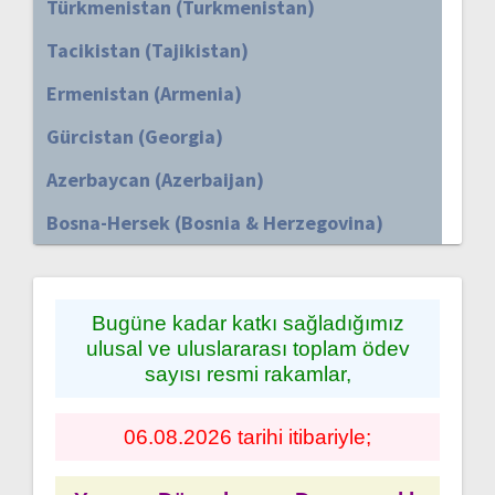
Türkmenistan (Turkmenistan)
Tacikistan (Tajikistan)
Ermenistan (Armenia)
Gürcistan (Georgia)
Azerbaycan (Azerbaijan)
Bosna-Hersek (Bosnia & Herzegovina)
Bugüne kadar katkı sağladığımız
ulusal ve uluslararası toplam ödev
sayısı resmi rakamlar,
06.08.2026 tarihi itibariyle;