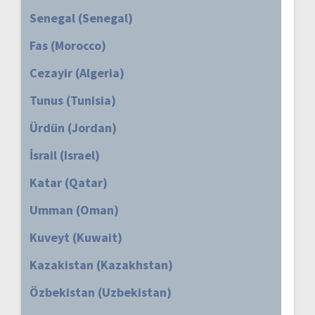
Senegal (Senegal)
Fas (Morocco)
Cezayir (Algeria)
Tunus (Tunisia)
Ürdün (Jordan)
İsrail (Israel)
Katar (Qatar)
Umman (Oman)
Kuveyt (Kuwait)
Kazakistan (Kazakhstan)
Özbekistan (Uzbekistan)