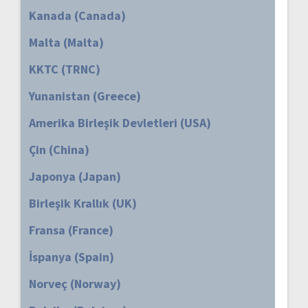
Kanada (Canada)
Malta (Malta)
KKTC (TRNC)
Yunanistan (Greece)
Amerika Birleşik Devletleri (USA)
Çin (China)
Japonya (Japan)
Birleşik Krallık (UK)
Fransa (France)
İspanya (Spain)
Norveç (Norway)