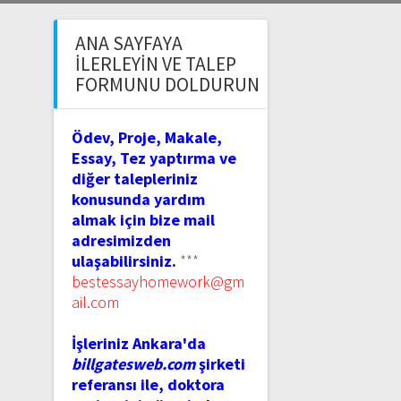
ANA SAYFAYA
İLERLEYIN VE TALEP
FORMUNU DOLDURUN
Ödev, Proje, Makale,
Essay, Tez yaptırma ve
diğer talepleriniz
konusunda yardım
almak için bize mail
adresimizden
ulaşabilirsiniz.
***
bestessayhomework@gm
ail.com
İşleriniz Ankara'da
billgatesweb.com
şirketi
referansı ile, doktora