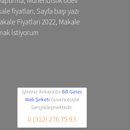
yaptırma, Mühendislik ödev
 fiyatları, Sayfa başı yazı
kale Fiyatları 2022, Makale
mak İstiyorum
İşleriniz Ankara'da
Bill Gates
Web Şirketi
Güvencesiyle
Gerçekleşmektedir.
0 (312) 276 75 93