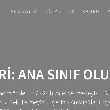
ANA SAYFA
HIZMETLER
KADRO
RI:
ANA SINIF OL
adım önde ... - 7 / 24 hizmet vermekteyiz... @
z. Teklif etmeyin. - İşleriniz Ankara'da Bill