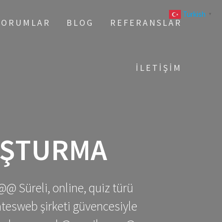
Turkish
▼
YORUMLAR
BLOG
REFERANSLAR
İLETIŞIM
UŞTURMA
@@ Süreli, online, quiz türü
gatesweb şirketi güvencesiyle