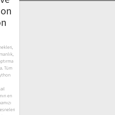
hon
on
ekleri,
manlık,
aptırma
a. Tüm
ython
ail
anın en
mamızı
Nesneleri