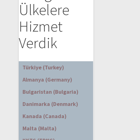
Ülkelere
Hizmet
Verdik
Türkiye (Turkey)
Almanya (Germany)
Bulgaristan (Bulgaria)
Danimarka (Denmark)
Kanada (Canada)
Malta (Malta)