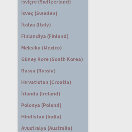
İsviçre (Switzerland)
İsveç (Sweden)
İtalya (Italy)
Finlandiya (Finland)
Meksika (Mexico)
Güney Kore (South Korea)
Rusya (Russia)
Hırvatistan (Croatia)
İrlanda (Ireland)
Polonya (Poland)
Hindistan (India)
Avustralya (Australia)