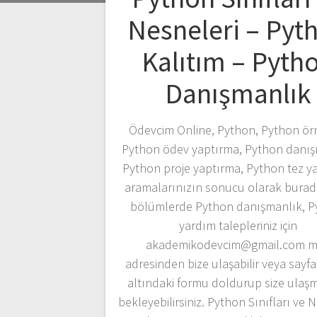
Nesneleri – Pyt
Kalıtım – Pyth
Danışmanlık
Ödevcim Online, Python, Python örn
Python ödev yaptırma, Python danış
Python proje yaptırma, Python tez y
aramalarınızın sonucu olarak burad
bölümlerde Python danışmanlık, P
yardım talepleriniz için
akademikodevcim@gmail.com m
adresinden bize ulaşabilir veya sayf
altındaki formu doldurup size ulaş
bekleyebilirsiniz. Python Sınıfları ve 