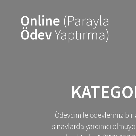
Skip
to
Online
(Parayla
content
Ödev
Yaptırma)
KATEGO
Ödevcim'le ödevleriniz bir 
sınavlarda yardımcı olmuyoru