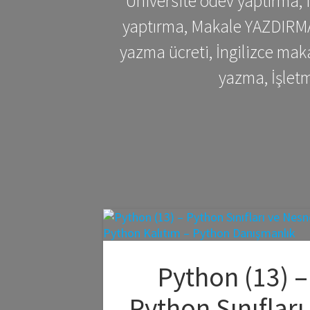
Üniversite ödev yaptırma,
yaptırma, Makale YAZDIRMA 
yazma ücreti, İngilizce ma
yazma, İşlet
Python (13) –
Python Sınıfları