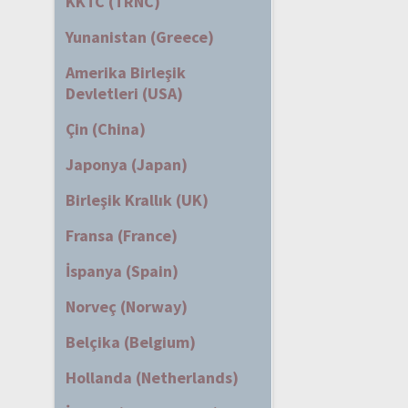
KKTC (TRNC)
Yunanistan (Greece)
Amerika Birleşik
Devletleri (USA)
Çin (China)
Japonya (Japan)
Birleşik Krallık (UK)
Fransa (France)
İspanya (Spain)
Norveç (Norway)
Belçika (Belgium)
Hollanda (Netherlands)