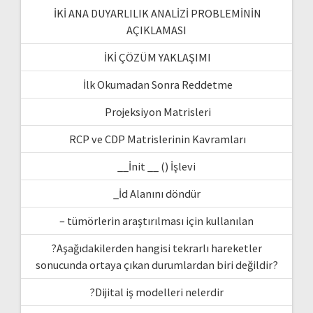
İKİ ANA DUYARLILIK ANALİZİ PROBLEMİNİN
AÇIKLAMASI
İKİ ÇÖZÜM YAKLAŞIMI
İlk Okumadan Sonra Reddetme
Projeksiyon Matrisleri
RCP ve CDP Matrislerinin Kavramları
__İnit __ () İşlevi
_İd Alanını döndür
– tümörlerin araştırılması için kullanılan
?Aşağıdakilerden hangisi tekrarlı hareketler
sonucunda ortaya çıkan durumlardan biri değildir?
?Dijital iş modelleri nelerdir