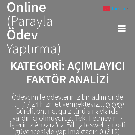
Online
Skip
Turkish
to
▼
(Parayla
content
Ödev
Yaptırma)
KATEGORI:
AÇIMLAYICI
FAKTÖR ANALIZI
Ödevcim'le ödevleriniz bir adım önde
... - 7 / 24 hizmet vermekteyiz... @@@
Süreli, online, quiz türü sınavlarda
yardımcı olmuyoruz. Teklif etmeyin. -
İşleriniz Ankara'da Billgatesweb şirketi
güvencesiyle yapılmaktadır. 0 (312)