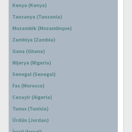
Kenya (Kenya)
Tanzanya (Tanzania)
Mozambik (Mozambique)
Zambiya (Zambia)
Gana (Ghana)
Nijerya (Nigeria)
Senegal (Senegal)
Fas (Morocco)
Cezayir (Algeria)
Tunus (Tunisia)
Ürdün (Jordan)
İsrail (Israel)