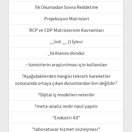
İlk Okumadan Sonra Reddetme
Projeksiyon Matrisleri
RCP ve CDP Matrislerinin Kavramları
__İnit __ () İşlevi
_İd Alanını döndür
– tümörlerin araştırılması için kullanılan
?Aşağıdakilerden hangisi tekrarlı hareketler
sonucunda ortaya çıkan durumlardan biri değildir?
?Dijital iş modelleri nelerdir
?meta-analiz nedir nasıl yapılır
"Endüstri 4.0"
"laboratuvar hizmet sözleşmesi"