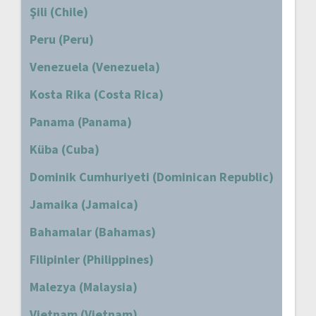
Şili (Chile)
Peru (Peru)
Venezuela (Venezuela)
Kosta Rika (Costa Rica)
Panama (Panama)
Küba (Cuba)
Dominik Cumhuriyeti (Dominican Republic)
Jamaika (Jamaica)
Bahamalar (Bahamas)
Filipinler (Philippines)
Malezya (Malaysia)
Vietnam (Vietnam)