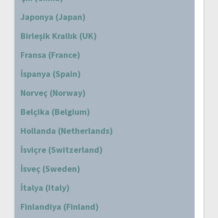
Japonya (Japan)
Birleşik Krallık (UK)
Fransa (France)
İspanya (Spain)
Norveç (Norway)
Belçika (Belgium)
Hollanda (Netherlands)
İsviçre (Switzerland)
İsveç (Sweden)
İtalya (Italy)
Finlandiya (Finland)