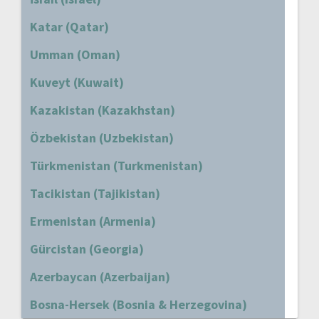
Katar (Qatar)
Umman (Oman)
Kuveyt (Kuwait)
Kazakistan (Kazakhstan)
Özbekistan (Uzbekistan)
Türkmenistan (Turkmenistan)
Tacikistan (Tajikistan)
Ermenistan (Armenia)
Gürcistan (Georgia)
Azerbaycan (Azerbaijan)
Bosna-Hersek (Bosnia & Herzegovina)