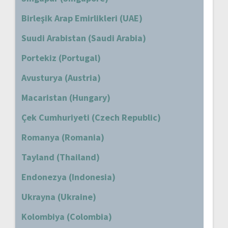
Birleşik Arap Emirlikleri (UAE)
Suudi Arabistan (Saudi Arabia)
Portekiz (Portugal)
Avusturya (Austria)
Macaristan (Hungary)
Çek Cumhuriyeti (Czech Republic)
Romanya (Romania)
Tayland (Thailand)
Endonezya (Indonesia)
Ukrayna (Ukraine)
Kolombiya (Colombia)