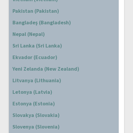
Pakistan (Pakistan)
Bangladeş (Bangladesh)
Nepal (Nepal)
Sri Lanka (Sri Lanka)
Ekvador (Ecuador)
Yeni Zelanda (New Zealand)
Litvanya (Lithuania)
Letonya (Latvia)
Estonya (Estonia)
Slovakya (Slovakia)
Slovenya (Slovenia)