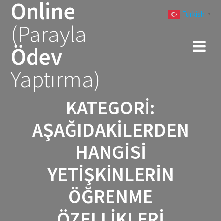
Online
Skip
Turkish
to
▼
(Parayla
content
Ödev
Yaptırma)
KATEGORI:
AŞAĞIDAKILERDEN
HANGISI
YETIŞKINLERIN
ÖĞRENME
ÖZELLIKLERI