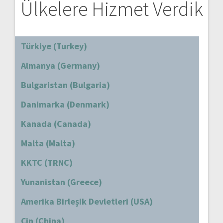
Ülkelere Hizmet Verdik
Türkiye (Turkey)
Almanya (Germany)
Bulgaristan (Bulgaria)
Danimarka (Denmark)
Kanada (Canada)
Malta (Malta)
KKTC (TRNC)
Yunanistan (Greece)
Amerika Birleşik Devletleri (USA)
Çin (China)