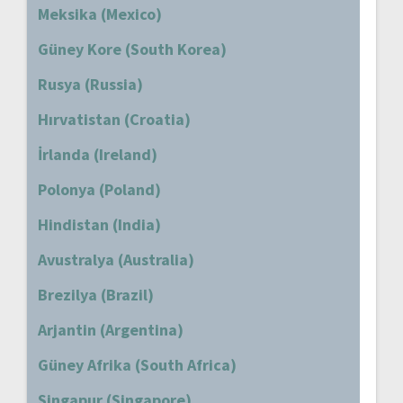
Meksika (Mexico)
Güney Kore (South Korea)
Rusya (Russia)
Hırvatistan (Croatia)
İrlanda (Ireland)
Polonya (Poland)
Hindistan (India)
Avustralya (Australia)
Brezilya (Brazil)
Arjantin (Argentina)
Güney Afrika (South Africa)
Singapur (Singapore)