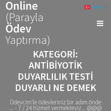
Online
Skip
Turkish
to
▼
(Parayla
content
Ödev
Yaptırma)
KATEGORI:
ANTIBIYOTIK
DUYARLILIK TESTI
DUYARLI NE DEMEK
Ödevcim'le ödevleriniz bir adım önde
... - 7 / 24 hizmet vermekteyiz... @@@