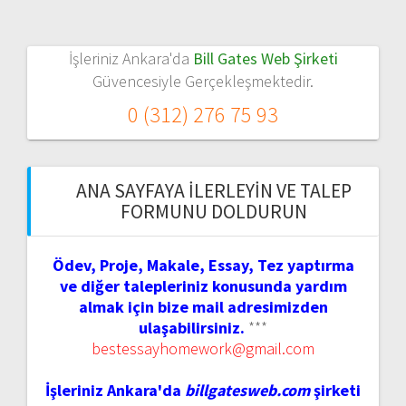
İşleriniz Ankara'da
Bill Gates Web Şirketi
Güvencesiyle Gerçekleşmektedir.
0 (312) 276 75 93
ANA SAYFAYA İLERLEYIN VE TALEP
FORMUNU DOLDURUN
Ödev, Proje, Makale, Essay, Tez yaptırma
ve diğer talepleriniz konusunda yardım
almak için bize mail adresimizden
ulaşabilirsiniz.
***
bestessayhomework@gmail.com
İşleriniz Ankara'da
billgatesweb.com
şirketi