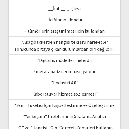
__İnit __ () İşlevi
_İd Alanını döndür
– tümörlerin araştırılması için kullanılan
?Aşağıdakilerden hangisi tekrarlı hareketler
sonucunda ortaya çıkan durumlardan biri değildir?
?Dijital iş modelleri nelerdir
?meta-analiz nedir nasıl yapılır
"Endüstri 4.0"
"laboratuvar hizmet sözleşmesi"
"Yeni" Tüketici İçin Kişiselleştirme ve Özelleştirme
"Yer Seçimi" Probleminin Sıralama Analizi
“O” ve “Hangisi” Gibi Göreceli Zamirleri Kullanın