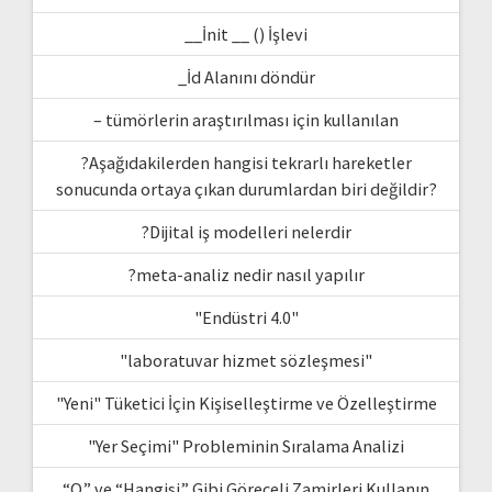
__İnit __ () İşlevi
_İd Alanını döndür
– tümörlerin araştırılması için kullanılan
?Aşağıdakilerden hangisi tekrarlı hareketler
sonucunda ortaya çıkan durumlardan biri değildir?
?Dijital iş modelleri nelerdir
?meta-analiz nedir nasıl yapılır
"Endüstri 4.0"
"laboratuvar hizmet sözleşmesi"
"Yeni" Tüketici İçin Kişiselleştirme ve Özelleştirme
"Yer Seçimi" Probleminin Sıralama Analizi
“O” ve “Hangisi” Gibi Göreceli Zamirleri Kullanın