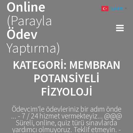
Online
Skip
Turkish
to
▼
(Parayla
content
Ödev
Yaptırma)
KATEGORI:
MEMBRAN
POTANSIYELI
FIZYOLOJI
Ödevcim'le ödevleriniz bir adım önde
... - 7 / 24 hizmet vermekteyiz... @@@
Süreli, online, quiz türü sınavlarda
yardımcı olmuyoruz. Teklif etmeyin. -