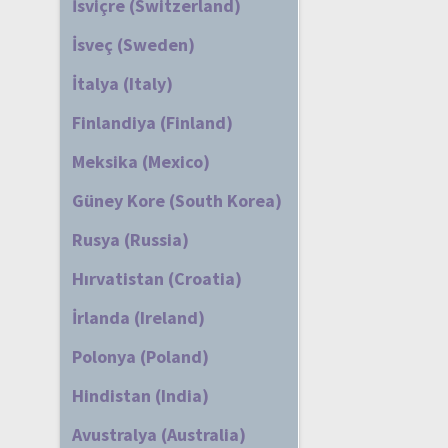
İsviçre (Switzerland)
İsveç (Sweden)
İtalya (Italy)
Finlandiya (Finland)
Meksika (Mexico)
Güney Kore (South Korea)
Rusya (Russia)
Hırvatistan (Croatia)
İrlanda (Ireland)
Polonya (Poland)
Hindistan (India)
Avustralya (Australia)