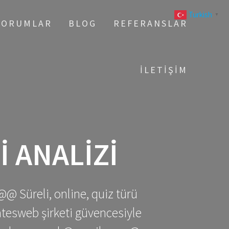
Turkish
▼
YORUMLAR
BLOG
REFERANSLAR
İLETIŞIM
I ANALIZI
@@ Süreli, online, quiz türü
gatesweb şirketi güvencesiyle