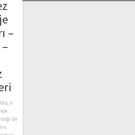
ez
je
ı –
 –
z
eri
lda, o
inde
dığı bir
lın