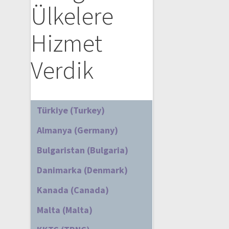
Ülkelere
Hizmet
Verdik
Türkiye (Turkey)
Almanya (Germany)
Bulgaristan (Bulgaria)
Danimarka (Denmark)
Kanada (Canada)
Malta (Malta)