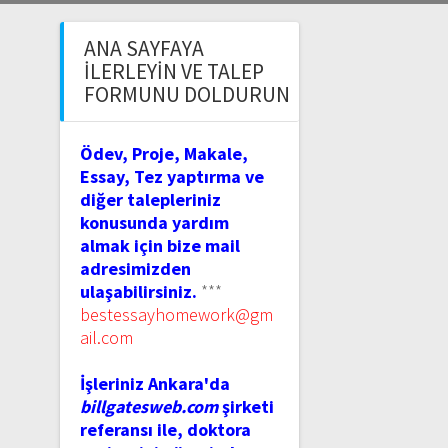
ANA SAYFAYA
İLERLEYIN VE TALEP
FORMUNU DOLDURUN
Ödev, Proje, Makale,
Essay, Tez yaptırma ve
diğer talepleriniz
konusunda yardım
almak için bize mail
adresimizden
ulaşabilirsiniz.
***
bestessayhomework@gm
ail.com
İşleriniz Ankara'da
billgatesweb.com
şirketi
referansı ile, doktora