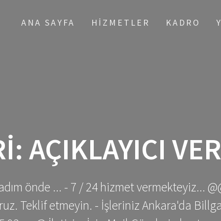
ANA SAYFA
HIZMETLER
KADRO
I:
AÇIKLAYICI VER
adım önde ... - 7 / 24 hizmet vermekteyiz... @
z. Teklif etmeyin. - İşleriniz Ankara'da Bill