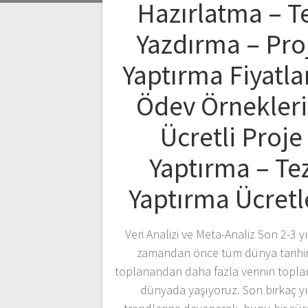
Hazırlatma – T
Yazdırma – Pro
Yaptırma Fiyatlar
Ödev Örnekleri
Ücretli Proje
Yaptırma – Te
Yaptırma Ücretl
Veri Analizi ve Meta-Analiz Son 2-3 yı
zamandan önce tüm dünya tarih
toplanandan daha fazla verinin toplan
dünyada yaşıyoruz. Son birkaç yı