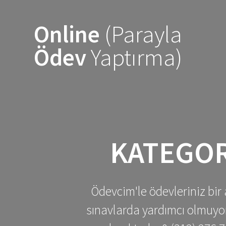
Skip
to
Online
(Parayla
content
Ödev
Yaptırma)
KATEGOR
Ödevcim'le ödevleriniz bir 
sınavlarda yardımcı olmuyoru