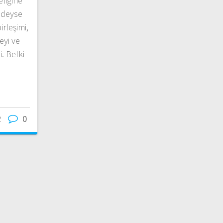
liğine
edeyse
rleşimi,
eyi ve
. Belki
2
0