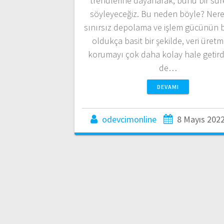
trendlerine dayanarak, bunu bir süre
söyleyeceğiz. Bu neden böyle? Ner
sınırsız depolama ve işlem gücünün bi
oldukça basit bir şekilde, veri üretm
korumayı çok daha kolay hale getirdi
de…
DEVAMI
odevcimonline
8 Mayıs 202