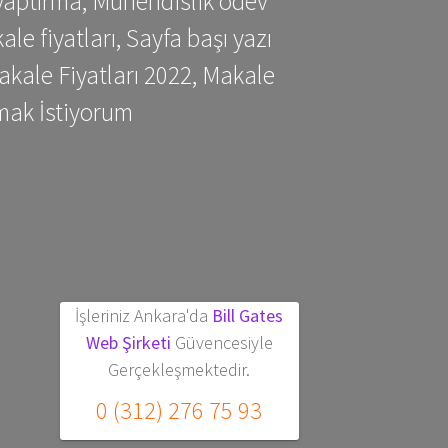
yaptırma, Mühendislik ödev
 fiyatları, Sayfa başı yazı
kale Fiyatları 2022, Makale
mak İstiyorum
İşleriniz Ankara'da
Bill Gates
Web Şirketi
Güvencesiyle
Gerçekleşmektedir.
0 (312) 276 75 93