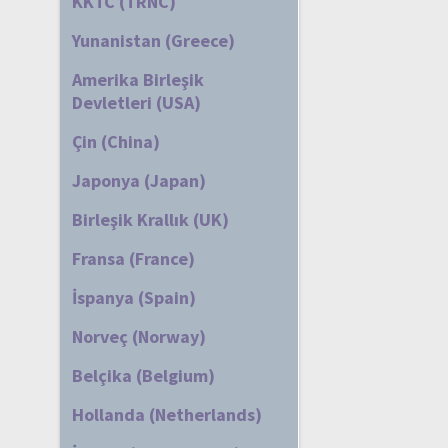
KKTC (TRNC)
Yunanistan (Greece)
Amerika Birleşik
Devletleri (USA)
Çin (China)
Japonya (Japan)
Birleşik Krallık (UK)
Fransa (France)
İspanya (Spain)
Norveç (Norway)
Belçika (Belgium)
Hollanda (Netherlands)