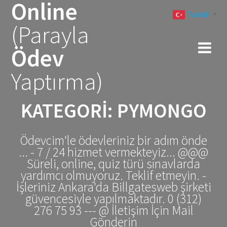
Online
Skip
Turkish
to
▼
(Parayla
content
Ödev
Yaptırma)
KATEGORI:
PYMONGO
Ödevcim'le ödevleriniz bir adım önde
... - 7 / 24 hizmet vermekteyiz... @@@
Süreli, online, quiz türü sınavlarda
yardımcı olmuyoruz. Teklif etmeyin. -
İşleriniz Ankara'da Billgatesweb şirketi
güvencesiyle yapılmaktadır. 0 (312)
276 75 93 --- @ İletişim İçin Mail
Gönderin