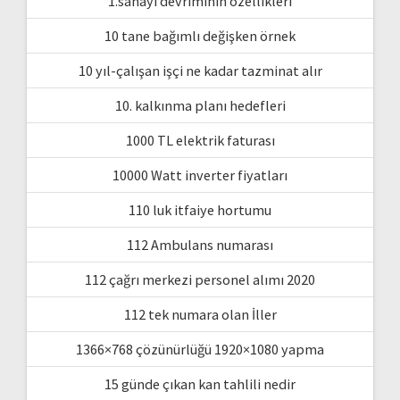
1.sanayi devriminin özellikleri
10 tane bağımlı değişken örnek
10 yıl-çalışan işçi ne kadar tazminat alır
10. kalkınma planı hedefleri
1000 TL elektrik faturası
10000 Watt inverter fiyatları
110 luk itfaiye hortumu
112 Ambulans numarası
112 çağrı merkezi personel alımı 2020
112 tek numara olan İller
1366×768 çözünürlüğü 1920×1080 yapma
15 günde çıkan kan tahlili nedir