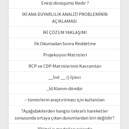
Enerji dönüşümü Nedir ?
İKİ ANA DUYARLILIK ANALİZİ PROBLEMİNİN
AÇIKLAMASI
İKİ ÇÖZÜM YAKLAŞIMI
İlk Okumadan Sonra Reddetme
Projeksiyon Matrisleri
RCP ve CDP Matrislerinin Kavramları
__İnit __ () İşlevi
_İd Alanını döndür
– tümörlerin araştırılması için kullanılan
?Aşağıdakilerden hangisi tekrarlı hareketler
sonucunda ortaya çıkan durumlardan biri değildir?
?Dijital iş modelleri nelerdir