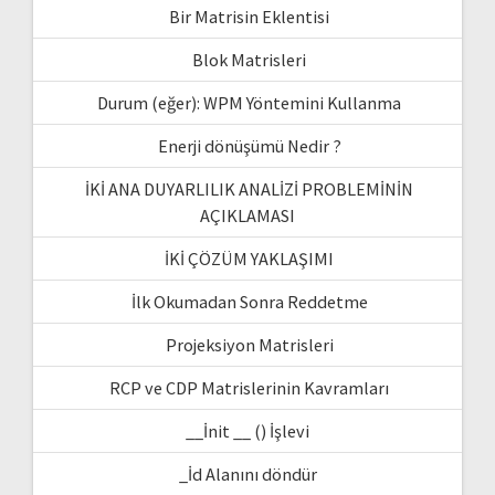
Bir Matrisin Eklentisi
Blok Matrisleri
Durum (eğer): WPM Yöntemini Kullanma
Enerji dönüşümü Nedir ?
İKİ ANA DUYARLILIK ANALİZİ PROBLEMİNİN
AÇIKLAMASI
İKİ ÇÖZÜM YAKLAŞIMI
İlk Okumadan Sonra Reddetme
Projeksiyon Matrisleri
RCP ve CDP Matrislerinin Kavramları
__İnit __ () İşlevi
_İd Alanını döndür