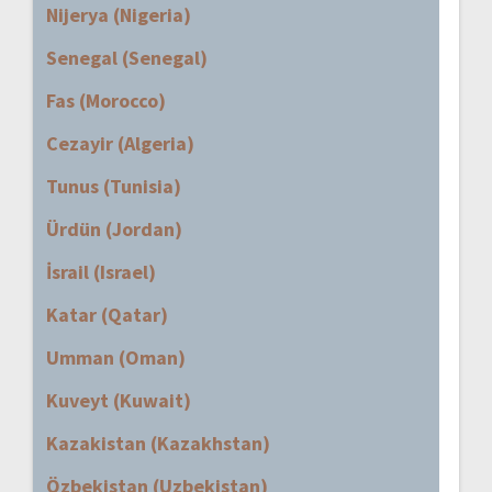
Nijerya (Nigeria)
Senegal (Senegal)
Fas (Morocco)
Cezayir (Algeria)
Tunus (Tunisia)
Ürdün (Jordan)
İsrail (Israel)
Katar (Qatar)
Umman (Oman)
Kuveyt (Kuwait)
Kazakistan (Kazakhstan)
Özbekistan (Uzbekistan)