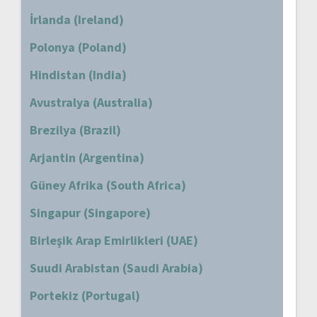
İrlanda (Ireland)
Polonya (Poland)
Hindistan (India)
Avustralya (Australia)
Brezilya (Brazil)
Arjantin (Argentina)
Güney Afrika (South Africa)
Singapur (Singapore)
Birleşik Arap Emirlikleri (UAE)
Suudi Arabistan (Saudi Arabia)
Portekiz (Portugal)