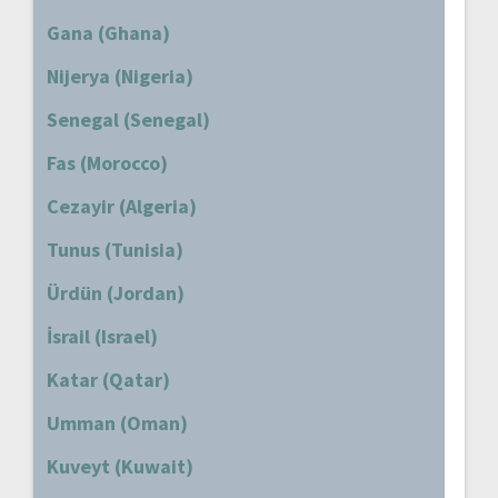
Gana (Ghana)
Nijerya (Nigeria)
Senegal (Senegal)
Fas (Morocco)
Cezayir (Algeria)
Tunus (Tunisia)
Ürdün (Jordan)
İsrail (Israel)
Katar (Qatar)
Umman (Oman)
Kuveyt (Kuwait)