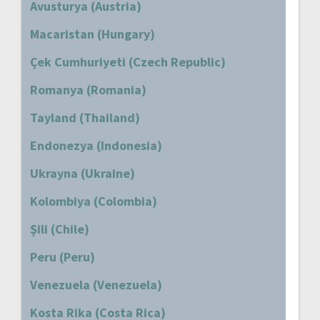
Avusturya (Austria)
Macaristan (Hungary)
Çek Cumhuriyeti (Czech Republic)
Romanya (Romania)
Tayland (Thailand)
Endonezya (Indonesia)
Ukrayna (Ukraine)
Kolombiya (Colombia)
Şili (Chile)
Peru (Peru)
Venezuela (Venezuela)
Kosta Rika (Costa Rica)