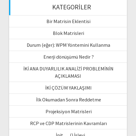
KATEGORILER
Bir Matrisin Eklentisi
Blok Matrisleri
Durum (eğer): WPM Yöntemini Kullanma
Enerji dönüşümü Nedir ?
İKİ ANA DUYARLILIK ANALİZİ PROBLEMİNİN
AÇIKLAMASI
İKİ ÇÖZÜM YAKLAŞIMI
İlk Okumadan Sonra Reddetme
Projeksiyon Matrisleri
RCP ve CDP Matrislerinin Kavramları
__İnit __ () İşlevi