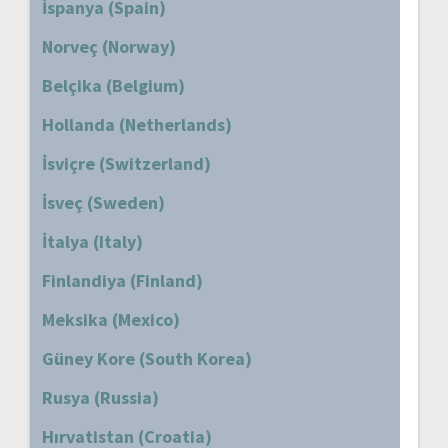
İspanya (Spain)
Norveç (Norway)
Belçika (Belgium)
Hollanda (Netherlands)
İsviçre (Switzerland)
İsveç (Sweden)
İtalya (Italy)
Finlandiya (Finland)
Meksika (Mexico)
Güney Kore (South Korea)
Rusya (Russia)
Hırvatistan (Croatia)