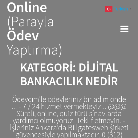
Online
Skip
Turkish
to
▼
(Parayla
content
Ödev
Yaptırma)
KATEGORI:
DIJITAL
BANKACILIK NEDIR
Ödevcim'le ödevleriniz bir adım önde
... - 7 / 24 hizmet vermekteyiz... @@@
Süreli, online, quiz türü sınavlarda
yardımcı olmuyoruz. Teklif etmeyin. -
İşleriniz Ankara'da Billgatesweb şirketi
güvencesiyle yapılmaktadır. 0 (312)