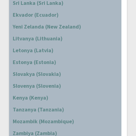
Sri Lanka (Sri Lanka)
Ekvador (Ecuador)
Yeni Zelanda (New Zealand)
Litvanya (Lithuania)
Letonya (Latvia)
Estonya (Estonia)
Slovakya (Slovakia)
Slovenya (Slovenia)
Kenya (Kenya)
Tanzanya (Tanzania)
Mozambik (Mozambique)
Zambiya (Zambia)