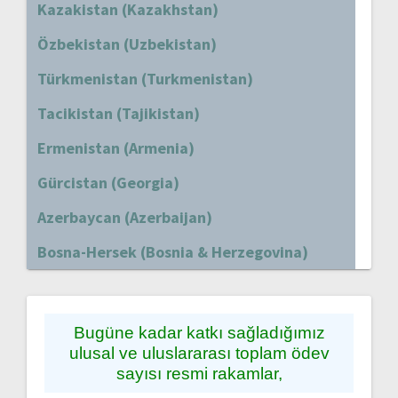
Kazakistan (Kazakhstan)
Özbekistan (Uzbekistan)
Türkmenistan (Turkmenistan)
Tacikistan (Tajikistan)
Ermenistan (Armenia)
Gürcistan (Georgia)
Azerbaycan (Azerbaijan)
Bosna-Hersek (Bosnia & Herzegovina)
Bugüne kadar katkı sağladığımız
ulusal ve uluslararası toplam ödev
sayısı resmi rakamlar,