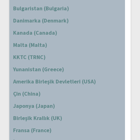
Bulgaristan (Bulgaria)
Danimarka (Denmark)
Kanada (Canada)
Malta (Malta)
KKTC (TRNC)
Yunanistan (Greece)
Amerika Birleşik Devletleri (USA)
Çin (China)
Japonya (Japan)
Birleşik Krallık (UK)
Fransa (France)