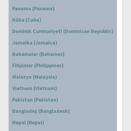
Panama (Panama)
Küba (Cuba)
Dominik Cumhuriyeti (Dominican Republic)
Jamaika (Jamaica)
Bahamalar (Bahamas)
Filipinler (Philippines)
Malezya (Malaysia)
Vietnam (Vietnam)
Pakistan (Pakistan)
Bangladeş (Bangladesh)
Nepal (Nepal)