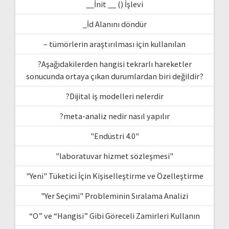
__İnit __ () İşlevi
_İd Alanını döndür
– tümörlerin araştırılması için kullanılan
?Aşağıdakilerden hangisi tekrarlı hareketler
sonucunda ortaya çıkan durumlardan biri değildir?
?Dijital iş modelleri nelerdir
?meta-analiz nedir nasıl yapılır
"Endüstri 4.0"
"laboratuvar hizmet sözleşmesi"
"Yeni" Tüketici İçin Kişiselleştirme ve Özelleştirme
"Yer Seçimi" Probleminin Sıralama Analizi
“O” ve “Hangisi” Gibi Göreceli Zamirleri Kullanın