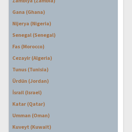
Zambiya (Zambia)
Gana (Ghana)
Nijerya (Nigeria)
Senegal (Senegal)
Fas (Morocco)
Cezayir (Algeria)
Tunus (Tunisia)
Ürdün (Jordan)
İsrail (Israel)
Katar (Qatar)
Umman (Oman)
Kuveyt (Kuwait)