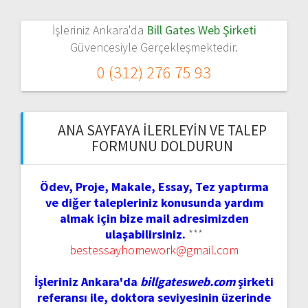
İşleriniz Ankara'da
Bill Gates Web Şirketi
Güvencesiyle Gerçekleşmektedir.
0 (312) 276 75 93
ANA SAYFAYA İLERLEYIN VE TALEP
FORMUNU DOLDURUN
Ödev, Proje, Makale, Essay, Tez yaptırma
ve diğer talepleriniz konusunda yardım
almak için bize mail adresimizden
ulaşabilirsiniz.
***
bestessayhomework@gmail.com
İşleriniz Ankara'da
billgatesweb.com
şirketi
referansı ile, doktora seviyesinin üzerinde