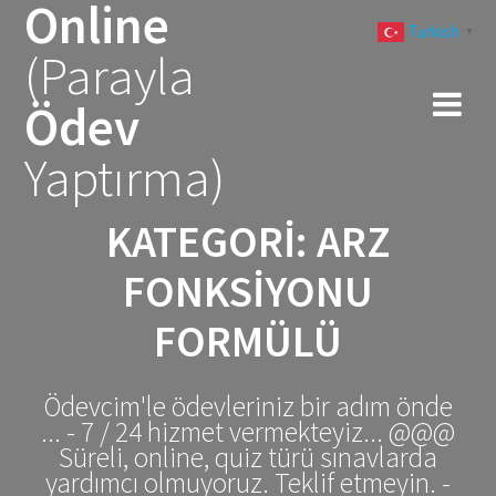
Online
Skip
Turkish
to
▼
(Parayla
content
Ödev
Yaptırma)
KATEGORI:
ARZ
FONKSIYONU
FORMÜLÜ
Ödevcim'le ödevleriniz bir adım önde
... - 7 / 24 hizmet vermekteyiz... @@@
Süreli, online, quiz türü sınavlarda
yardımcı olmuyoruz. Teklif etmeyin. -