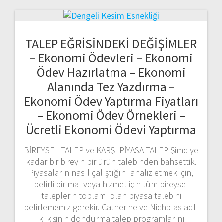
TALEP EĞRİSİNDEKİ DEĞİŞİMLER
– Ekonomi Ödevleri – Ekonomi
Ödev Hazırlatma – Ekonomi
Alanında Tez Yazdırma –
Ekonomi Ödev Yaptırma Fiyatları
– Ekonomi Ödev Örnekleri –
Ücretli Ekonomi Ödevi Yaptırma
BİREYSEL TALEP ve KARŞI PİYASA TALEP Şimdiye
kadar bir bireyin bir ürün talebinden bahsettik.
Piyasaların nasıl çalıştığını analiz etmek için,
belirli bir mal veya hizmet için tüm bireysel
taleplerin toplamı olan piyasa talebini
belirlememiz gerekir. Catherine ve Nicholas adlı
iki kişinin dondurma talep programlarını