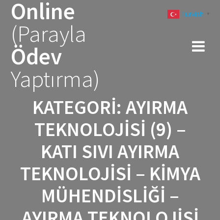
Online
Skip
Turkish
to
▼
(Parayla
content
Ödev
Yaptırma)
KATEGORI:
AYIRMA
TEKNOLOJISI (9) –
KATI SIVI AYIRMA
TEKNOLOJISI – KIMYA
MÜHENDISLIĞI –
AYIRMA TEKNOLOJISI