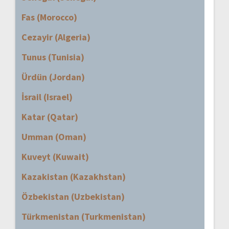
Fas (Morocco)
Cezayir (Algeria)
Tunus (Tunisia)
Ürdün (Jordan)
İsrail (Israel)
Katar (Qatar)
Umman (Oman)
Kuveyt (Kuwait)
Kazakistan (Kazakhstan)
Özbekistan (Uzbekistan)
Türkmenistan (Turkmenistan)