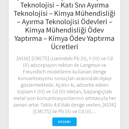
Teknolojisi – Katı Sıvı Ayırma
Teknolojisi – Kimya Mühendisliği
– Ayırma Teknolojisi Ödevleri –
Kimya Mühendisliği Ödev
Yaptırma – Kimya Ödev Yaptırma
Ücretleri
[A336] [CMCTS] üzerindeki Pb (II), Y (III) ve Cd
(II) adsorpsiyon miktarı ile Langmuir ve
Freundlich modellerini kullanan denge
konsantrasyonu sonuçları arasındaki ilişkiyi
göstermektedir. Açıktır ki, adsorbe edilen
toplam Y (III) ve Cd (II) miktarı, başlangıçtaki
metal iyon konsantrasyonlarının artmasıyla her
zaman artar. Tablo 4.6’daki denge verileri, [A336]
[CMCTS] ile Pb (II) ve Cd (II)…
DEVAMI