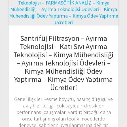
Santrifüj Filtrasyon – Ayırma
Teknolojisi – Katı Sıvı Ayırma
Teknolojisi – Kimya Mühendisliği
– Ayırma Teknolojisi Ödevleri –
Kimya Mühendisliği Ödev
Yaptırma – Kimya Ödev Yaptırma
Ücretleri
Genel İlişkiler Kesme boyutu, basınç düşüşü ve
akış hızı ile ilgili çok sayıda hidrosiklon
performansı çalışmaları vardır; birçoğu daha
önce tartışılmış olan teorik modellerde
deneysel sabitlerin uygulanmasına değinir.