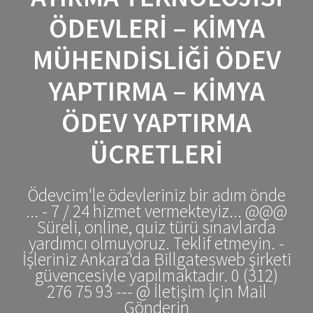
ÖDEVLERI – KIMYA
MÜHENDISLIĞI ÖDEV
YAPTIRMA – KIMYA
ÖDEV YAPTIRMA
ÜCRETLERI
Ödevcim'le ödevleriniz bir adım önde
... - 7 / 24 hizmet vermekteyiz... @@@
Süreli, online, quiz türü sınavlarda
yardımcı olmuyoruz. Teklif etmeyin. -
İşleriniz Ankara'da Billgatesweb şirketi
güvencesiyle yapılmaktadır. 0 (312)
276 75 93 --- @ İletişim İçin Mail
Gönderin