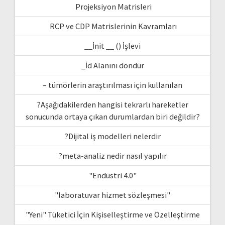
Projeksiyon Matrisleri
RCP ve CDP Matrislerinin Kavramları
__İnit __ () İşlevi
_İd Alanını döndür
– tümörlerin araştırılması için kullanılan
?Aşağıdakilerden hangisi tekrarlı hareketler
sonucunda ortaya çıkan durumlardan biri değildir?
?Dijital iş modelleri nelerdir
?meta-analiz nedir nasıl yapılır
"Endüstri 4.0"
"laboratuvar hizmet sözleşmesi"
"Yeni" Tüketici İçin Kişiselleştirme ve Özelleştirme