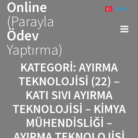
Online
Skip
Turkish
to
▼
(Parayla
content
Ödev
Yaptırma)
KATEGORI:
AYIRMA
TEKNOLOJISI (22) –
KATI SIVI AYIRMA
TEKNOLOJISI – KIMYA
MÜHENDISLIĞI –
AYIRMA TEKNOLOJISI