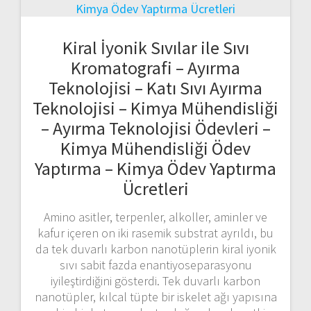
Kiral İyonik Sıvılar ile Sıvı
Kromatografi – Ayırma
Teknolojisi – Katı Sıvı Ayırma
Teknolojisi – Kimya Mühendisliği
– Ayırma Teknolojisi Ödevleri –
Kimya Mühendisliği Ödev
Yaptırma – Kimya Ödev Yaptırma
Ücretleri
Amino asitler, terpenler, alkoller, aminler ve
kafur içeren on iki rasemik substrat ayrıldı, bu
da tek duvarlı karbon nanotüplerin kiral iyonik
sıvı sabit fazda enantiyoseparasyonu
iyileştirdiğini gösterdi. Tek duvarlı karbon
nanotüpler, kılcal tüpte bir iskelet ağı yapısına