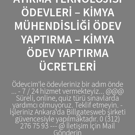
ÖDEVLERI – KIMYA
MÜHENDISLIĞI ÖDEV
YAPTIRMA – KIMYA
ÖDEV YAPTIRMA
ÜCRETLERI
Ödevcim'le ödevleriniz bir adım önde
... - 7 / 24 hizmet vermekteyiz... @@@
Süreli, online, quiz türü sınavlarda
yardımcı olmuyoruz. Teklif etmeyin. -
İşleriniz Ankara'da Billgatesweb şirketi
güvencesiyle yapılmaktadır. 0 (312)
276 75 93 --- @ İletişim İçin Mail
Gönderin