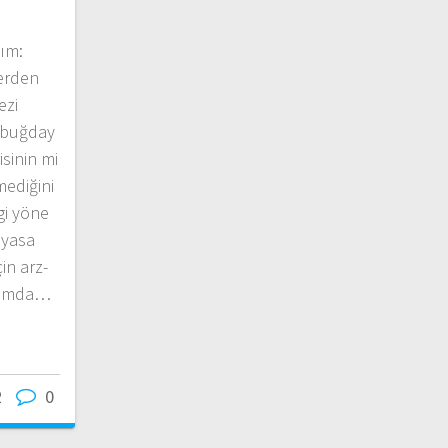
lım:
lerden
ezi
e buğday
isinin mi
mediğini
gi yöne
iyasa
in arz-
urumda…
2
0