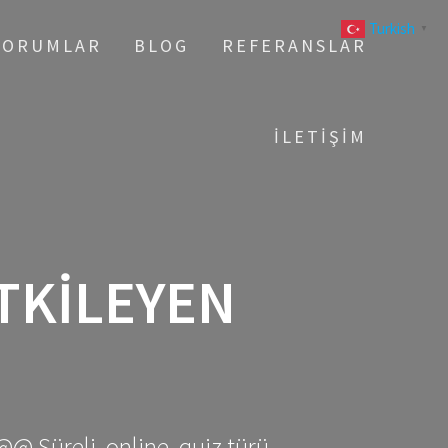
Turkish
▼
YORUMLAR
BLOG
REFERANSLAR
İLETIŞIM
ETKILEYEN
@@ Süreli, online, quiz türü