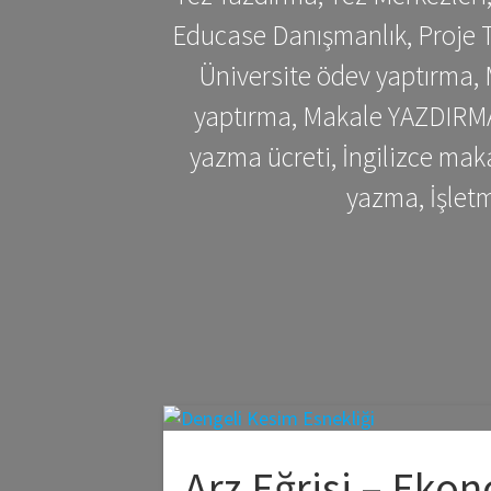
Educase Danışmanlık, Proje T
Üniversite ödev yaptırma,
yaptırma, Makale YAZDIRMA 
yazma ücreti, İngilizce ma
yazma, İşlet
Arz Eğrisi – Eko