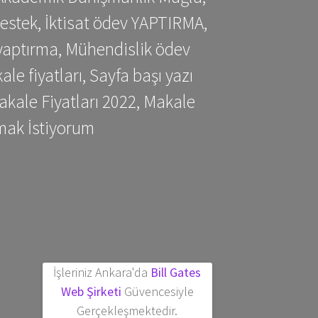
estek, İktisat ödev YAPTIRMA,
yaptırma, Mühendislik ödev
 fiyatları, Sayfa başı yazı
kale Fiyatları 2022, Makale
mak İstiyorum
İşleriniz Ankara'da
Bill Gates
Web Şirketi
Güvencesiyle
Gerçekleşmektedir.