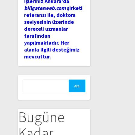
İşleriniz Ankara'da
billgatesweb.com
şirketi
referansı ile, doktora
seviyesinin üzerinde
dereceli uzmanlar
tarafından
yapılmaktadır. Her
alanla ilgili desteğimiz
mevcuttur.
Arama:
Bugüne
Kadar