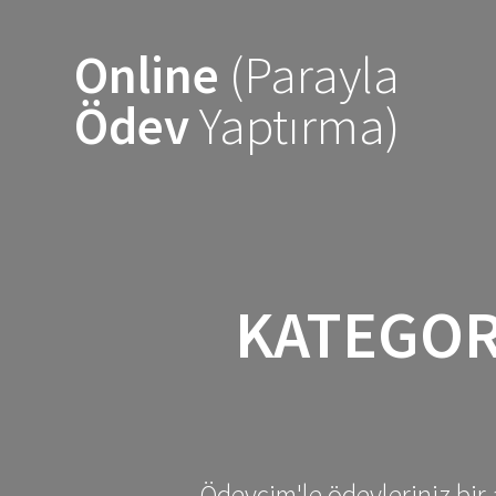
Skip
to
Online
(Parayla
content
Ödev
Yaptırma)
KATEGOR
Ödevcim'le ödevleriniz bir 