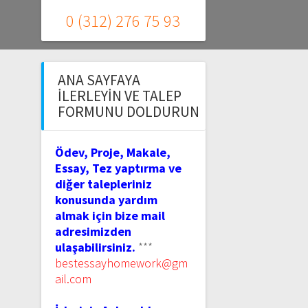
0 (312) 276 75 93
ANA SAYFAYA
İLERLEYIN VE TALEP
FORMUNU DOLDURUN
Ödev, Proje, Makale,
Essay, Tez yaptırma ve
diğer talepleriniz
konusunda yardım
almak için bize mail
adresimizden
ulaşabilirsiniz.
***
bestessayhomework@gm
ail.com