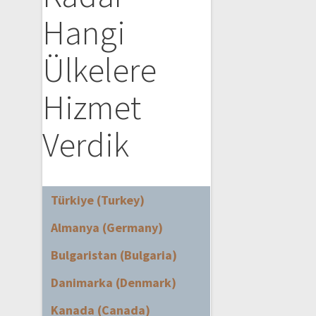
Hangi
Ülkelere
Hizmet
Verdik
Türkiye (Turkey)
Almanya (Germany)
Bulgaristan (Bulgaria)
Danimarka (Denmark)
Kanada (Canada)