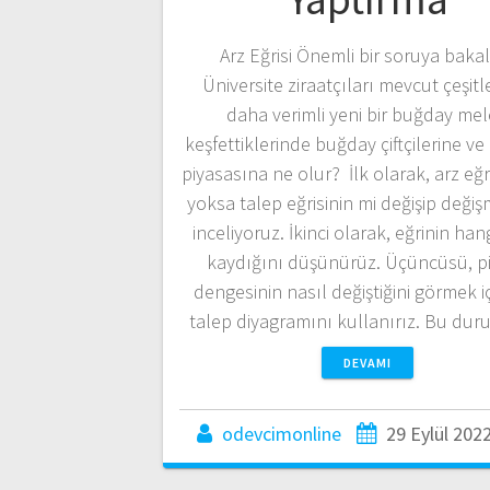
Arz Eğrisi Önemli bir soruya baka
Üniversite ziraatçıları mevcut çeşit
daha verimli yeni bir buğday mel
keşfettiklerinde buğday çiftçilerine v
piyasasına ne olur? İlk olarak, arz eğr
yoksa talep eğrisinin mi değişip değiş
inceliyoruz. İkinci olarak, eğrinin han
kaydığını düşünürüz. Üçüncüsü, p
dengesinin nasıl değiştiğini görmek iç
talep diyagramını kullanırız. Bu d
DEVAMI
odevcimonline
29 Eylül 202