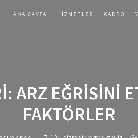
ANA SAYFA
HIZMETLER
KADRO
I:
ARZ EĞRISINI 
FAKTÖRLER
adım önde ... - 7 / 24 hizmet vermekteyiz... @