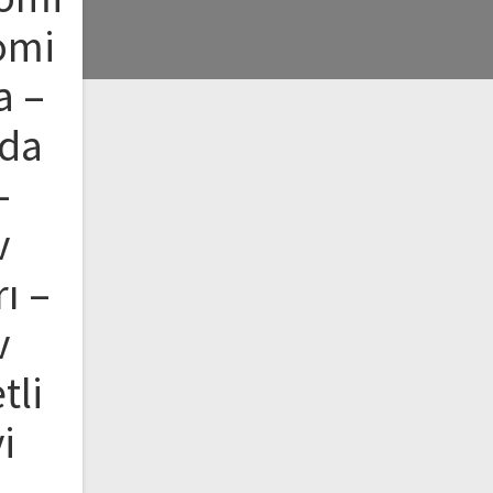
omi
a –
nda
–
v
ı –
v
tli
i