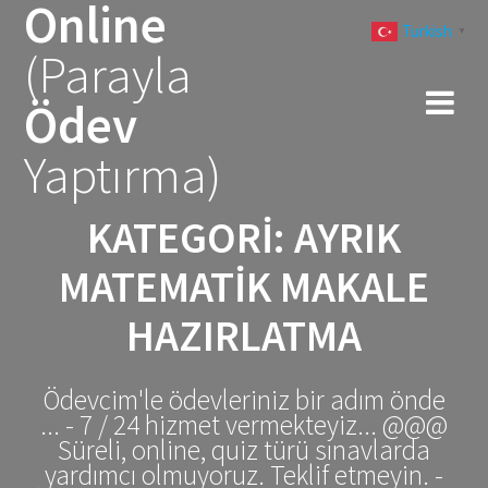
Online
Skip
Turkish
to
▼
(Parayla
content
Ödev
Yaptırma)
KATEGORI:
AYRIK
MATEMATIK MAKALE
HAZIRLATMA
Ödevcim'le ödevleriniz bir adım önde
... - 7 / 24 hizmet vermekteyiz... @@@
Süreli, online, quiz türü sınavlarda
yardımcı olmuyoruz. Teklif etmeyin. -