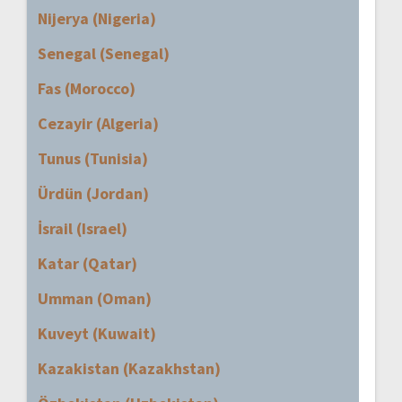
Nijerya (Nigeria)
Senegal (Senegal)
Fas (Morocco)
Cezayir (Algeria)
Tunus (Tunisia)
Ürdün (Jordan)
İsrail (Israel)
Katar (Qatar)
Umman (Oman)
Kuveyt (Kuwait)
Kazakistan (Kazakhstan)