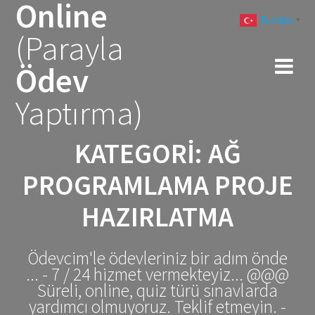
Online
Skip
Turkish
to
▼
(Parayla
content
Ödev
Yaptırma)
KATEGORI:
AĞ
PROGRAMLAMA PROJE
HAZIRLATMA
Ödevcim'le ödevleriniz bir adım önde
... - 7 / 24 hizmet vermekteyiz... @@@
Süreli, online, quiz türü sınavlarda
yardımcı olmuyoruz. Teklif etmeyin. -