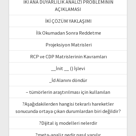
İKİ ANA DUYARLILIK ANALİZİ PROBLEMİNİN
AÇIKLAMASI
İKİ ÇÖZÜM YAKLAŞIMI
İlk Okumadan Sonra Reddetme
Projeksiyon Matrisleri
RCP ve CDP Matrislerinin Kavramları
__İnit __ () İşlevi
_İd Alanını döndür
– tümörlerin araştırılması için kullanılan
?Aşağıdakilerden hangisi tekrarlı hareketler
sonucunda ortaya çıkan durumlardan biri değildir?
?Dijital iş modelleri nelerdir
?meta-analiz nedir nasıl yapılır