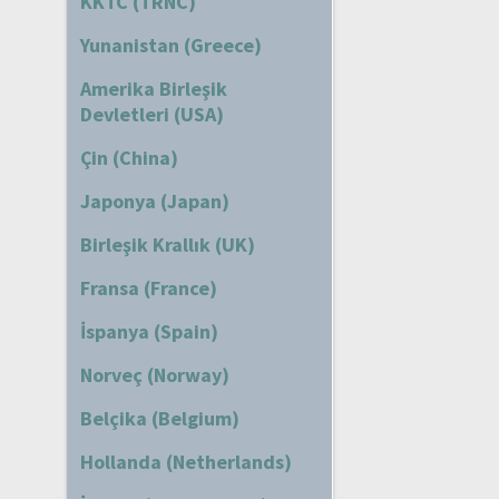
KKTC (TRNC)
Yunanistan (Greece)
Amerika Birleşik
Devletleri (USA)
Çin (China)
Japonya (Japan)
Birleşik Krallık (UK)
Fransa (France)
İspanya (Spain)
Norveç (Norway)
Belçika (Belgium)
Hollanda (Netherlands)