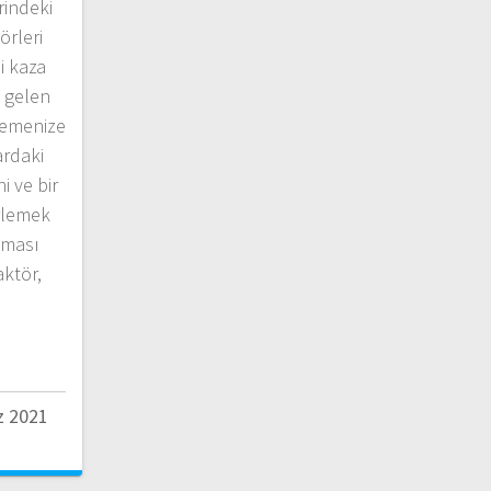
rindeki
örleri
i kaza
 gelen
rlemenize
ardaki
i ve bir
rlemek
anması
faktör,
 2021