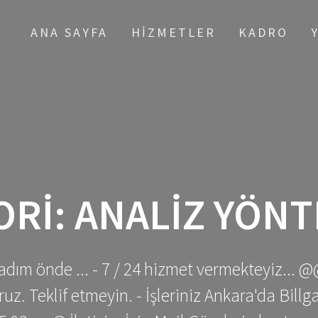
ANA SAYFA
HIZMETLER
KADRO
ORI:
ANALIZ YÖNT
adım önde ... - 7 / 24 hizmet vermekteyiz... @
z. Teklif etmeyin. - İşleriniz Ankara'da Bill