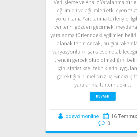
Veri İşleme ve Analiz Yaralanma türle
eğilimleri ve eğilimleri etkileyen fakt
yorumlama Yaralanma türleriyle ilgil
verilerini gözden geçirmek, meydana
yaralanma türlerindeki eğilimleri beli
olanak tanır. Ancak, bu gibi rakaml
varyasyonların şans eseri olabileceğin
trendin gerçek olup olmadığını beli
için istatistiksel tekniklerin uygul
gerektiğini bilmelisiniz. İç Bir dizi iç 
yaralanma türlerindeki…
DEVAMI
odevcimonline
16 Temmuz
0