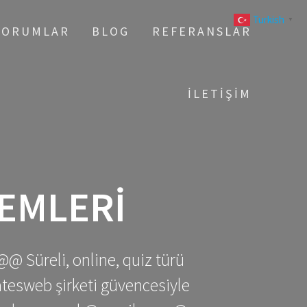
Turkish
▼
YORUMLAR
BLOG
REFERANSLAR
İLETIŞIM
EMLERI
@@ Süreli, online, quiz türü
gatesweb şirketi güvencesiyle