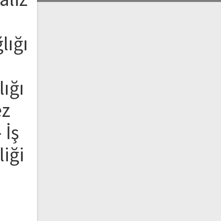
lığı
lığı
ez
 İş
liği