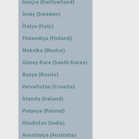
İsviçre (Switzerland)
İsveç (Sweden)
İtalya (Italy)
Finlandiya (Finland)
Meksika (Mexico)
Güney Kore (South Korea)
Rusya (Russia)
Hırvatistan (Croatia)
İrlanda (Ireland)
Polonya (Poland)
Hindistan (India)
Avustralya (Australia)