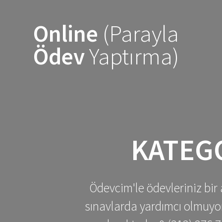
Skip
to
Online
(Parayla
content
Ödev
Yaptırma)
KATEG
Ödevcim'le ödevleriniz bir 
sınavlarda yardımcı olmuyoru