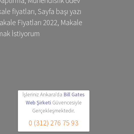
yaptırma, Mühendislik ödev
 fiyatları, Sayfa başı yazı
kale Fiyatları 2022, Makale
mak İstiyorum
İşleriniz Ankara'da
Bill Gates
Web Şirketi
Güvencesiyle
Gerçekleşmektedir.
0 (312) 276 75 93