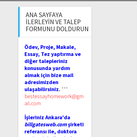
ANA SAYFAYA
İLERLEYIN VE TALEP
FORMUNU DOLDURUN
Ödev, Proje, Makale,
Essay, Tez yaptırma ve
diğer talepleriniz
konusunda yardım
almak için bize mail
adresimizden
ulaşabilirsiniz.
***
bestessayhomework@gm
ail.com
İşleriniz Ankara'da
billgatesweb.com
şirketi
referansı ile, doktora