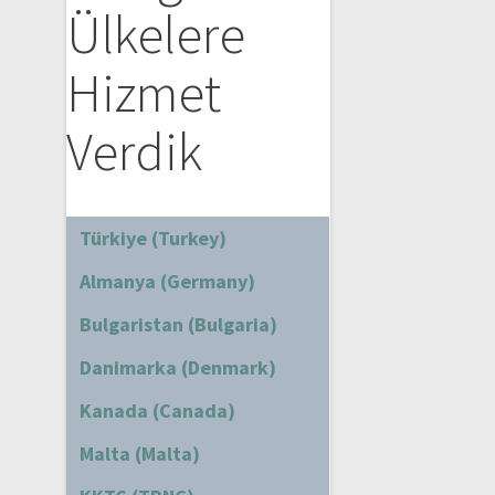
Ülkelere
Hizmet
Verdik
Türkiye (Turkey)
Almanya (Germany)
Bulgaristan (Bulgaria)
Danimarka (Denmark)
Kanada (Canada)
Malta (Malta)