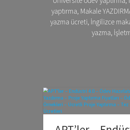
Üniversite ödev yaptırma,
yaptırma, Makale YAZDIRMA 
yazma ücreti, İngilizce ma
yazma, İşlet
APT’ler – Endüs