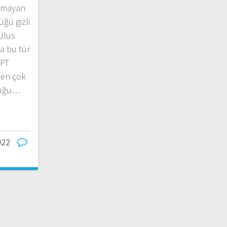
anmayan
ğü gizli
 Ulus
da bu tür
APT
ten çok
luğu…
022