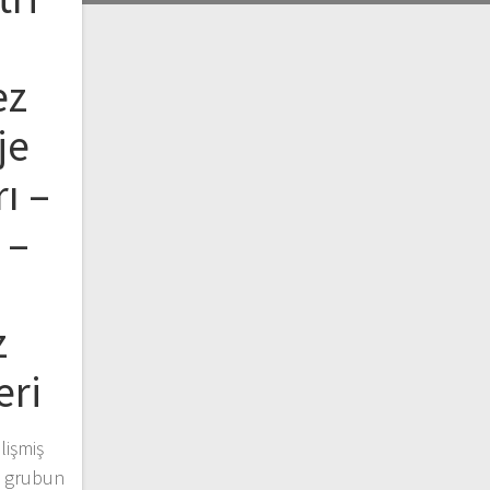
ez
je
ı –
 –
z
eri
lişmiş
ya grubun