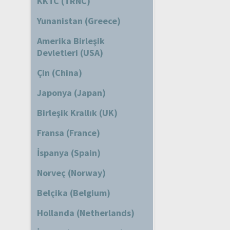
KKTC (TRNC)
Yunanistan (Greece)
Amerika Birleşik
Devletleri (USA)
Çin (China)
Japonya (Japan)
Birleşik Krallık (UK)
Fransa (France)
İspanya (Spain)
Norveç (Norway)
Belçika (Belgium)
Hollanda (Netherlands)