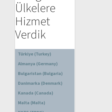
Ülkelere
Hizmet
Verdik
Türkiye (Turkey)
Almanya (Germany)
Bulgaristan (Bulgaria)
Danimarka (Denmark)
Kanada (Canada)
Malta (Malta)