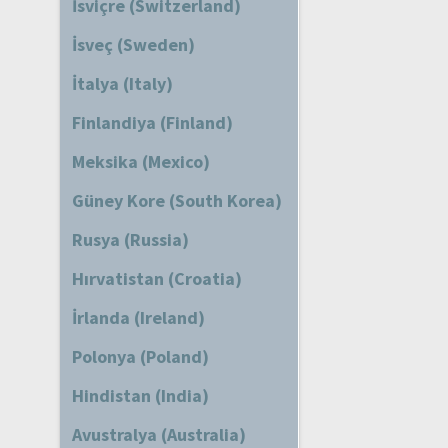
İsviçre (Switzerland)
İsveç (Sweden)
İtalya (Italy)
Finlandiya (Finland)
Meksika (Mexico)
Güney Kore (South Korea)
Rusya (Russia)
Hırvatistan (Croatia)
İrlanda (Ireland)
Polonya (Poland)
Hindistan (India)
Avustralya (Australia)