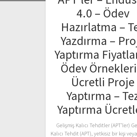
4.0 – Ödev
Hazırlatma – T
Yazdırma – Pro
Yaptırma Fiyatlar
Ödev Örnekleri
Ücretli Proje
Yaptırma – Te
Yaptırma Ücretl
Gelişmiş Kalıcı Tehditler (APT’ler) Ge
Kalıcı Tehdit (APT), yetkisiz bir kişi ve