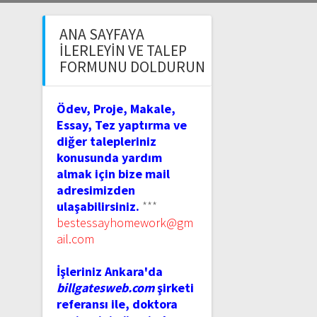
ANA SAYFAYA
İLERLEYIN VE TALEP
FORMUNU DOLDURUN
Ödev, Proje, Makale,
Essay, Tez yaptırma ve
diğer talepleriniz
konusunda yardım
almak için bize mail
adresimizden
ulaşabilirsiniz.
***
bestessayhomework@gm
ail.com
İşleriniz Ankara'da
billgatesweb.com
şirketi
referansı ile, doktora