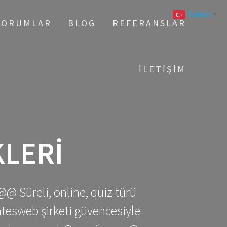
Turkish
▼
YORUMLAR
BLOG
REFERANSLAR
İLETIŞIM
LERI
@@ Süreli, online, quiz türü
gatesweb şirketi güvencesiyle