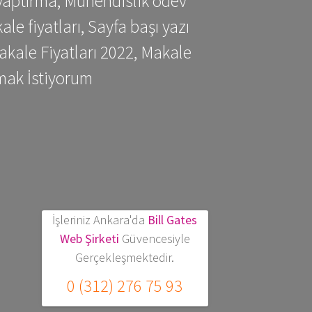
yaptırma, Mühendislik ödev
 fiyatları, Sayfa başı yazı
kale Fiyatları 2022, Makale
mak İstiyorum
İşleriniz Ankara'da
Bill Gates
Web Şirketi
Güvencesiyle
Gerçekleşmektedir.
0 (312) 276 75 93