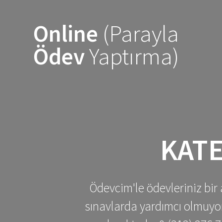
Skip
to
Online
(Parayla
content
Ödev
Yaptırma)
KAT
Ödevcim'le ödevleriniz bir 
sınavlarda yardımcı olmuyoru