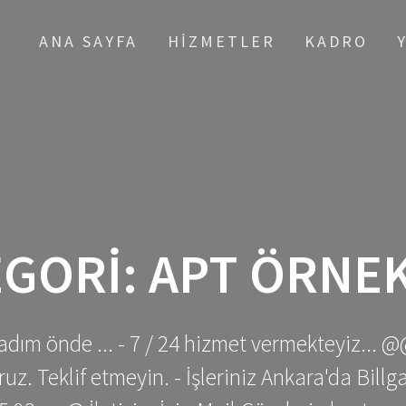
ANA SAYFA
HIZMETLER
KADRO
EGORI:
APT ÖRNEK
adım önde ... - 7 / 24 hizmet vermekteyiz... @
z. Teklif etmeyin. - İşleriniz Ankara'da Bill