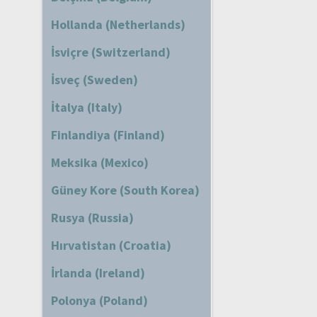
Hollanda (Netherlands)
İsviçre (Switzerland)
İsveç (Sweden)
İtalya (Italy)
Finlandiya (Finland)
Meksika (Mexico)
Güney Kore (South Korea)
Rusya (Russia)
Hırvatistan (Croatia)
İrlanda (Ireland)
Polonya (Poland)