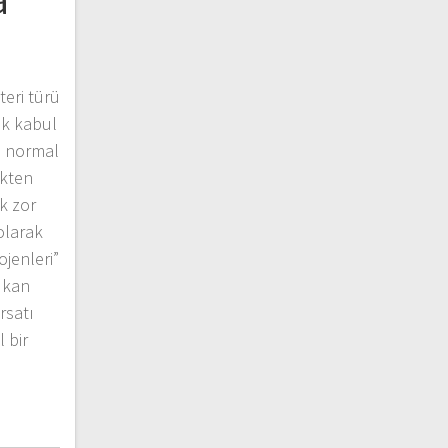
a
eri türü
ak kabul
n normal
ekten
k zor
olarak
ojenleri”
 kan
rsatı
l bir