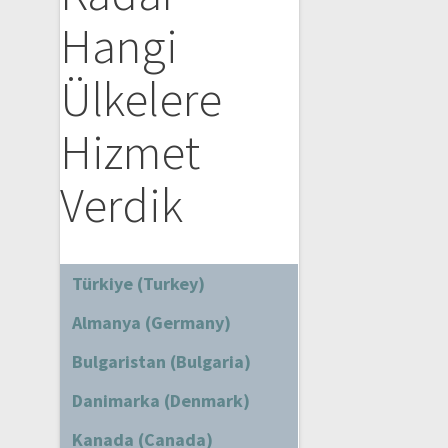
Hangi
Ülkelere
Hizmet
Verdik
Türkiye (Turkey)
Almanya (Germany)
Bulgaristan (Bulgaria)
Danimarka (Denmark)
Kanada (Canada)