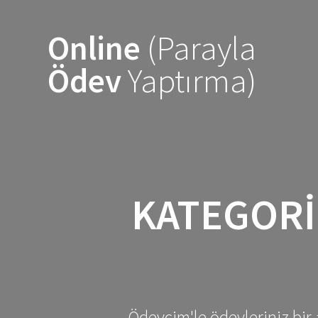
Skip
to
Online
(Parayla
content
Ödev
Yaptırma)
KATEGORI
Ödevcim'le ödevleriniz bir 