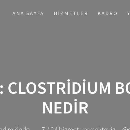
ANA SAYFA
HIZMETLER
KADRO
:
CLOSTRIDIUM 
NEDIR
adım önde ... - 7 / 24 hizmet vermekteyiz... @