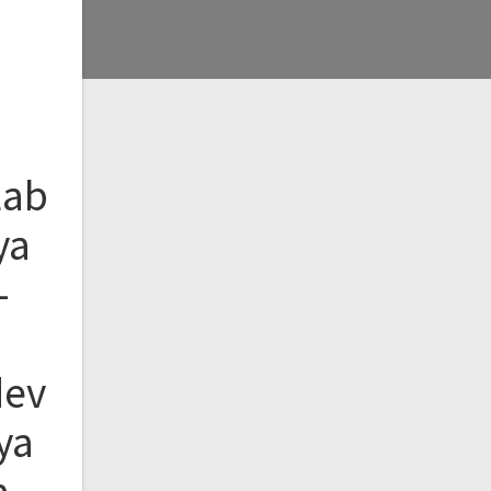
Lab
ya
–
dev
ya