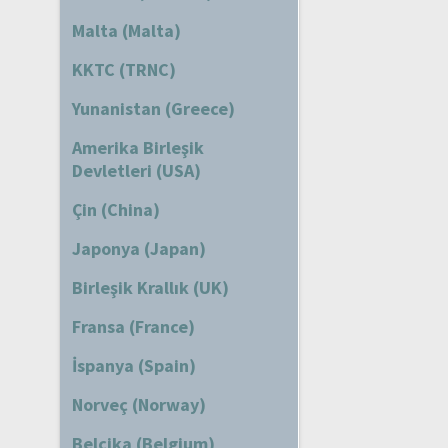
Malta (Malta)
KKTC (TRNC)
Yunanistan (Greece)
Amerika Birleşik
Devletleri (USA)
Çin (China)
Japonya (Japan)
Birleşik Krallık (UK)
Fransa (France)
İspanya (Spain)
Norveç (Norway)
Belçika (Belgium)