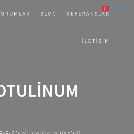
Turkish
▼
YORUMLAR
BLOG
REFERANSLAR
İLETIŞIM
BOTULINUM
@@ Süreli, online, quiz türü