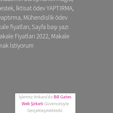
estek, İktisat ödev YAPTIRMA,
yaptırma, Mühendislik ödev
 fiyatları, Sayfa başı yazı
kale Fiyatları 2022, Makale
mak İstiyorum
İşleriniz Ankara'da
Bill Gates
Web Şirketi
Güvencesiyle
Gerçekleşmektedir.