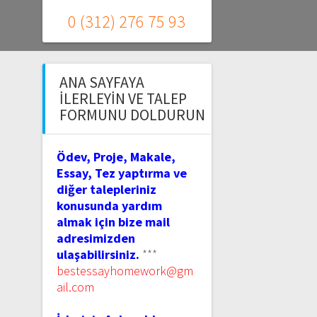
0 (312) 276 75 93
ANA SAYFAYA
İLERLEYIN VE TALEP
FORMUNU DOLDURUN
Ödev, Proje, Makale,
Essay, Tez yaptırma ve
diğer talepleriniz
konusunda yardım
almak için bize mail
adresimizden
ulaşabilirsiniz.
***
bestessayhomework@gm
ail.com