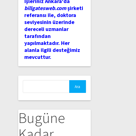
İşleriniz Ankara'da
billgatesweb.com
şirketi
referansı ile, doktora
seviyesinin üzerinde
dereceli uzmanlar
tarafından
yapılmaktadır. Her
alanla ilgili desteğimiz
mevcuttur.
Arama:
Bugüne
Kadar