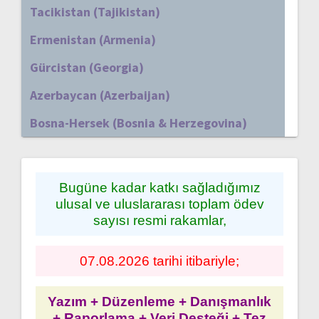
Tacikistan (Tajikistan)
Ermenistan (Armenia)
Gürcistan (Georgia)
Azerbaycan (Azerbaijan)
Bosna-Hersek (Bosnia & Herzegovina)
Bugüne kadar katkı sağladığımız
ulusal ve uluslararası toplam ödev
sayısı resmi rakamlar,
07.08.2026 tarihi itibariyle;
Yazım + Düzenleme + Danışmanlık
+ Raporlama + Veri Desteği + Tez