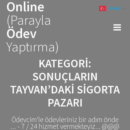
Online
Skip
Turkish
to
▼
(Parayla
content
Ödev
Yaptırma)
KATEGORI:
SONUÇLARIN
TAYVAN’DAKI SIGORTA
PAZARI
Ödevcim'le ödevleriniz bir adım önde
... - 7 / 24 hizmet vermekteyiz... @@@