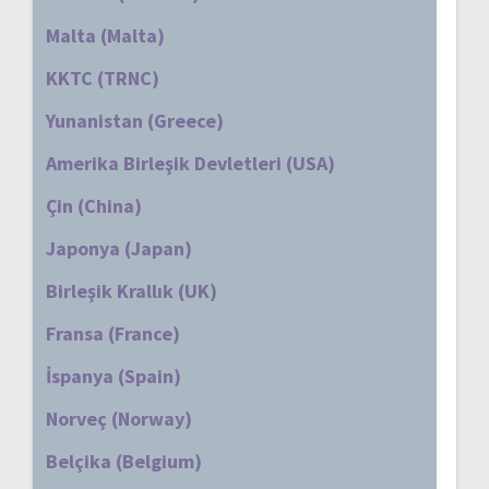
Malta (Malta)
KKTC (TRNC)
Yunanistan (Greece)
Amerika Birleşik Devletleri (USA)
Çin (China)
Japonya (Japan)
Birleşik Krallık (UK)
Fransa (France)
İspanya (Spain)
Norveç (Norway)
Belçika (Belgium)