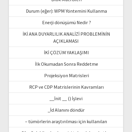
Durum (eğer): WPM Yöntemini Kullanma
Enerji dönüşümü Nedir ?
İKİ ANA DUYARLILIK ANALİZİ PROBLEMİNİN
AÇIKLAMASI
İKİ ÇÖZÜM YAKLAŞIMI
İlk Okumadan Sonra Reddetme
Projeksiyon Matrisleri
RCP ve CDP Matrislerinin Kavramları
__İnit __ () İşlevi
_İd Alanını döndür
– tümörlerin araştırılması için kullanılan