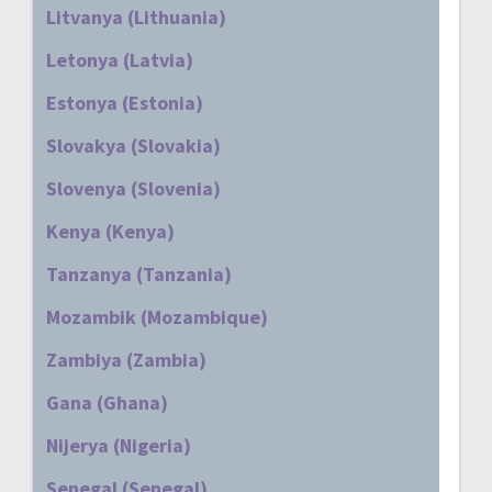
Litvanya (Lithuania)
Letonya (Latvia)
Estonya (Estonia)
Slovakya (Slovakia)
Slovenya (Slovenia)
Kenya (Kenya)
Tanzanya (Tanzania)
Mozambik (Mozambique)
Zambiya (Zambia)
Gana (Ghana)
Nijerya (Nigeria)
Senegal (Senegal)