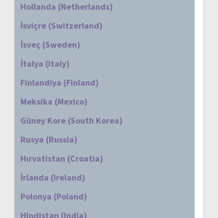
Hollanda (Netherlands)
İsviçre (Switzerland)
İsveç (Sweden)
İtalya (Italy)
Finlandiya (Finland)
Meksika (Mexico)
Güney Kore (South Korea)
Rusya (Russia)
Hırvatistan (Croatia)
İrlanda (Ireland)
Polonya (Poland)
Hindistan (India)