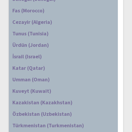
Fas (Morocco)
Cezayir (Algeria)
Tunus (Tunisia)
Ürdün (Jordan)
İsrail (Israel)
Katar (Qatar)
Umman (Oman)
Kuveyt (Kuwait)
Kazakistan (Kazakhstan)
Özbekistan (Uzbekistan)
Türkmenistan (Turkmenistan)