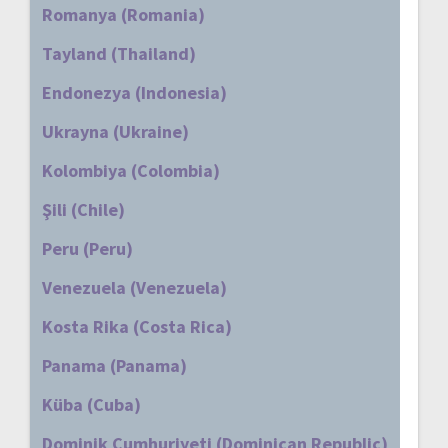
Romanya (Romania)
Tayland (Thailand)
Endonezya (Indonesia)
Ukrayna (Ukraine)
Kolombiya (Colombia)
Şili (Chile)
Peru (Peru)
Venezuela (Venezuela)
Kosta Rika (Costa Rica)
Panama (Panama)
Küba (Cuba)
Dominik Cumhuriyeti (Dominican Republic)