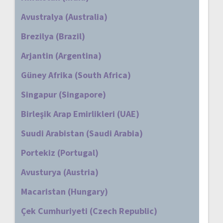
Avustralya (Australia)
Brezilya (Brazil)
Arjantin (Argentina)
Güney Afrika (South Africa)
Singapur (Singapore)
Birleşik Arap Emirlikleri (UAE)
Suudi Arabistan (Saudi Arabia)
Portekiz (Portugal)
Avusturya (Austria)
Macaristan (Hungary)
Çek Cumhuriyeti (Czech Republic)