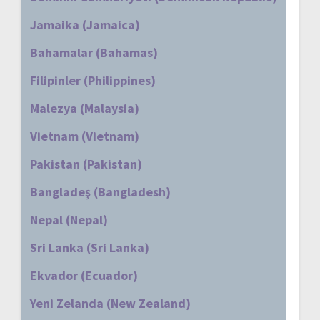
Jamaika (Jamaica)
Bahamalar (Bahamas)
Filipinler (Philippines)
Malezya (Malaysia)
Vietnam (Vietnam)
Pakistan (Pakistan)
Bangladeş (Bangladesh)
Nepal (Nepal)
Sri Lanka (Sri Lanka)
Ekvador (Ecuador)
Yeni Zelanda (New Zealand)